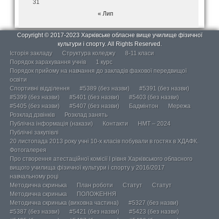
31
« Лип
Copyright © 2017-2023 Харківське обласне вище училище фізичної
культури і спорту. All Rights Reserved.
Історія закладу
Структура коледжу
8-11 класи
Порядок зарахування учнів
1 курс
Порядок прийому на навчання до закладів фахової передвищої
освіти
Спортивні відділення
#5389 (без назви)
#5391 (без назви)
#5399 (без назви)
#5401 (без назви)
#5403 (без назви)
#5405 (без назви)
#5407 (без назви)
Бадмінтон
Мережа
Розклад дзвінків
Розклад занять
Публічна інформація (накази)
Контакти
НМТ – 2024
Публічні закупівлі
20 листопада 2013 року учні 10-х класів побували в гостях в ХДАФК.
Фотогалерея
Про створення атестаційної комісії І рівня Харківського обласного
вищого училища фізичної культури і спорту у 2016/2017
навчальному році
Методична скринька
План роботи
Статут
Статут
Методична скринька
ПОЛОЖЕННЯ
Методична скринька (виховна частина)
#5327 (без назви)
#5387 (без назви)
#5421 (без назви)
#5423 (без назви)