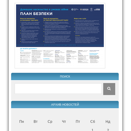
ПОИСК
АРХИВ НОВОСТЕЙ
Пн
Вт
Ср
Чт
Пт
Сб
Нд
1
2