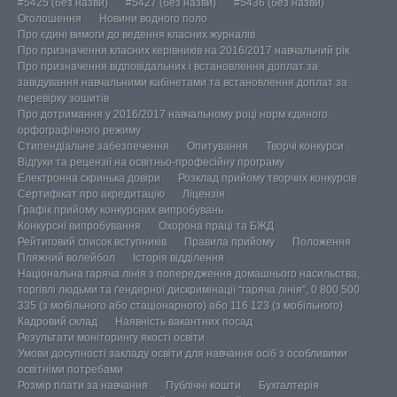
#5425 (без назви)
#5427 (без назви)
#5436 (без назви)
Оголошення
Новини водного поло
Про єдині вимоги до ведення класних журналів
Про призначення класних керівників на 2016/2017 навчальний рік
Про призначення відповідальних і встановлення доплат за
завідування навчальними кабінетами та встановлення доплат за
перевірку зошитів
Про дотримання у 2016/2017 навчальному році норм єдиного
орфографічного режиму
Стипендіальне забезпечення
Опитування
Творчі конкурси
Відгуки та рецензії на освітньо-професійну програму
Електронна скринька довіри
Розклад прийому творчих конкурсів
Сертифікат про акредитацію
Ліцензія
Графік прийому конкурсних випробувань
Конкурсні випробування
Охорона праці та БЖД
Рейтиговий список вступників
Правила прийому
Положення
Пляжний волейбол
Історія відділення
Національна гаряча лінія з попередження домашнього насильства,
торгівлі людьми та ґендерної дискримінації “гаряча лінія”, 0 800 500
335 (з мобільного або стаціонарного) або 116 123 (з мобільного)
Кадровий склад
Наявність вакантних посад
Результати моніторингу якості освіти
Умови досупності закладу освіти для навчання осіб з особливими
освітніми потребами
Розмір плати за навчання
Публічні кошти
Бухгалтерія