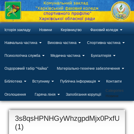
Історія закладу
Новини
Керівництво
Фаховий коледж
Навчальна частина
Виховна частина
Спортивна частина
Психологічна служба
Медична частина
Бухгалтерія
Оздоровчий табір “Чайка”
Матеріально-технічне забезпечення
Бібліотека
Вступнику
Публічна інформація
Контакти
Categories
Оголошення
Гаряча лінія
Запобігання корупції
Новини
3s8qsHPNHGyWhzgpdMjx0PxfUmB4
(1)