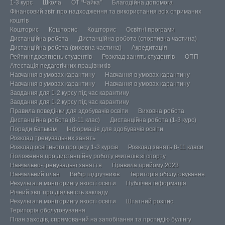
1-3 курс
Школа
ОТ “Чайка”
Благодійна допомога
Фінансовий звіт про надходження та використання всіх отриманих
коштів
Кошторис
Кошторис
Кошторис
Освітні програми
Дистанційна робота
Дистанційна робота (спортивна частина)
Дистанційна робота (виховна частина)
Акредитація
Рейтинг досягнень студентів
Розклад занять студентів
ОПП
Атестація педагогічних працівників
Навчання в умовах карантину
Навчання в умовах карантину
Навчання в умовах карантину
Навчання в умовах карантину
Завдання для 1-2 курсу під час карантину
Завдання для 1-2 курсу під час карантину
Правила поведінки для здобувачів освіти
Виховна робота
Дистанційна робота (8-11 клас)
Дистанційна робота (1-3 курс)
Поради батькам
Інформація для здобувачів освіти
Розклад тренувальних занять
Розклад освітнього процесу 1-3 курсів
Розклад занять 8-11 класи
Положення про дистанційну роботу вчителів зі спорту
Навчально-тренувальні заняття
Правила прийому 2023
Навчальний план
Вибір підручників
Територія обслуговування
Результати моніторингу якості освіти
Публічна інформація
Річний звіт про діяльність закладу
Результати моніторингу якості освіти
Штатний розпис
Територія обслуговування
План заходів, спрямований на запобігання та протидію булінгу