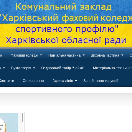
во
Фаховий коледж
Навчальна частина
Виховна частина
С
а
Бухгалтерія
Оздоровчий табір “Чайка”
Матеріально-технічне
Контакти
Оголошення
Гаряча лінія
Запобігання корупції