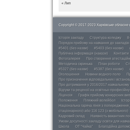
« Лип
Copyright © 2017-2023 Харківське обласне в
Історія закладу
Структура коледжу
8
Порядок прийому на навчання до закладів
#5401 (без назви)
#5403 (без назви)
Публічна інформація (накази)
Контакти
Фотогалерея
Про створення атестаційно
Методична скринька
План роботи
Ст
#5327 (без назви)
#5387 (без назви)
Оголошення
Новини водного поло
П
Про призначення відповідальних і встанов
Про дотримання у 2016/2017 навчальному 
Відгуки та рецензії на освітньо-професійн
Ліцензія
Графік прийому конкурсних ви
Положення
Пляжний волейбол
Істор
Національна гаряча лінія з попередження д
стаціонарного) або 116 123 (з мобільного)
Кадровий склад
Наявність вакантних п
Умови досупності закладу освіти для навч
Школа
ОТ “Чайка”
Благодійна допом