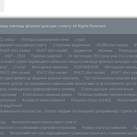
ище училище фізичної культури і спорту. All Rights Reserved.
-11 класи
Порядок зарахування учнів
1 курс
 фахової передвищої освіти
Спортивні відділення
#5389 (без назви)
#
#5405 (без назви)
#5407 (без назви)
Бадмінтон
Мережа
Розклад дз
НМТ – 2024
Публічні закупівлі
20 листопада 2013 року учні 10-х класі
ї комісії І рівня Харківського обласного вищого училища фізичної культури і с
атут
Статут
Методична скринька
ПОЛОЖЕННЯ
Методична скринь
#5421 (без назви)
#5423 (без назви)
#5425 (без назви)
#5427 (без наз
ро єдині вимоги до ведення класних журналів
Про призначення класних кері
лення доплат за завідування навчальними кабінетами та встановлення доплат
році норм єдиного орфографічного режиму
Стипендіальне забезпечення
у програму
Електронна скринька довіри
Розклад прийому творчих конкурс
пробувань
Конкурсні випробування
Охорона праці та БЖД
Рейтиговий
ія відділення
омашнього насильства, торгівлі людьми та ґендерної дискримінації “гаряча лін
осад
Результати моніторингу якості освіти
ання осіб з особливими освітніми потребами
Розмір плати за навчання
Пу
ога
Фінансовий звіт про надходження та використання всіх отриманих кошті