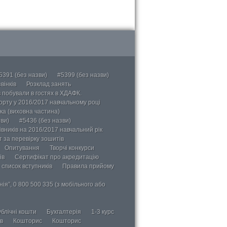
5391 (без назви)
#5399 (без назви)
вінків
Розклад занять
в побували в гостях в ХДАФК.
порту у 2016/2017 навчальному році
ка (виховна частина)
ви)
#5436 (без назви)
вників на 2016/2017 навчальний рік
 за перевірку зошитів
Опитування
Творчі конкурси
ів
Сертифікат про акредитацію
 список вступників
Правила прийому
ія”, 0 800 500 335 (з мобільного або
блічні кошти
Бухгалтерія
1-3 курс
в
Кошторис
Кошторис