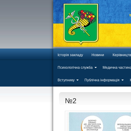
Історія закладу
Новини
Керівницт
Психологічна служба
Медична частин
Вступнику
Публічна інформація
№2