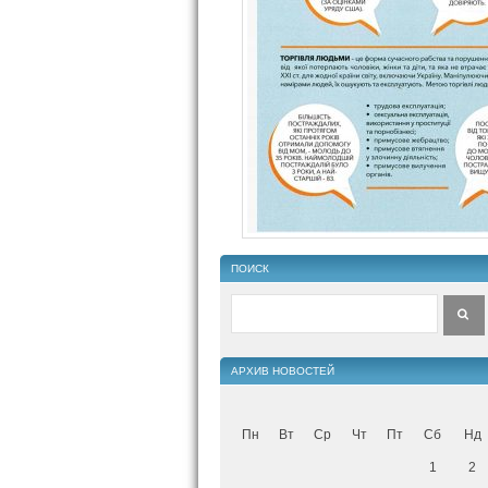
ПОИСК
АРХИВ НОВОСТЕЙ
Пн
Вт
Ср
Чт
Пт
Сб
Нд
1
2