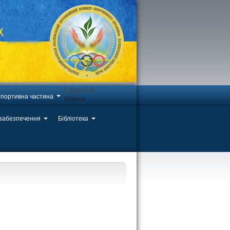
Categories
портивна частина
Новини
 забезпечення
Бібліотека