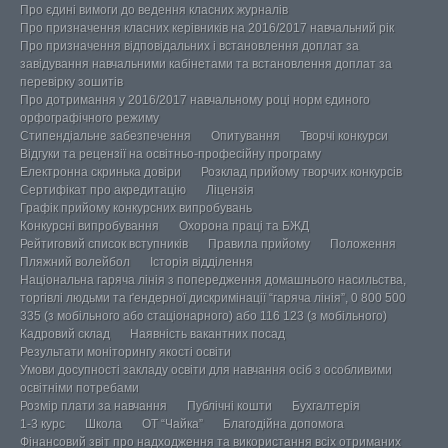
Про єдині вимоги до ведення класних журналів
Про призначення класних керівників на 2016/2017 навчальний рік
Про призначення відповідальних і встановлення доплат за
завідування навчальними кабінетами та встановлення доплат за
перевірку зошитів
Про дотримання у 2016/2017 навчальному році норм єдиного
орфографічного режиму
Стипендіальне забезпечення
Опитування
Творчі конкурси
Відгуки та рецензії на освітньо-професійну програму
Електронна скринька довіри
Розклад прийому творчих конкурсів
Сертифікат про акредитацію
Ліцензія
Графік прийому конкурсних випробувань
Конкурсні випробування
Охорона праці та БЖД
Рейтиговий список вступників
Правила прийому
Положення
Пляжний волейбол
Історія відділення
Національна гаряча лінія з попередження домашнього насильства,
торгівлі людьми та ґендерної дискримінації “гаряча лінія”, 0 800 500
335 (з мобільного або стаціонарного) або 116 123 (з мобільного)
Кадровий склад
Наявність вакантних посад
Результати моніторингу якості освіти
Умови досупності закладу освіти для навчання осіб з особливими
освітніми потребами
Розмір плати за навчання
Публічні кошти
Бухгалтерія
1-3 курс
Школа
ОТ “Чайка”
Благодійна допомога
Фінансовий звіт про надходження та використання всіх отриманих