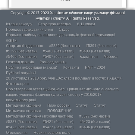
Copyright © 2017-2023 Харківське обласне вище училище фізичної
культури і спорту. All Rights Reserved.
Історія закладу
Структура коледжу
8-11 класи
Порядок зарахування учнів
1 курс
Порядок прийому на навчання до закладів фахової передвищої
освіти
Спортивні відділення
#5389 (без назви)
#5391 (без назви)
#5399 (без назви)
#5401 (без назви)
#5403 (без назви)
#5405 (без назви)
#5407 (без назви)
Бадмінтон
Мережа
Розклад дзвінків
Розклад занять
Публічна інформація (накази)
Контакти
НМТ – 2024
Публічні закупівлі
20 листопада 2013 року учні 10-х класів побували в гостях в ХДАФК.
Фотогалерея
Про створення атестаційної комісії І рівня Харківського обласного
вищого училища фізичної культури і спорту у 2016/2017
навчальному році
Методична скринька
План роботи
Статут
Статут
Методична скринька
ПОЛОЖЕННЯ
Методична скринька (виховна частина)
#5327 (без назви)
#5387 (без назви)
#5421 (без назви)
#5423 (без назви)
#5425 (без назви)
#5427 (без назви)
#5436 (без назви)
Оголошення
Новини водного поло