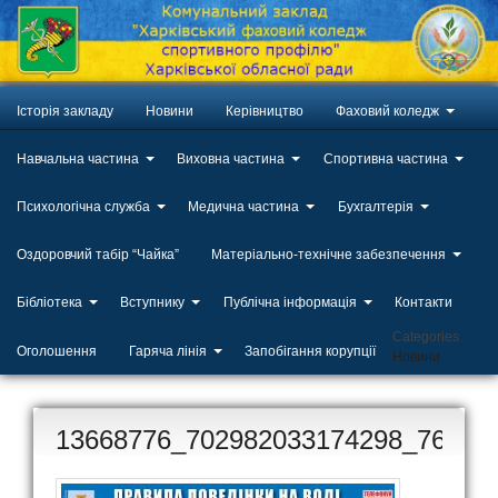
Історія закладу
Новини
Керівництво
Фаховий коледж
Навчальна частина
Виховна частина
Спортивна частина
Психологічна служба
Медична частина
Бухгалтерія
Оздоровчий табір “Чайка”
Матеріально-технічне забезпечення
Бібліотека
Вступнику
Публічна інформація
Контакти
Categories
Оголошення
Гаряча лінія
Запобігання корупції
Новини
13668776_702982033174298_76083