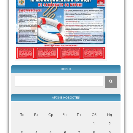
ПОИСК
АРХИВ НОВОСТЕЙ
Пн
Вт
Ср
Чт
Пт
Сб
Нд
1
2
3
4
5
6
7
8
9