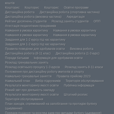
коштів
Кошторис
Кошторис
Кошторис
Освітні програми
Дистанційна робота
Дистанційна робота (спортивна частина)
Дистанційна робота (виховна частина)
Акредитація
Рейтинг досягнень студентів
Розклад занять студентів
ОПП
Атестація педагогічних працівників
Навчання в умовах карантину
Навчання в умовах карантину
Навчання в умовах карантину
Навчання в умовах карантину
Завдання для 1-2 курсу під час карантину
Завдання для 1-2 курсу під час карантину
Правила поведінки для здобувачів освіти
Виховна робота
Дистанційна робота (8-11 клас)
Дистанційна робота (1-3 курс)
Поради батькам
Інформація для здобувачів освіти
Розклад тренувальних занять
Розклад освітнього процесу 1-3 курсів
Розклад занять 8-11 класи
Положення про дистанційну роботу вчителів зі спорту
Навчально-тренувальні заняття
Правила прийому 2023
Навчальний план
Вибір підручників
Територія обслуговування
Результати моніторингу якості освіти
Публічна інформація
Річний звіт про діяльність закладу
Результати моніторингу якості освіти
Штатний розпис
Територія обслуговування
План заходів, спрямований на запобігання та протидію булінгу
(цькуванню)
Порядок подання та розгляд заяв про випадки булінгу (цькування)