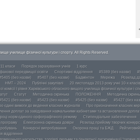
ище училище фізичної культури і спорту. All Rights Reserved.
-11 класи
Порядок зарахування учнів
1 курс
 фахової передвищої освіти
Спортивні відділення
#5389 (без назви)
#
#5405 (без назви)
#5407 (без назви)
Бадмінтон
Мережа
Розклад дз
НМТ – 2024
Публічні закупівлі
20 листопада 2013 року учні 10-х класі
ї комісії І рівня Харківського обласного вищого училища фізичної культури і с
атут
Статут
Методична скринька
ПОЛОЖЕННЯ
Методична скринь
#5421 (без назви)
#5423 (без назви)
#5425 (без назви)
#5427 (без наз
ро єдині вимоги до ведення класних журналів
Про призначення класних кері
лення доплат за завідування навчальними кабінетами та встановлення доплат
році норм єдиного орфографічного режиму
Стипендіальне забезпечення
у програму
Електронна скринька довіри
Розклад прийому творчих конкурс
пробувань
Конкурсні випробування
Охорона праці та БЖД
Рейтиговий
ія відділення
омашнього насильства, торгівлі людьми та ґендерної дискримінації “гаряча лін