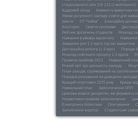
стаціонарного) або 116 123 (з мобільного)
Кадровий склад
Наявність вакантних п
Умови досупності закладу освіти для навч
Школа
ОТ “Чайка”
Благодійна допом
Кошторис
Освітні програми
Дистанці
Рейтинг досягнень студентів
Розклад за
Навчання в умовах карантину
Навчання 
Завдання для 1-2 курсу під час карантину
Дистанційна робота (1-3 курс)
Поради б
Розклад освітнього процесу 1-3 курсів
Р
Правила прийому 2023
Навчальний пла
Річний звіт про діяльність закладу
Резул
План заходів, спрямований на запобігання 
Порядок реагування на доведенні випадки 
Кращий спортсмен 2025 року
Краще від
Навчальний план
Забезпечення ОПП
Циклова комісія дисциплін, які формують с
Нормативно-правове забезпечення
Цик
Електронна бібліотека
Опитування
С
Запобігання корупції
Студентське само