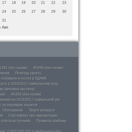
17
18
19
20
21
22
23
24
25
26
27
28
29
30
31
« Лип
5391 (без назви)
#5399 (без назви)
вінків
Розклад занять
в побували в гостях в ХДАФК.
порту у 2016/2017 навчальному році
ка (виховна частина)
ви)
#5436 (без назви)
вників на 2016/2017 навчальний рік
 за перевірку зошитів
Опитування
Творчі конкурси
ів
Сертифікат про акредитацію
 список вступників
Правила прийому
ія”, 0 800 500 335 (з мобільного або