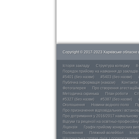
Copyright © 2017-2023 Харківське обласне в
Історія закладу
Структура коледжу
8
Порядок прийому на навчання до закладів
#5401 (без назви)
#5403 (без назви)
Публічна інформація (накази)
Контакти
Фотогалерея
Про створення атестаційно
Методична скринька
План роботи
Ст
#5327 (без назви)
#5387 (без назви)
Оголошення
Новини водного поло
П
Про призначення відповідальних і встанов
Про дотримання у 2016/2017 навчальному 
Відгуки та рецензії на освітньо-професійн
Ліцензія
Графік прийому конкурсних ви
Положення
Пляжний волейбол
Істор
Національна гаряча лінія з попередження д