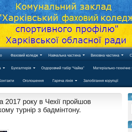
во
Фаховий коледж
Навчальна частина
Виховна частина
С
а
Бухгалтерія
Оздоровчий табір “Чайка”
Матеріально-технічне
Контакти
Оголошення
Гаряча лінія
Запобігання корупції
а 2017 року в Чехії пройшов
ому турнір з бадмінтону.