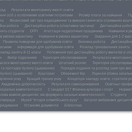
осад
Результати моніторингу якості освіти
ання осіб з особливими освітніми потребами
Розмір плати за навчання
Пу
ога
Фінансовий звіт про надходження та використання всіх отриманих кошті
йна робота
Дистанційна робота (спортивна частина)
Дистанційна робот
нять студентів
ОПП
Атестація педагогічних працівників
Навчання в у
в умовах карантину
Навчання в умовах карантину
Завдання для 1-2 курс
Правила поведінки для здобувачів освіти
Виховна робота
Дистанційна
атькам
Інформація для здобувачів освіти
Розклад тренувальних занять
озклад занять 8-11 класи
Положення про дистанційну роботу вчителів зі сп
н
Вибір підручників
Територія обслуговування
Результати моніторингу
ьтати моніторингу якості освіти
Штатний розпис
Територія обслуговува
та протидію булінгу (цькуванню)
Порядок подання та розгляд заяв про випа
булінгу (цькування)
Кошторис
Обережно! Кір.
Ліцензія (повна загальн
ділення року
Кращий тренер року
Концепція закладу освіти, стратегія р
Академічна доброчесність
Результати самооцінювання
Освітньо-профе
пеціальні компетентності
Стандарт 017 Фізична культура і спорт
Нормат
лова комісія дисциплін, які формують загальні компетентності
Студенту
півпраця
Музей “Історія олімпійського руху”
Каталог вибіркових дисципл
врядування
Установчі документи
Бібліотека