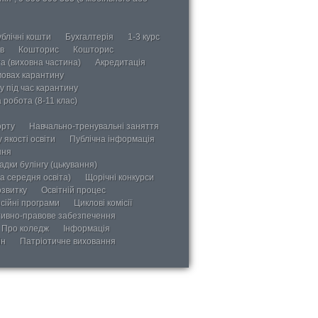
блічні кошти
Бухгалтерія
1-3 курс
в
Кошторис
Кошторис
а (виховна частина)
Акредитація
мовах карантину
у під час карантину
 робота (8-11 клас)
орту
Навчально-тренувальні заняття
 якості освіти
Публічна інформація
ння
дки булінгу (цькування)
а середня освіта)
Щорічні конкурси
озвитку
Освітній процес
сійні програми
Циклові комісії
ивно-правове забезпечення
Про коледж
Інформація
ін
Патріотичне виховання