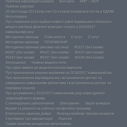
Публічна інформація (накази)
Контакти
НМТ – 2024
Публічні закупівлі
20 листопада 2013 року учні 10-х класів побували в гостях в ХДАФК.
Фотогалерея
Про створення атестаційної комісії І рівня Харківського обласного
вищого училища фізичної культури і спорту у 2016/2017
навчальному році
Методична скринька
План роботи
Статут
Статут
Методична скринька
ПОЛОЖЕННЯ
Методична скринька (виховна частина)
#5327 (без назви)
#5387 (без назви)
#5421 (без назви)
#5423 (без назви)
#5425 (без назви)
#5427 (без назви)
#5436 (без назви)
Оголошення
Новини водного поло
Про єдині вимоги до ведення класних журналів
Про призначення класних керівників на 2016/2017 навчальний рік
Про призначення відповідальних і встановлення доплат за
завідування навчальними кабінетами та встановлення доплат за
перевірку зошитів
Про дотримання у 2016/2017 навчальному році норм єдиного
орфографічного режиму
Стипендіальне забезпечення
Опитування
Творчі конкурси
Відгуки та рецензії на освітньо-професійну програму
Електронна скринька довіри
Розклад прийому творчих конкурсів
Сертифікат про акредитацію
Ліцензія
Графік прийому конкурсних випробувань