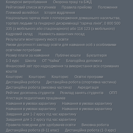
Конкурсні випробування
Охорона праці та БЖД
Рейтиговий список вступників
Правила прийому
Положення
Пляжний волейбол
Історія відділення
Національна гаряча лінія з попередження домашнього насильства,
торгівлі людьми та ґендерної дискримінації “гаряча лінія”, 0 800 500
335 (з мобільного або стаціонарного) або 116 123 (з мобільного)
Кадровий склад
Наявність вакантних посад
Результати моніторингу якості освіти
Умови досупності закладу освіти для навчання осіб з особливими
освітніми потребами
Розмір плати за навчання
Публічні кошти
Бухгалтерія
1-3 курс
Школа
ОТ “Чайка”
Благодійна допомога
Фінансовий звіт про надходження та використання всіх отриманих
коштів
Кошторис
Кошторис
Кошторис
Освітні програми
Дистанційна робота
Дистанційна робота (спортивна частина)
Дистанційна робота (виховна частина)
Акредитація
Рейтинг досягнень студентів
Розклад занять студентів
ОПП
Атестація педагогічних працівників
Навчання в умовах карантину
Навчання в умовах карантину
Навчання в умовах карантину
Навчання в умовах карантину
Завдання для 1-2 курсу під час карантину
Завдання для 1-2 курсу під час карантину
Правила поведінки для здобувачів освіти
Виховна робота
Дистанційна робота (8-11 клас)
Дистанційна робота (1-3 курс)