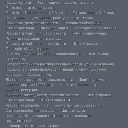
Поради батькам
Інформація для здобувачів освіти
Розклад тренувальних занять
Розклад освітнього процесу 1-3 курсів
Розклад занять 8-11 класи
Положення про дистанційну роботу вчителів зі спорту
Навчально-тренувальні заняття
Правила прийому 2023
Навчальний план
Вибір підручників
Територія обслуговування
Результати моніторингу якості освіти
Публічна інформація
Річний звіт про діяльність закладу
Результати моніторингу якості освіти
Штатний розпис
Територія обслуговування
План заходів, спрямований на запобігання та протидію булінгу
(цькуванню)
Порядок подання та розгляд заяв про випадки булінгу (цькування)
Порядок реагування на доведенні випадки булінгу (цькування)
Кошторис
Обережно! Кір.
Ліцензія (повна загальна середня освіта)
Щорічні конкурси
Кращий спортсмен 2025 року
Краще відділення року
Кращий тренер року
Концепція закладу освіти, стратегія розвитку
Освітній процес
Навчальний план
Забезпечення ОПП
Академічна доброчесність
Результати самооцінювання
Освітньо-професійні програми
Циклові комісії
Циклова комісія дисциплін, які формують спеціальні
компетентності
Стандарт 017 Фізична культура і спорт