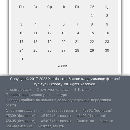
Пн
Вт
Ср
Чт
Пт
Сб
Нд
1
2
3
4
5
6
7
8
9
10
11
12
13
14
15
16
17
18
19
20
21
22
23
24
25
26
27
28
29
30
31
« Лип
Copyright © 2017-2023 Харківське обласне вище училище фізичної
культури і спорту. All Rights Reserved.
Історія закладу
Структура коледжу
8-11 класи
Порядок зарахування учнів
1 курс
Порядок прийому на навчання до закладів фахової передвищої
освіти
Спортивні відділення
#5389 (без назви)
#5391 (без назви)
#5399 (без назви)
#5401 (без назви)
#5403 (без назви)
#5405 (без назви)
#5407 (без назви)
Бадмінтон
Мережа
Розклад дзвінків
Розклад занять