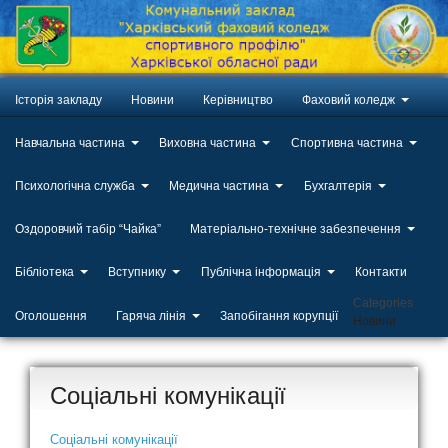
Історія закладу
Новини
Керівництво
Фаховий коледж
Навчальна частина
Виховна частина
Спортивна частина
Психологічна служба
Медична частина
Бухгалтерія
Оздоровчий табір “Чайка”
Матеріально-технічне забезпечення
Бібліотека
Вступнику
Публічна інформація
Контакти
Categories
Оголошення
Гаряча лінія
Запобігання корупції
Новини
Соціальні комунікації
Соціальні комунікації