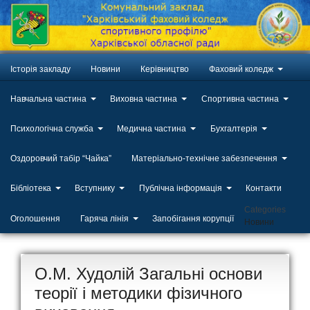
Історія закладу
Новини
Керівництво
Фаховий коледж
Навчальна частина
Виховна частина
Спортивна частина
Психологічна служба
Медична частина
Бухгалтерія
Оздоровчий табір “Чайка”
Матеріально-технічне забезпечення
Бібліотека
Вступнику
Публічна інформація
Контакти
Categories
Оголошення
Гаряча лінія
Запобігання корупції
Новини
О.М. Худолій Загальні основи
теорії і методики фізичного