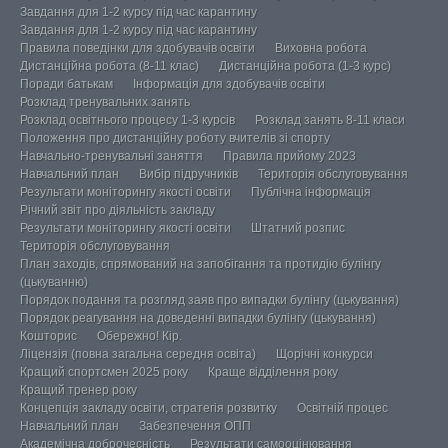
Завдання для 1-2 курсу під час карантину
Завдання для 1-2 курсу під час карантину
Правила поведінки для здобувачів освіти
Виховна робота
Дистанційна робота (8-11 клас)
Дистанційна робота (1-3 курс)
Поради батькам
Інформація для здобувачів освіти
Розклад тренувальних занять
Розклад освітнього процесу 1-3 курсів
Розклад занять 8-11 класи
Положення про дистанційну роботу вчителів зі спорту
Навчально-тренувальні заняття
Правила прийому 2023
Навчальний план
Вибір підручників
Територія обслуговування
Результати моніторингу якості освіти
Публічна інформація
Річний звіт про діяльність закладу
Результати моніторингу якості освіти
Штатний розпис
Територія обслуговування
План заходів, спрямований на запобігання та протидію булінгу
(цькуванню)
Порядок подання та розгляд заяв про випадки булінгу (цькування)
Порядок реагування на доведенні випадки булінгу (цькування)
Кошторис
Обережно! Кір.
Ліцензія (повна загальна середня освіта)
Щорічні конкурси
Кращий спортсмен 2025 року
Краще відділення року
Кращий тренер року
Концепція закладу освіти, стратегія розвитку
Освітній процес
Навчальний план
Забезпечення ОПП
Академічна доброчесність
Результати самооцінювання