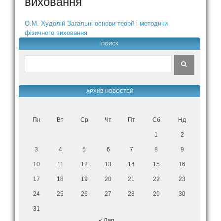
виховання
О.М. Худолій Загальні основи теорії і методики
фізичного виховання
ПОИСК
АРХИВ НОВОСТЕЙ
Пн
Вт
Ср
Чт
Пт
Сб
Нд
1
2
3
4
5
6
7
8
9
10
11
12
13
14
15
16
17
18
19
20
21
22
23
24
25
26
27
28
29
30
31
« Лип