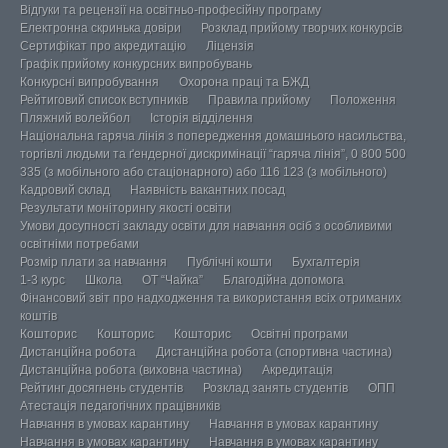
Відгуки та рецензії на освітньо-професійну програму
Електронна скринька довіри
Розклад прийому творчих конкурсів
Сертифікат про акредитацію
Ліцензія
Графік прийому конкурсних випробувань
Конкурсні випробування
Охорона праці та БЖД
Рейтиговий список вступників
Правила прийому
Положення
Пляжний волейбол
Історія відділення
Національна гаряча лінія з попередження домашнього насильства,
торгівлі людьми та ґендерної дискримінації “гаряча лінія”, 0 800 500
335 (з мобільного або стаціонарного) або 116 123 (з мобільного)
Кадровий склад
Наявність вакантних посад
Результати моніторингу якості освіти
Умови досупності закладу освіти для навчання осіб з особливими
освітніми потребами
Розмір плати за навчання
Публічні кошти
Бухгалтерія
1-3 курс
Школа
ОТ “Чайка”
Благодійна допомога
Фінансовий звіт про надходження та використання всіх отриманих
коштів
Кошторис
Кошторис
Кошторис
Освітні програми
Дистанційна робота
Дистанційна робота (спортивна частина)
Дистанційна робота (виховна частина)
Акредитація
Рейтинг досягнень студентів
Розклад занять студентів
ОПП
Атестація педагогічних працівників
Навчання в умовах карантину
Навчання в умовах карантину
Навчання в умовах карантину
Навчання в умовах карантину