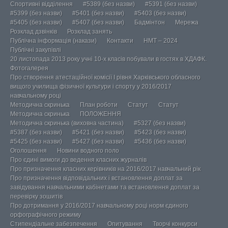
Спортивні відділення
#5389 (без назви)
#5391 (без назви)
#5399 (без назви)
#5401 (без назви)
#5403 (без назви)
#5405 (без назви)
#5407 (без назви)
Бадмінтон
Мережа
Розклад дзвінків
Розклад занять
Публічна інформація (накази)
Контакти
НМТ – 2024
Публічні закупівлі
20 листопада 2013 року учні 10-х класів побували в гостях в ХДАФК.
Фотогалерея
Про створення атестаційної комісії І рівня Харківського обласного
вищого училища фізичної культури і спорту у 2016/2017
навчальному році
Методична скринька
План роботи
Статут
Статут
Методична скринька
ПОЛОЖЕННЯ
Методична скринька (виховна частина)
#5327 (без назви)
#5387 (без назви)
#5421 (без назви)
#5423 (без назви)
#5425 (без назви)
#5427 (без назви)
#5436 (без назви)
Оголошення
Новини водного поло
Про єдині вимоги до ведення класних журналів
Про призначення класних керівників на 2016/2017 навчальний рік
Про призначення відповідальних і встановлення доплат за
завідування навчальними кабінетами та встановлення доплат за
перевірку зошитів
Про дотримання у 2016/2017 навчальному році норм єдиного
орфографічного режиму
Стипендіальне забезпечення
Опитування
Творчі конкурси