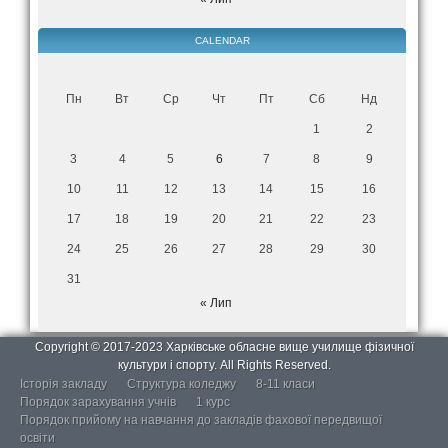
CALENDAR
Пн
Вт
Ср
Чт
Пт
Сб
Нд
1
2
3
4
5
6
7
8
9
10
11
12
13
14
15
16
17
18
19
20
21
22
23
24
25
26
27
28
29
30
31
« Лип
Copyright © 2017-2023 Харківське обласне вище училище фізичної
культури і спорту. All Rights Reserved.
Історія закладу
Структура коледжу
8-11 класи
Порядок зарахування учнів
1 курс
Порядок прийому на навчання до закладів фахової передвищої
освіти