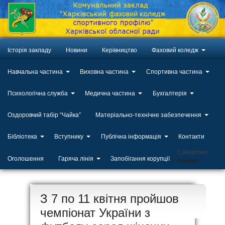
Історія закладу
Новини
Керівництво
Фаховий коледж
Навчальна частина
Виховна частина
Спортивна частина
Психологічна служба
Медична частина
Бухгалтерія
Оздоровчий табір “Чайка”
Матеріально-технічне забезпечення
Бібліотека
Вступнику
Публічна інформація
Контакти
Categories
Оголошення
Гаряча лінія
Запобігання корупції
Новини
ЛИП
З 7 по 11 квітня пройшов
20
чемпіонат України з