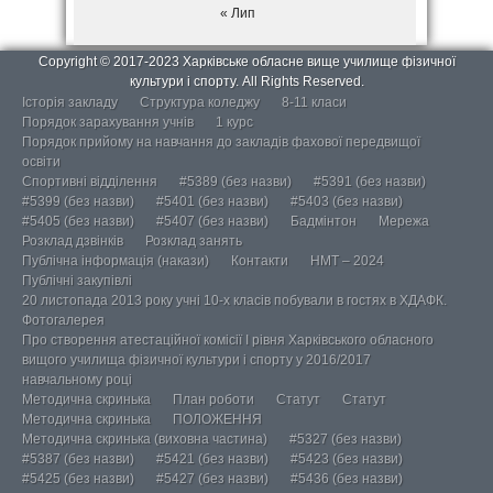
« Лип
Copyright © 2017-2023 Харківське обласне вище училище фізичної
культури і спорту. All Rights Reserved.
Історія закладу
Структура коледжу
8-11 класи
Порядок зарахування учнів
1 курс
Порядок прийому на навчання до закладів фахової передвищої
освіти
Спортивні відділення
#5389 (без назви)
#5391 (без назви)
#5399 (без назви)
#5401 (без назви)
#5403 (без назви)
#5405 (без назви)
#5407 (без назви)
Бадмінтон
Мережа
Розклад дзвінків
Розклад занять
Публічна інформація (накази)
Контакти
НМТ – 2024
Публічні закупівлі
20 листопада 2013 року учні 10-х класів побували в гостях в ХДАФК.
Фотогалерея
Про створення атестаційної комісії І рівня Харківського обласного
вищого училища фізичної культури і спорту у 2016/2017
навчальному році
Методична скринька
План роботи
Статут
Статут
Методична скринька
ПОЛОЖЕННЯ
Методична скринька (виховна частина)
#5327 (без назви)
#5387 (без назви)
#5421 (без назви)
#5423 (без назви)
#5425 (без назви)
#5427 (без назви)
#5436 (без назви)