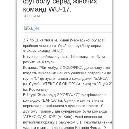
футболу серед жіночих
команд WU-17.
НОВИНИ
З 7 по 11 квітня в м. Умані (Черкаської області)
пройшов чемпіонат України з футболу серед
жіночих команд WU-17.
В турнірі приймали участь 16 команд, які були
розбиті на 4 групи.
Команда “Житлобуд-2-ХОВУФКС”, до складу якої
входять вихованки нашого училища потрапили до
групи “С” де зустрічалися з командами: “БАРСА”
(м. Суми), “АТЕКС-СДЮШОР” (м. Київ) та “Ліцей-2”
(м. Костопіль).
В І турі “Житлобуд-2-ХОВУФКС” зустрічалися з
командою “БАРСА” (м. Суми), матч не виявив
переможця і закінчився з нульовою нічиєю. У
другому ігровому дні суперником була команда
“АТЕКС-СДЮШОР” (м. Київ). Наші вихованки
потерпіли поразку з рахунком 3:1. Результативним
ударом в матчі відзначилася Вікторія Фомич. У