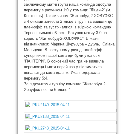
заключному матчі групи наша команда здобула
перемогу з рахунком 1:0 у команди “Ліцей-2” (м.
Костопіль). Таким чином “Житлобуд-2-ХОВУФКС”
з 4 очками зайняли 2 місце в групі та вийшли до
плей-офф та зустрічалися із збірною командою
Тернопільської області. Рахунок матчу 3:0 на
користь “Житлобуд-2-ХОВУФКС”. В матчі
відзначилися: Марина Шурубура – дубль, Юліана
Мальцева. В наступному раунді плей-офф
суперником нашої команди були уманські
“ПАНТЕРИ”. В основний час гра не виявила
переможця і матч перейшов у післяматчеві
пенальті де команда з м. Умані одержала
перемогу 5:4.
За підсумками турніру команда “Житлобуд-2-
Ховуфкс посіли 6 місце.”