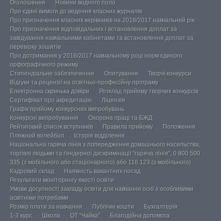
Оголошення
Новини водного поло
Про єдині вимоги до ведення класних журналів
Про призначення класних керівників на 2016/2017 навчальний рік
Про призначення відповідальних і встановлення доплат за
завідування навчальними кабінетами та встановлення доплат за
перевірку зошитів
Про дотримання у 2016/2017 навчальному році норм єдиного
орфографічного режиму
Стипендіальне забезпечення
Опитування
Творчі конкурси
Відгуки та рецензії на освітньо-професійну програму
Електронна скринька довіри
Розклад прийому творчих конкурсів
Сертифікат про акредитацію
Ліцензія
Графік прийому конкурсних випробувань
Конкурсні випробування
Охорона праці та БЖД
Рейтиговий список вступників
Правила прийому
Положення
Пляжний волейбол
Історія відділення
Національна гаряча лінія з попередження домашнього насильства,
торгівлі людьми та ґендерної дискримінації “гаряча лінія”, 0 800 500
335 (з мобільного або стаціонарного) або 116 123 (з мобільного)
Кадровий склад
Наявність вакантних посад
Результати моніторингу якості освіти
Умови досупності закладу освіти для навчання осіб з особливими
освітніми потребами
Розмір плати за навчання
Публічні кошти
Бухгалтерія
1-3 курс
Школа
ОТ “Чайка”
Благодійна допомога