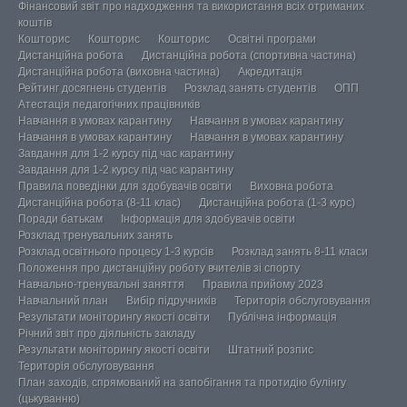
Фінансовий звіт про надходження та використання всіх отриманих
коштів
Кошторис
Кошторис
Кошторис
Освітні програми
Дистанційна робота
Дистанційна робота (спортивна частина)
Дистанційна робота (виховна частина)
Акредитація
Рейтинг досягнень студентів
Розклад занять студентів
ОПП
Атестація педагогічних працівників
Навчання в умовах карантину
Навчання в умовах карантину
Навчання в умовах карантину
Навчання в умовах карантину
Завдання для 1-2 курсу під час карантину
Завдання для 1-2 курсу під час карантину
Правила поведінки для здобувачів освіти
Виховна робота
Дистанційна робота (8-11 клас)
Дистанційна робота (1-3 курс)
Поради батькам
Інформація для здобувачів освіти
Розклад тренувальних занять
Розклад освітнього процесу 1-3 курсів
Розклад занять 8-11 класи
Положення про дистанційну роботу вчителів зі спорту
Навчально-тренувальні заняття
Правила прийому 2023
Навчальний план
Вибір підручників
Територія обслуговування
Результати моніторингу якості освіти
Публічна інформація
Річний звіт про діяльність закладу
Результати моніторингу якості освіти
Штатний розпис
Територія обслуговування
План заходів, спрямований на запобігання та протидію булінгу
(цькуванню)