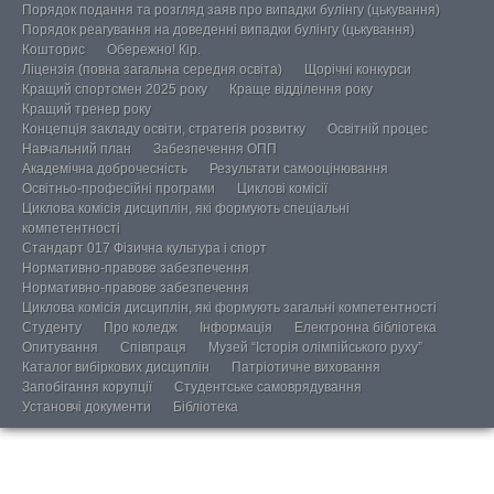
Порядок подання та розгляд заяв про випадки булінгу (цькування)
Порядок реагування на доведенні випадки булінгу (цькування)
Кошторис
Обережно! Кір.
Ліцензія (повна загальна середня освіта)
Щорічні конкурси
Кращий спортсмен 2025 року
Краще відділення року
Кращий тренер року
Концепція закладу освіти, стратегія розвитку
Освітній процес
Навчальний план
Забезпечення ОПП
Академічна доброчесність
Результати самооцінювання
Освітньо-професійні програми
Циклові комісії
Циклова комісія дисциплін, які формують спеціальні
компетентності
Стандарт 017 Фізична культура і спорт
Нормативно-правове забезпечення
Нормативно-правове забезпечення
Циклова комісія дисциплін, які формують загальні компетентності
Студенту
Про коледж
Інформація
Електронна бібліотека
Опитування
Співпраця
Музей “Історія олімпійського руху”
Каталог вибіркових дисциплін
Патріотичне виховання
Запобігання корупції
Студентське самоврядування
Установчі документи
Бібліотека