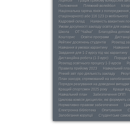
Ліцензія
Графік прийому конкурсних ви
Положення
Пляжний волейбол
Істор
Національна гаряча лінія з попередження д
стаціонарного) або 116 123 (з мобільного)
Кадровий склад
Наявність вакантних п
Умови досупності закладу освіти для навч
Школа
ОТ “Чайка”
Благодійна допом
Кошторис
Освітні програми
Дистанці
Рейтинг досягнень студентів
Розклад за
Навчання в умовах карантину
Навчання 
Завдання для 1-2 курсу під час карантину
Дистанційна робота (1-3 курс)
Поради б
Розклад освітнього процесу 1-3 курсів
Р
Правила прийому 2023
Навчальний пла
Річний звіт про діяльність закладу
Резул
План заходів, спрямований на запобігання 
Порядок реагування на доведенні випадки 
Кращий спортсмен 2025 року
Краще від
Навчальний план
Забезпечення ОПП
Циклова комісія дисциплін, які формують с
Нормативно-правове забезпечення
Цик
Електронна бібліотека
Опитування
С
Запобігання корупції
Студентське само