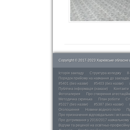
Copyright © 2017-2023 Харківське обласне в
Історія закладу
Структура коледжу
8
Порядок прийому на навчання до закладів
#5401 (без назви)
#5403 (без назви)
Публічна інформація (накази)
Контакти
Фотогалерея
Про створення атестаційно
Методична скринька
План роботи
Ст
#5327 (без назви)
#5387 (без назви)
Оголошення
Новини водного поло
П
Про призначення відповідальних і встанов
Про дотримання у 2016/2017 навчальному 
Відгуки та рецензії на освітньо-професійн