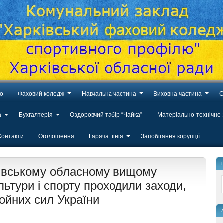
во
Фаховий коледж
Навчальна частина
Виховна частина
С
а
Бухгалтерія
Оздоровчий табір “Чайка”
Матеріально-технічне
Контакти
Оголошення
Гаряча лінія
Запобігання корупції
рківському обласному вищому
льтури і спорту проходили заходи,
ойних сил України