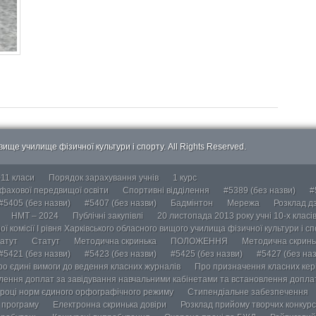
ище училище фізичної культури і спорту. All Rights Reserved.
-11 класи
Порядок зарахування учнів
1 курс
 фахової передвищої освіти
Спортивні відділення
#5389 (без назви)
#
#5405 (без назви)
#5407 (без назви)
Бадмінтон
Мережа
Розклад дз
НМТ – 2024
Публічні закупівлі
20 листопада 2013 року учні 10-х класі
ї комісії І рівня Харківського обласного вищого училища фізичної культури і с
атут
Статут
Методична скринька
ПОЛОЖЕННЯ
Методична скринь
#5421 (без назви)
#5423 (без назви)
#5425 (без назви)
#5427 (без наз
ро єдині вимоги до ведення класних журналів
Про призначення класних кері
лення доплат за завідування навчальними кабінетами та встановлення доплат
році норм єдиного орфографічного режиму
Стипендіальне забезпечення
у програму
Електронна скринька довіри
Розклад прийому творчих конкурс