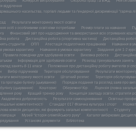
пробувань
Конкурсні випробування
Охорона праці та БЖД
Рейтиговий
ія відділення
омашнього насильства, торгівлі людьми та ґендерної дискримінації “гаряча лін
осад
Результати моніторингу якості освіти
ання осіб з особливими освітніми потребами
Розмір плати за навчання
Пу
ога
Фінансовий звіт про надходження та використання всіх отриманих кошті
йна робота
Дистанційна робота (спортивна частина)
Дистанційна робот
нять студентів
ОПП
Атестація педагогічних працівників
Навчання в у
в умовах карантину
Навчання в умовах карантину
Завдання для 1-2 курс
Правила поведінки для здобувачів освіти
Виховна робота
Дистанційна
атькам
Інформація для здобувачів освіти
Розклад тренувальних занять
озклад занять 8-11 класи
Положення про дистанційну роботу вчителів зі сп
н
Вибір підручників
Територія обслуговування
Результати моніторингу
ьтати моніторингу якості освіти
Штатний розпис
Територія обслуговува
та протидію булінгу (цькуванню)
Порядок подання та розгляд заяв про випа
булінгу (цькування)
Кошторис
Обережно! Кір.
Ліцензія (повна загальн
ділення року
Кращий тренер року
Концепція закладу освіти, стратегія р
Академічна доброчесність
Результати самооцінювання
Освітньо-профе
пеціальні компетентності
Стандарт 017 Фізична культура і спорт
Нормат
лова комісія дисциплін, які формують загальні компетентності
Студенту
півпраця
Музей “Історія олімпійського руху”
Каталог вибіркових дисципл
врядування
Установчі документи
Бібліотека