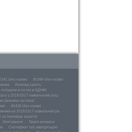
5391 (без назви)
#5399 (без назви)
вінків
Розклад занять
в побували в гостях в ХДАФК.
порту у 2016/2017 навчальному році
ка (виховна частина)
ви)
#5436 (без назви)
вників на 2016/2017 навчальний рік
 за перевірку зошитів
Опитування
Творчі конкурси
ів
Сертифікат про акредитацію