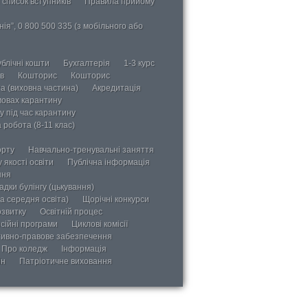
 список вступників
Правила прийому
ія”, 0 800 500 335 (з мобільного або
блічні кошти
Бухгалтерія
1-3 курс
в
Кошторис
Кошторис
а (виховна частина)
Акредитація
мовах карантину
у під час карантину
 робота (8-11 клас)
орту
Навчально-тренувальні заняття
 якості освіти
Публічна інформація
ння
дки булінгу (цькування)
а середня освіта)
Щорічні конкурси
озвитку
Освітній процес
сійні програми
Циклові комісії
ивно-правове забезпечення
Про коледж
Інформація
ін
Патріотичне виховання