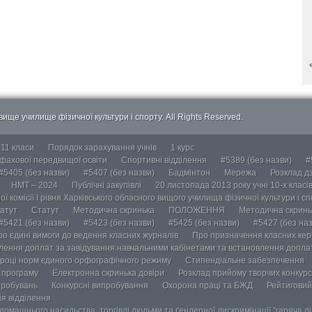
ище училище фізичної культури і спорту. All Rights Reserved.
-11 класи
Порядок зарахування учнів
1 курс
 фахової передвищої освіти
Спортивні відділення
#5389 (без назви)
#
#5405 (без назви)
#5407 (без назви)
Бадмінтон
Мережа
Розклад дз
НМТ – 2024
Публічні закупівлі
20 листопада 2013 року учні 10-х класі
ї комісії І рівня Харківського обласного вищого училища фізичної культури і с
атут
Статут
Методична скринька
ПОЛОЖЕННЯ
Методична скринь
#5421 (без назви)
#5423 (без назви)
#5425 (без назви)
#5427 (без наз
ро єдині вимоги до ведення класних журналів
Про призначення класних кері
лення доплат за завідування навчальними кабінетами та встановлення доплат
році норм єдиного орфографічного режиму
Стипендіальне забезпечення
у програму
Електронна скринька довіри
Розклад прийому творчих конкурс
пробувань
Конкурсні випробування
Охорона праці та БЖД
Рейтиговий
ія відділення
омашнього насильства, торгівлі людьми та ґендерної дискримінації “гаряча лін