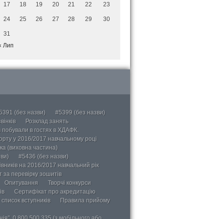
17
18
19
20
21
22
23
24
25
26
27
28
29
30
31
« Лип
5391 (без назви)
#5399 (без назви)
вінків
Розклад занять
в побували в гостях в ХДАФК.
порту у 2016/2017 навчальному році
ка (виховна частина)
ви)
#5436 (без назви)
вників на 2016/2017 навчальний рік
 за перевірку зошитів
Опитування
Творчі конкурси
ів
Сертифікат про акредитацію
 список вступників
Правила прийому
ія”, 0 800 500 335 (з мобільного або