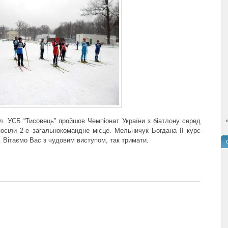
л.
УСБ
“Тисовець”
пройшов Чемпіонат України з біатлону серед
посіли 2-е загальнокомандне місце. Мельничук Богдана II курс
і. Вітаємо Вас з чудовим виступом, так тримати.