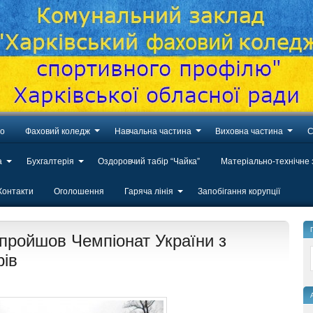
во
Фаховий коледж
Навчальна частина
Виховна частина
С
а
Бухгалтерія
Оздоровчий табір “Чайка”
Матеріально-технічне
Контакти
Оголошення
Гаряча лінія
Запобігання корупції
 пройшов Чемпіонат України з
рів