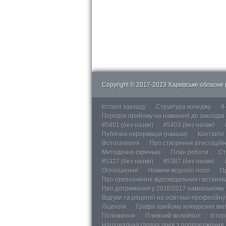
Copyright © 2017-2023 Харківське обласне в
Історія закладу
Структура коледжу
8
Порядок прийому на навчання до закладів
#5401 (без назви)
#5403 (без назви)
Публічна інформація (накази)
Контакти
Фотогалерея
Про створення атестаційно
Методична скринька
План роботи
Ст
#5327 (без назви)
#5387 (без назви)
Оголошення
Новини водного поло
П
Про призначення відповідальних і встанов
Про дотримання у 2016/2017 навчальному 
Відгуки та рецензії на освітньо-професійн
Ліцензія
Графік прийому конкурсних ви
Положення
Пляжний волейбол
Істор
Національна гаряча лінія з попередження д