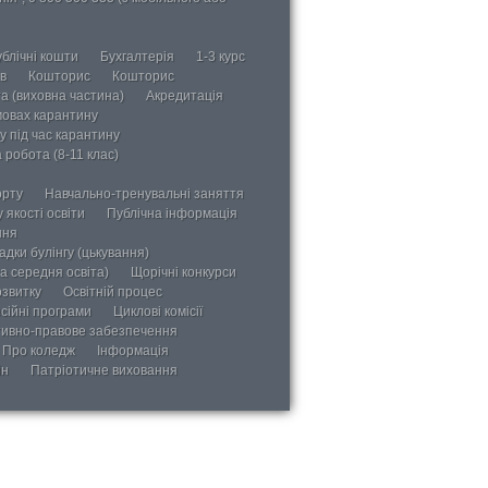
блічні кошти
Бухгалтерія
1-3 курс
в
Кошторис
Кошторис
а (виховна частина)
Акредитація
мовах карантину
у під час карантину
 робота (8-11 клас)
орту
Навчально-тренувальні заняття
 якості освіти
Публічна інформація
ння
дки булінгу (цькування)
а середня освіта)
Щорічні конкурси
озвитку
Освітній процес
сійні програми
Циклові комісії
ивно-правове забезпечення
Про коледж
Інформація
ін
Патріотичне виховання