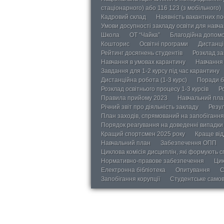
стаціонарного) або 116 123 (з мобільного)
Кадровий склад
Наявність вакантних п
Умови досупності закладу освіти для навч
Школа
ОТ “Чайка”
Благодійна допом
Кошторис
Освітні програми
Дистанці
Рейтинг досягнень студентів
Розклад за
Навчання в умовах карантину
Навчання 
Завдання для 1-2 курсу під час карантину
Дистанційна робота (1-3 курс)
Поради б
Розклад освітнього процесу 1-3 курсів
Р
Правила прийому 2023
Навчальний пла
Річний звіт про діяльність закладу
Резул
План заходів, спрямований на запобігання 
Порядок реагування на доведенні випадки 
Кращий спортсмен 2025 року
Краще від
Навчальний план
Забезпечення ОПП
Циклова комісія дисциплін, які формують с
Нормативно-правове забезпечення
Цик
Електронна бібліотека
Опитування
С
Запобігання корупції
Студентське само