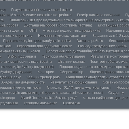
осад
Результати моніторингу якості освіти
ання осіб з особливими освітніми потребами
Розмір плати за навчання
Пу
ога
Фінансовий звіт про надходження та використання всіх отриманих кошті
йна робота
Дистанційна робота (спортивна частина)
Дистанційна робот
нять студентів
ОПП
Атестація педагогічних працівників
Навчання в у
в умовах карантину
Навчання в умовах карантину
Завдання для 1-2 курс
Правила поведінки для здобувачів освіти
Виховна робота
Дистанційна
атькам
Інформація для здобувачів освіти
Розклад тренувальних занять
озклад занять 8-11 класи
Положення про дистанційну роботу вчителів зі сп
н
Вибір підручників
Територія обслуговування
Результати моніторингу
ьтати моніторингу якості освіти
Штатний розпис
Територія обслуговува
та протидію булінгу (цькуванню)
Порядок подання та розгляд заяв про випа
булінгу (цькування)
Кошторис
Обережно! Кір.
Ліцензія (повна загальн
ділення року
Кращий тренер року
Концепція закладу освіти, стратегія р
Академічна доброчесність
Результати самооцінювання
Освітньо-профе
пеціальні компетентності
Стандарт 017 Фізична культура і спорт
Нормат
лова комісія дисциплін, які формують загальні компетентності
Студенту
півпраця
Музей “Історія олімпійського руху”
Каталог вибіркових дисципл
врядування
Установчі документи
Бібліотека