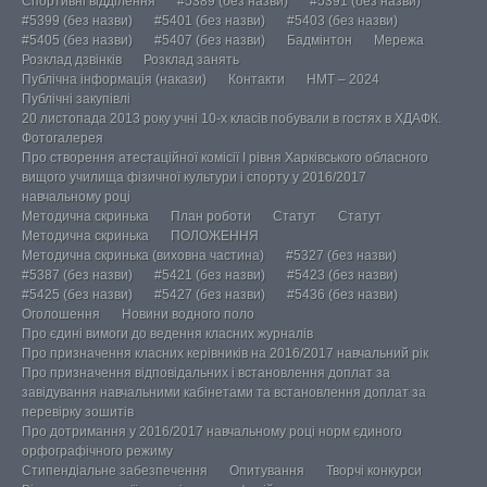
Спортивні відділення
#5389 (без назви)
#5391 (без назви)
#5399 (без назви)
#5401 (без назви)
#5403 (без назви)
#5405 (без назви)
#5407 (без назви)
Бадмінтон
Мережа
Розклад дзвінків
Розклад занять
Публічна інформація (накази)
Контакти
НМТ – 2024
Публічні закупівлі
20 листопада 2013 року учні 10-х класів побували в гостях в ХДАФК.
Фотогалерея
Про створення атестаційної комісії І рівня Харківського обласного
вищого училища фізичної культури і спорту у 2016/2017
навчальному році
Методична скринька
План роботи
Статут
Статут
Методична скринька
ПОЛОЖЕННЯ
Методична скринька (виховна частина)
#5327 (без назви)
#5387 (без назви)
#5421 (без назви)
#5423 (без назви)
#5425 (без назви)
#5427 (без назви)
#5436 (без назви)
Оголошення
Новини водного поло
Про єдині вимоги до ведення класних журналів
Про призначення класних керівників на 2016/2017 навчальний рік
Про призначення відповідальних і встановлення доплат за
завідування навчальними кабінетами та встановлення доплат за
перевірку зошитів
Про дотримання у 2016/2017 навчальному році норм єдиного
орфографічного режиму
Стипендіальне забезпечення
Опитування
Творчі конкурси