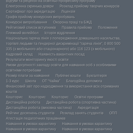
Відгуки та рецензії на освітньо-професійну програму
Електронна скринька довіри
Розклад прийому творчих конкурсів
Сертифікат про акредитацію
Ліцензія
Графік прийому конкурсних випробувань
Конкурсні випробування
Охорона праці та БЖД
Рейтиговий список вступників
Правила прийому
Положення
Пляжний волейбол
Історія відділення
Національна гаряча лінія з попередження домашнього насильства,
торгівлі людьми та ґендерної дискримінації “гаряча лінія”, 0 800 500
335 (з мобільного або стаціонарного) або 116 123 (з мобільного)
Кадровий склад
Наявність вакантних посад
Результати моніторингу якості освіти
Умови досупності закладу освіти для навчання осіб з особливими
освітніми потребами
Розмір плати за навчання
Публічні кошти
Бухгалтерія
1-3 курс
Школа
ОТ “Чайка”
Благодійна допомога
Фінансовий звіт про надходження та використання всіх отриманих
коштів
Кошторис
Кошторис
Кошторис
Освітні програми
Дистанційна робота
Дистанційна робота (спортивна частина)
Дистанційна робота (виховна частина)
Акредитація
Рейтинг досягнень студентів
Розклад занять студентів
ОПП
Атестація педагогічних працівників
Навчання в умовах карантину
Навчання в умовах карантину
Навчання в умовах карантину
Навчання в умовах карантину