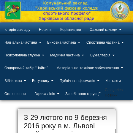
Історія закладу
Новини
Керівництво
Фаховий коледж
Навчальна частина
Виховна частина
Спортивна частина
Психологічна служба
Медична частина
Бухгалтерія
Оздоровчий табір “Чайка”
Матеріально-технічне забезпечення
Бібліотека
Вступнику
Публічна інформація
Контакти
Categories
Оголошення
Гаряча лінія
Запобігання корупції
Новини
ЛИП
З 29 лютого по 9 березня
20
2016 року в м. Львові