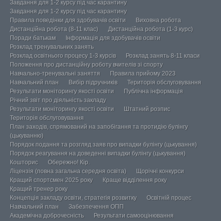
Завдання для 1-2 курсу під час карантину
Завдання для 1-2 курсу під час карантину
Правила поведінки для здобувачів освіти
Виховна робота
Дистанційна робота (8-11 клас)
Дистанційна робота (1-3 курс)
Поради батькам
Інформація для здобувачів освіти
Розклад тренувальних занять
Розклад освітнього процесу 1-3 курсів
Розклад занять 8-11 класи
Положення про дистанційну роботу вчителів зі спорту
Навчально-тренувальні заняття
Правила прийому 2023
Навчальний план
Вибір підручників
Територія обслуговування
Результати моніторингу якості освіти
Публічна інформація
Річний звіт про діяльність закладу
Результати моніторингу якості освіти
Штатний розпис
Територія обслуговування
План заходів, спрямований на запобігання та протидію булінгу
(цькуванню)
Порядок подання та розгляд заяв про випадки булінгу (цькування)
Порядок реагування на доведенні випадки булінгу (цькування)
Кошторис
Обережно! Кір.
Ліцензія (повна загальна середня освіта)
Щорічні конкурси
Кращий спортсмен 2025 року
Краще відділення року
Кращий тренер року
Концепція закладу освіти, стратегія розвитку
Освітній процес
Навчальний план
Забезпечення ОПП
Академічна доброчесність
Результати самооцінювання