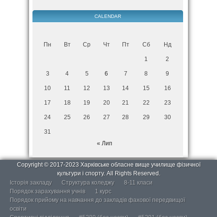
CALENDAR
Пн
Вт
Ср
Чт
Пт
Сб
Нд
1
2
3
4
5
6
7
8
9
10
11
12
13
14
15
16
17
18
19
20
21
22
23
24
25
26
27
28
29
30
31
« Лип
Copyright © 2017-2023 Харківське обласне вище училище фізичної
культури і спорту. All Rights Reserved.
Історія закладу
Структура коледжу
8-11 класи
Порядок зарахування учнів
1 курс
Порядок прийому на навчання до закладів фахової передвищої
освіти