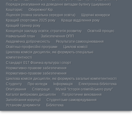
Порядок реагування на доведенні випадки булінгу (цькування)
Кошторис
Обережно! Кір.
Ліцензія (повна загальна середня освіта)
Щорічні конкурси
Кращий спортсмен 2025 року
Краще відділення року
Кращий тренер року
Концепція закладу освіти, стратегія розвитку
Освітній процес
Навчальний план
Забезпечення ОПП
Академічна доброчесність
Результати самооцінювання
Освітньо-професійні програми
Циклові комісії
Циклова комісія дисциплін, які формують спеціальні
компетентності
Стандарт 017 Фізична культура і спорт
Нормативно-правове забезпечення
Нормативно-правове забезпечення
Циклова комісія дисциплін, які формують загальні компетентності
Студенту
Про коледж
Інформація
Електронна бібліотека
Опитування
Співпраця
Музей “Історія олімпійського руху”
Каталог вибіркових дисциплін
Патріотичне виховання
Запобігання корупції
Студентське самоврядування
Установчі документи
Бібліотека