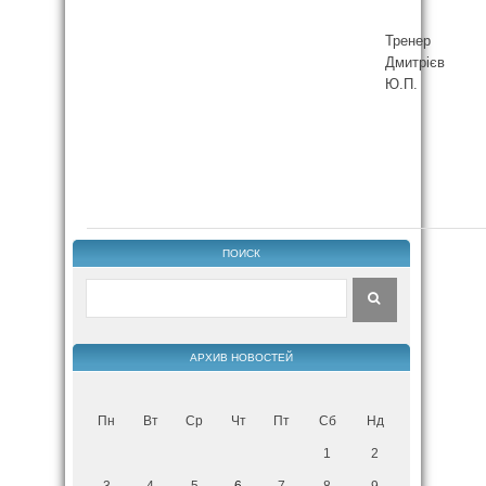
Тренер
Дмитрієв
Ю.П.
ПОИСК
АРХИВ НОВОСТЕЙ
Пн
Вт
Ср
Чт
Пт
Сб
Нд
1
2
3
4
5
6
7
8
9