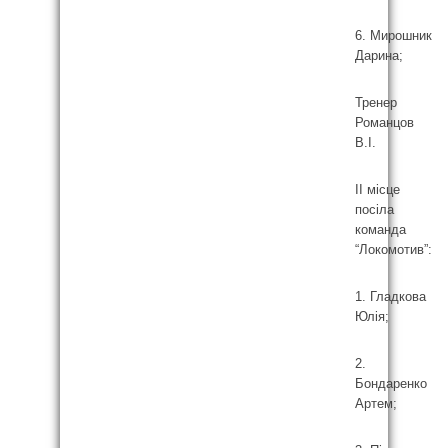
6. Мирошник
Дарина;
Тренер
Романцов
В.І.
ІІ місце
посіла
команда
“Локомотив”:
1. Гладкова
Юлія;
2.
Бондаренко
Артем;