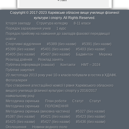
Copyright © 2017-2023 Харківське обласне вище училище фізичної
культури і спорту. All Rights Reserved.
Історія закладу
Структура коледжу
8-11 класи
Порядок зарахування учнів
1 курс
Порядок прийому на навчання до закладів фахової передвищої
освіти
Спортивні відділення
#5389 (без назви)
#5391 (без назви)
#5399 (без назви)
#5401 (без назви)
#5403 (без назви)
#5405 (без назви)
#5407 (без назви)
Бадмінтон
Мережа
Розклад дзвінків
Розклад занять
Публічна інформація (накази)
Контакти
НМТ – 2024
Публічні закупівлі
20 листопада 2013 року учні 10-х класів побували в гостях в ХДАФК.
Фотогалерея
Про створення атестаційної комісії І рівня Харківського обласного
вищого училища фізичної культури і спорту у 2016/2017
навчальному році
Методична скринька
План роботи
Статут
Статут
Методична скринька
ПОЛОЖЕННЯ
Методична скринька (виховна частина)
#5327 (без назви)
#5387 (без назви)
#5421 (без назви)
#5423 (без назви)
#5425 (без назви)
#5427 (без назви)
#5436 (без назви)
Оголошення
Новини водного поло