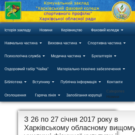
Історія закладу
Новини
Керівництво
Фаховий коледж
Навчальна частина
Виховна частина
Спортивна частина
Психологічна служба
Медична частина
Бухгалтерія
Оздоровчий табір “Чайка”
Матеріально-технічне забезпечення
Бібліотека
Вступнику
Публічна інформація
Контакти
Categories
Оголошення
Гаряча лінія
Запобігання корупції
Новини
ЛИП
З 26 по 27 січня 2017 року в
20
Харківському обласному вищом