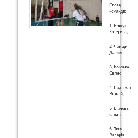
Склад
команди:
1. Ващук
Катерина;
2. Чемщит
Даниїл;
3. Коробка
Євген;
4. Ведьохін
Віталій;
5. Біряєва
Ольга;
6. Ткач
Валерія.