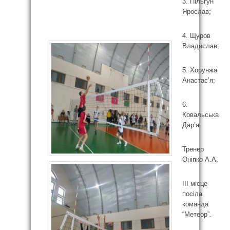
3. Пільгун
Ярослав;
4. Щуров
Владислав;
5. Хорунжа
Анастас’я;
6.
Ковальська
Дар’я.
Тренер
Оніпко А.А.
ІІІ місце
посіла
команда
“Метеор”.