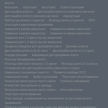
коштів
Кошторис
Кошторис
Кошторис
Освітні програми
Дистанційна робота
Дистанційна робота (спортивна частина)
Дистанційна робота (виховна частина)
Акредитація
Рейтинг досягнень студентів
Розклад занять студентів
ОПП
Атестація педагогічних працівників
Навчання в умовах карантину
Навчання в умовах карантину
Навчання в умовах карантину
Навчання в умовах карантину
Завдання для 1-2 курсу під час карантину
Завдання для 1-2 курсу під час карантину
Правила поведінки для здобувачів освіти
Виховна робота
Дистанційна робота (8-11 клас)
Дистанційна робота (1-3 курс)
Поради батькам
Інформація для здобувачів освіти
Розклад тренувальних занять
Розклад освітнього процесу 1-3 курсів
Розклад занять 8-11 класи
Положення про дистанційну роботу вчителів зі спорту
Навчально-тренувальні заняття
Правила прийому 2023
Навчальний план
Вибір підручників
Територія обслуговування
Результати моніторингу якості освіти
Публічна інформація
Річний звіт про діяльність закладу
Результати моніторингу якості освіти
Штатний розпис
Територія обслуговування
План заходів, спрямований на запобігання та протидію булінгу
(цькуванню)
Порядок подання та розгляд заяв про випадки булінгу (цькування)