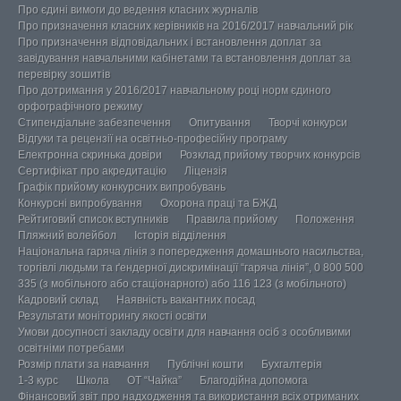
Про єдині вимоги до ведення класних журналів
Про призначення класних керівників на 2016/2017 навчальний рік
Про призначення відповідальних і встановлення доплат за
завідування навчальними кабінетами та встановлення доплат за
перевірку зошитів
Про дотримання у 2016/2017 навчальному році норм єдиного
орфографічного режиму
Стипендіальне забезпечення
Опитування
Творчі конкурси
Відгуки та рецензії на освітньо-професійну програму
Електронна скринька довіри
Розклад прийому творчих конкурсів
Сертифікат про акредитацію
Ліцензія
Графік прийому конкурсних випробувань
Конкурсні випробування
Охорона праці та БЖД
Рейтиговий список вступників
Правила прийому
Положення
Пляжний волейбол
Історія відділення
Національна гаряча лінія з попередження домашнього насильства,
торгівлі людьми та ґендерної дискримінації “гаряча лінія”, 0 800 500
335 (з мобільного або стаціонарного) або 116 123 (з мобільного)
Кадровий склад
Наявність вакантних посад
Результати моніторингу якості освіти
Умови досупності закладу освіти для навчання осіб з особливими
освітніми потребами
Розмір плати за навчання
Публічні кошти
Бухгалтерія
1-3 курс
Школа
ОТ “Чайка”
Благодійна допомога
Фінансовий звіт про надходження та використання всіх отриманих