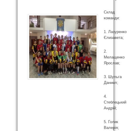
Склад
команди:
1. Лазуренко
Єлизавета;
2.
Мелащенко
Ярослав;
3. Шульга
Даниил;
4.
Стеблецький
Андрій;
5. Голик
Валерія;