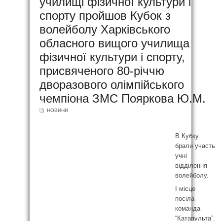
училищі фізичної культури і
спорту пройшов Кубок з
волейболу Харківського
обласного вищого училища
фізичної культури і спорту,
присвяченого 80-річчю
дворазового олімпійського
чемпіона ЗМС Пояркова Ю.М.
НОВИНИ
В Кубку
брали участь
учні
відділення
волейболу.
І місце
посіла
команда
“Катапульта”.