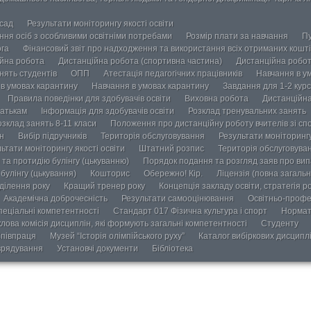
осад
Результати моніторингу якості освіти
ання осіб з особливими освітніми потребами
Розмір плати за навчання
Пу
ога
Фінансовий звіт про надходження та використання всіх отриманих кошті
йна робота
Дистанційна робота (спортивна частина)
Дистанційна робот
нять студентів
ОПП
Атестація педагогічних працівників
Навчання в у
в умовах карантину
Навчання в умовах карантину
Завдання для 1-2 курс
Правила поведінки для здобувачів освіти
Виховна робота
Дистанційна
атькам
Інформація для здобувачів освіти
Розклад тренувальних занять
озклад занять 8-11 класи
Положення про дистанційну роботу вчителів зі сп
н
Вибір підручників
Територія обслуговування
Результати моніторингу
ьтати моніторингу якості освіти
Штатний розпис
Територія обслуговува
та протидію булінгу (цькуванню)
Порядок подання та розгляд заяв про випа
булінгу (цькування)
Кошторис
Обережно! Кір.
Ліцензія (повна загальн
ділення року
Кращий тренер року
Концепція закладу освіти, стратегія р
Академічна доброчесність
Результати самооцінювання
Освітньо-профе
пеціальні компетентності
Стандарт 017 Фізична культура і спорт
Нормат
лова комісія дисциплін, які формують загальні компетентності
Студенту
півпраця
Музей “Історія олімпійського руху”
Каталог вибіркових дисципл
врядування
Установчі документи
Бібліотека