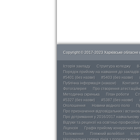
Copyright © 2017-2023 Харківське обласне в
Історія закладу
Структура коледжу
8
Порядок прийому на навчання до закладів
#5401 (без назви)
#5403 (без назви)
Публічна інформація (накази)
Контакти
Фотогалерея
Про створення атестаційно
Методична скринька
План роботи
Ст
#5327 (без назви)
#5387 (без назви)
Оголошення
Новини водного поло
П
Про призначення відповідальних і встанов
Про дотримання у 2016/2017 навчальному 
Відгуки та рецензії на освітньо-професійн
Ліцензія
Графік прийому конкурсних ви
Положення
Пляжний волейбол
Істор
Національна гаряча лінія з попередження д