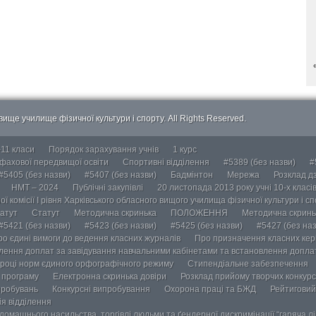
ище училище фізичної культури і спорту. All Rights Reserved.
-11 класи
Порядок зарахування учнів
1 курс
 фахової передвищої освіти
Спортивні відділення
#5389 (без назви)
#
#5405 (без назви)
#5407 (без назви)
Бадмінтон
Мережа
Розклад дз
НМТ – 2024
Публічні закупівлі
20 листопада 2013 року учні 10-х класі
ї комісії І рівня Харківського обласного вищого училища фізичної культури і с
атут
Статут
Методична скринька
ПОЛОЖЕННЯ
Методична скринь
#5421 (без назви)
#5423 (без назви)
#5425 (без назви)
#5427 (без наз
ро єдині вимоги до ведення класних журналів
Про призначення класних кері
лення доплат за завідування навчальними кабінетами та встановлення доплат
році норм єдиного орфографічного режиму
Стипендіальне забезпечення
у програму
Електронна скринька довіри
Розклад прийому творчих конкурс
пробувань
Конкурсні випробування
Охорона праці та БЖД
Рейтиговий
ія відділення
омашнього насильства, торгівлі людьми та ґендерної дискримінації “гаряча лін