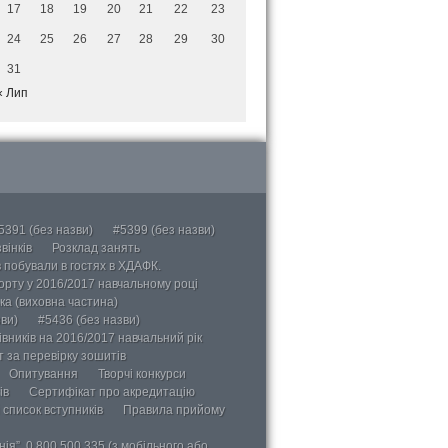
17
18
19
20
21
22
23
24
25
26
27
28
29
30
31
« Лип
5391 (без назви)
#5399 (без назви)
вінків
Розклад занять
в побували в гостях в ХДАФК.
порту у 2016/2017 навчальному році
ка (виховна частина)
ви)
#5436 (без назви)
вників на 2016/2017 навчальний рік
 за перевірку зошитів
Опитування
Творчі конкурси
ів
Сертифікат про акредитацію
 список вступників
Правила прийому
ія”, 0 800 500 335 (з мобільного або