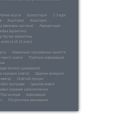
блічні кошти
Бухгалтерія
1-3 курс
в
Кошторис
Кошторис
а (виховна частина)
Акредитація
мовах карантину
у під час карантину
 робота (8-11 клас)
орту
Навчально-тренувальні заняття
 якості освіти
Публічна інформація
ння
дки булінгу (цькування)
а середня освіта)
Щорічні конкурси
озвитку
Освітній процес
сійні програми
Циклові комісії
ивно-правове забезпечення
Про коледж
Інформація
ін
Патріотичне виховання