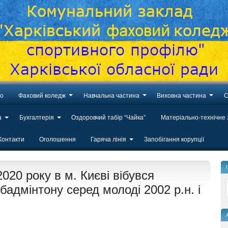
во
Фаховий коледж
Навчальна частина
Виховна частина
С
а
Бухгалтерія
Оздоровчий табір “Чайка”
Матеріально-технічне
Контакти
Оголошення
Гаряча лінія
Запобігання корупції
020 року в м. Києві вібувся
бадмінтону серед молоді 2002 р.н. і