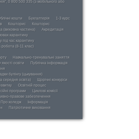
ія”, 0 800 500 335 (з мобільного або
блічні кошти
Бухгалтерія
1-3 курс
в
Кошторис
Кошторис
а (виховна частина)
Акредитація
мовах карантину
у під час карантину
 робота (8-11 клас)
орту
Навчально-тренувальні заняття
 якості освіти
Публічна інформація
ння
дки булінгу (цькування)
а середня освіта)
Щорічні конкурси
озвитку
Освітній процес
сійні програми
Циклові комісії
ивно-правове забезпечення
Про коледж
Інформація
ін
Патріотичне виховання