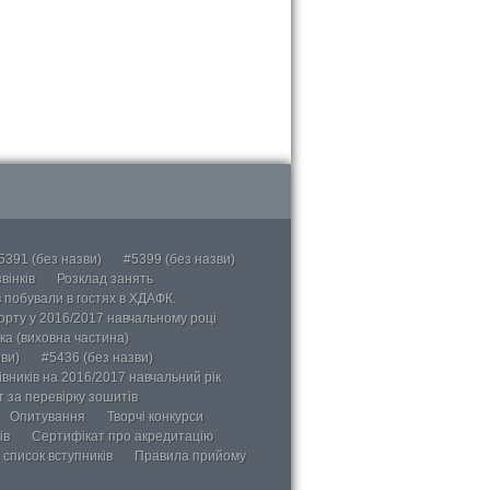
5391 (без назви)
#5399 (без назви)
вінків
Розклад занять
в побували в гостях в ХДАФК.
порту у 2016/2017 навчальному році
ка (виховна частина)
ви)
#5436 (без назви)
вників на 2016/2017 навчальний рік
 за перевірку зошитів
Опитування
Творчі конкурси
ів
Сертифікат про акредитацію
 список вступників
Правила прийому