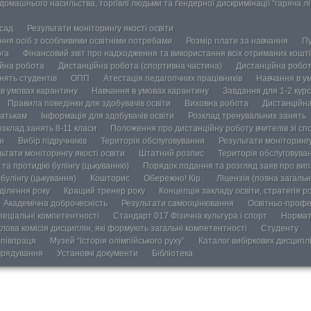
омашнього насильства, торгівлі людьми та ґендерної дискримінації “гаряча лін
осад
Результати моніторингу якості освіти
ання осіб з особливими освітніми потребами
Розмір плати за навчання
Пу
ога
Фінансовий звіт про надходження та використання всіх отриманих кошті
йна робота
Дистанційна робота (спортивна частина)
Дистанційна робот
нять студентів
ОПП
Атестація педагогічних працівників
Навчання в у
в умовах карантину
Навчання в умовах карантину
Завдання для 1-2 курс
Правила поведінки для здобувачів освіти
Виховна робота
Дистанційна
атькам
Інформація для здобувачів освіти
Розклад тренувальних занять
озклад занять 8-11 класи
Положення про дистанційну роботу вчителів зі сп
н
Вибір підручників
Територія обслуговування
Результати моніторингу
ьтати моніторингу якості освіти
Штатний розпис
Територія обслуговува
та протидію булінгу (цькуванню)
Порядок подання та розгляд заяв про випа
булінгу (цькування)
Кошторис
Обережно! Кір.
Ліцензія (повна загальн
ділення року
Кращий тренер року
Концепція закладу освіти, стратегія р
Академічна доброчесність
Результати самооцінювання
Освітньо-профе
пеціальні компетентності
Стандарт 017 Фізична культура і спорт
Нормат
лова комісія дисциплін, які формують загальні компетентності
Студенту
півпраця
Музей “Історія олімпійського руху”
Каталог вибіркових дисципл
врядування
Установчі документи
Бібліотека