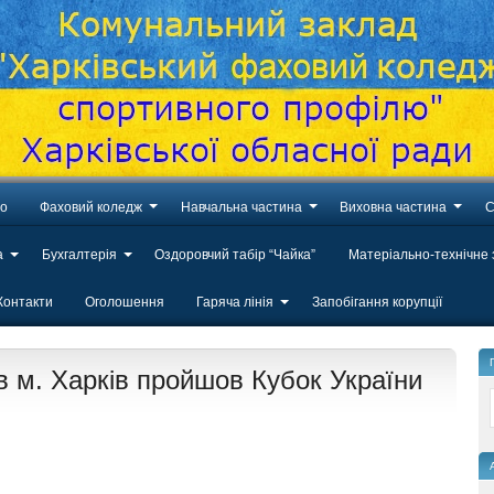
во
Фаховий коледж
Навчальна частина
Виховна частина
С
а
Бухгалтерія
Оздоровчий табір “Чайка”
Матеріально-технічне
Контакти
Оголошення
Гаряча лінія
Запобігання корупції
 в м. Харків пройшов Кубок України