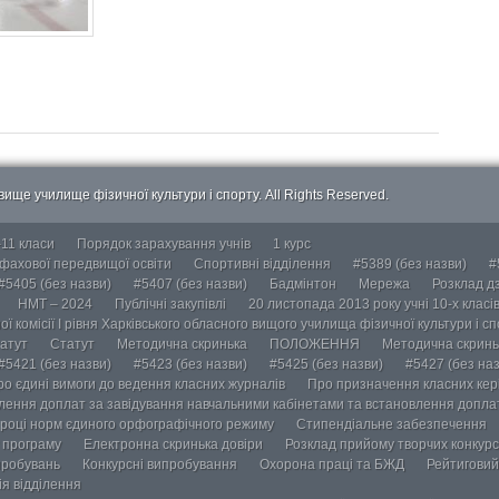
ище училище фізичної культури і спорту. All Rights Reserved.
-11 класи
Порядок зарахування учнів
1 курс
 фахової передвищої освіти
Спортивні відділення
#5389 (без назви)
#
#5405 (без назви)
#5407 (без назви)
Бадмінтон
Мережа
Розклад дз
НМТ – 2024
Публічні закупівлі
20 листопада 2013 року учні 10-х класі
ї комісії І рівня Харківського обласного вищого училища фізичної культури і с
атут
Статут
Методична скринька
ПОЛОЖЕННЯ
Методична скринь
#5421 (без назви)
#5423 (без назви)
#5425 (без назви)
#5427 (без наз
ро єдині вимоги до ведення класних журналів
Про призначення класних кері
лення доплат за завідування навчальними кабінетами та встановлення доплат
році норм єдиного орфографічного режиму
Стипендіальне забезпечення
у програму
Електронна скринька довіри
Розклад прийому творчих конкурс
пробувань
Конкурсні випробування
Охорона праці та БЖД
Рейтиговий
ія відділення