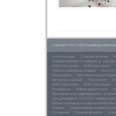
Copyright © 2017-2023 Харківське обласне в
Історія закладу
Структура коледжу
8
Порядок прийому на навчання до закладів
#5401 (без назви)
#5403 (без назви)
Публічна інформація (накази)
Контакти
Фотогалерея
Про створення атестаційно
Методична скринька
План роботи
Ст
#5327 (без назви)
#5387 (без назви)
Оголошення
Новини водного поло
П
Про призначення відповідальних і встанов
Про дотримання у 2016/2017 навчальному 
Відгуки та рецензії на освітньо-професійн
Ліцензія
Графік прийому конкурсних ви
Положення
Пляжний волейбол
Істор