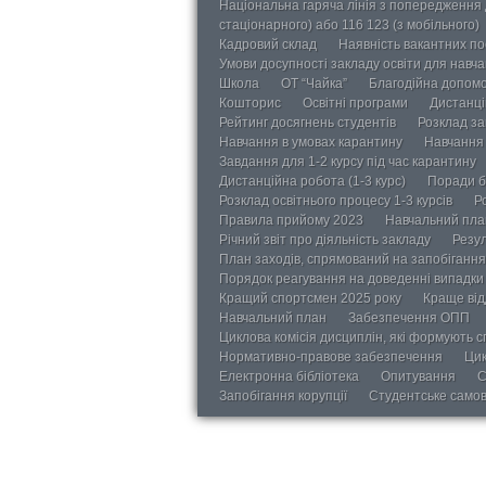
Національна гаряча лінія з попередження д
стаціонарного) або 116 123 (з мобільного)
Кадровий склад
Наявність вакантних п
Умови досупності закладу освіти для навч
Школа
ОТ “Чайка”
Благодійна допом
Кошторис
Освітні програми
Дистанці
Рейтинг досягнень студентів
Розклад за
Навчання в умовах карантину
Навчання 
Завдання для 1-2 курсу під час карантину
Дистанційна робота (1-3 курс)
Поради б
Розклад освітнього процесу 1-3 курсів
Р
Правила прийому 2023
Навчальний пла
Річний звіт про діяльність закладу
Резул
План заходів, спрямований на запобігання 
Порядок реагування на доведенні випадки 
Кращий спортсмен 2025 року
Краще від
Навчальний план
Забезпечення ОПП
Циклова комісія дисциплін, які формують с
Нормативно-правове забезпечення
Цик
Електронна бібліотека
Опитування
С
Запобігання корупції
Студентське само