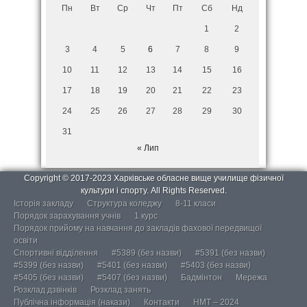
Пн
Вт
Ср
Чт
Пт
Сб
Нд
1
2
3
4
5
6
7
8
9
10
11
12
13
14
15
16
17
18
19
20
21
22
23
24
25
26
27
28
29
30
31
« Лип
Copyright © 2017-2023 Харківське обласне вище училище фізичної
культури і спорту. All Rights Reserved.
Історія закладу
Структура коледжу
8-11 класи
Порядок зарахування учнів
1 курс
Порядок прийому на навчання до закладів фахової передвищої
освіти
Спортивні відділення
#5389 (без назви)
#5391 (без назви)
#5399 (без назви)
#5401 (без назви)
#5403 (без назви)
#5405 (без назви)
#5407 (без назви)
Бадмінтон
Мережа
Розклад дзвінків
Розклад занять
Публічна інформація (накази)
Контакти
НМТ – 2024