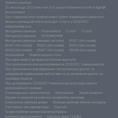
Публічні закупівлі
20 листопада 2013 року учні 10-х класів побували в гостях в ХДАФК.
Фотогалерея
Про створення атестаційної комісії І рівня Харківського обласного
вищого училища фізичної культури і спорту у 2016/2017
навчальному році
Методична скринька
План роботи
Статут
Статут
Методична скринька
ПОЛОЖЕННЯ
Методична скринька (виховна частина)
#5327 (без назви)
#5387 (без назви)
#5421 (без назви)
#5423 (без назви)
#5425 (без назви)
#5427 (без назви)
#5436 (без назви)
Оголошення
Новини водного поло
Про єдині вимоги до ведення класних журналів
Про призначення класних керівників на 2016/2017 навчальний рік
Про призначення відповідальних і встановлення доплат за
завідування навчальними кабінетами та встановлення доплат за
перевірку зошитів
Про дотримання у 2016/2017 навчальному році норм єдиного
орфографічного режиму
Стипендіальне забезпечення
Опитування
Творчі конкурси
Відгуки та рецензії на освітньо-професійну програму
Електронна скринька довіри
Розклад прийому творчих конкурсів
Сертифікат про акредитацію
Ліцензія
Графік прийому конкурсних випробувань
Конкурсні випробування
Охорона праці та БЖД