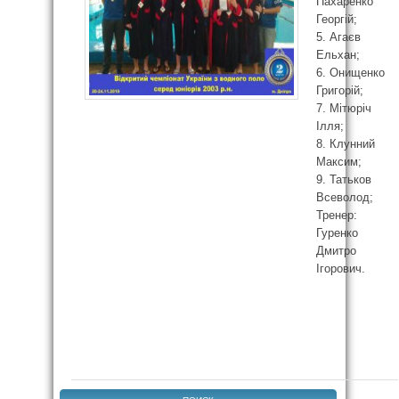
Пахаренко
Георгій;
5. Агаєв
Ельхан;
6. Онищенко
Григорій;
7. Мітюріч
Ілля;
8. Клунний
Максим;
9. Татьков
Всеволод;
Тренер:
Гуренко
Дмитро
Ігорович.