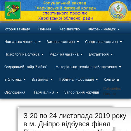
Історія закладу
Новини
Керівництво
Фаховий коледж
Навчальна частина
Виховна частина
Спортивна частина
Психологічна служба
Медична частина
Бухгалтерія
Оздоровчий табір “Чайка”
Матеріально-технічне забезпечення
Бібліотека
Вступнику
Публічна інформація
Контакти
Categories
Оголошення
Гаряча лінія
Запобігання корупції
Новини
ЛИП
З 20 по 24 листопада 2019 року
20
в м. Дніпро відбувся фінал