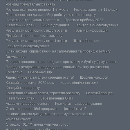
Розклад тренувальних занять
Розклад освітнього процесу 1-3 курсів
Розклад занять 8-11 класи
Положення про дистанційну роботу вчителів зі спорту
Навчально-тренувальні заняття
Правила прийому 2023
Навчальний план
Вибір підручників
Територія обслуговування
Результати моніторингу якості освіти
Публічна інформація
Річний звіт про діяльність закладу
Результати моніторингу якості освіти
Штатний розпис
Територія обслуговування
План заходів, спрямований на запобігання та протидію булінгу
(цькуванню)
Порядок подання та розгляд заяв про випадки булінгу (цькування)
Порядок реагування на доведенні випадки булінгу (цькування)
Кошторис
Обережно! Кір.
Ліцензія (повна загальна середня освіта)
Щорічні конкурси
Кращий спортсмен 2025 року
Краще відділення року
Кращий тренер року
Концепція закладу освіти, стратегія розвитку
Освітній процес
Навчальний план
Забезпечення ОПП
Академічна доброчесність
Результати самооцінювання
Освітньо-професійні програми
Циклові комісії
Циклова комісія дисциплін, які формують спеціальні
компетентності
Стандарт 017 Фізична культура і спорт
Нормативно-правове забезпечення