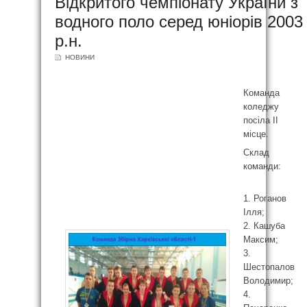
Відкритого чемпіонату України з
водного поло серед юніорів 2003
р.н.
НОВИНИ
Команда
коледжу
посіла ІІ
місце.
Склад
команди:
1. Роганов
Ілля;
2. Кашуба
Максим;
3.
Шестопалов
Володимир;
4.