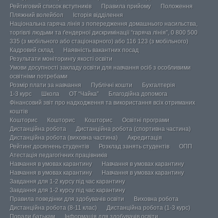
Рейтиговий список вступників
Правила прийому
Положення
Пляжний волейбол
Історія відділення
Національна гаряча лінія з попередження домашнього насильства,
торгівлі людьми та ґендерної дискримінації “гаряча лінія”, 0 800 500
335 (з мобільного або стаціонарного) або 116 123 (з мобільного)
Кадровий склад
Наявність вакантних посад
Результати моніторингу якості освіти
Умови досупності закладу освіти для навчання осіб з особливими
освітніми потребами
Розмір плати за навчання
Публічні кошти
Бухгалтерія
1-3 курс
Школа
ОТ “Чайка”
Благодійна допомога
Фінансовий звіт про надходження та використання всіх отриманих
коштів
Кошторис
Кошторис
Кошторис
Освітні програми
Дистанційна робота
Дистанційна робота (спортивна частина)
Дистанційна робота (виховна частина)
Акредитація
Рейтинг досягнень студентів
Розклад занять студентів
ОПП
Атестація педагогічних працівників
Навчання в умовах карантину
Навчання в умовах карантину
Навчання в умовах карантину
Навчання в умовах карантину
Завдання для 1-2 курсу під час карантину
Завдання для 1-2 курсу під час карантину
Правила поведінки для здобувачів освіти
Виховна робота
Дистанційна робота (8-11 клас)
Дистанційна робота (1-3 курс)
Поради батькам
Інформація для здобувачів освіти