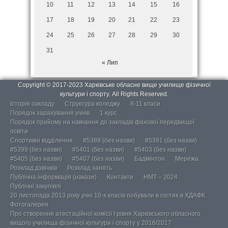
10
11
12
13
14
15
16
17
18
19
20
21
22
23
24
25
26
27
28
29
30
31
« Лип
Copyright © 2017-2023 Харківське обласне вище училище фізичної
культури і спорту. All Rights Reserved.
Історія закладу
Структура коледжу
8-11 класи
Порядок зарахування учнів
1 курс
Порядок прийому на навчання до закладів фахової передвищої
освіти
Спортивні відділення
#5389 (без назви)
#5391 (без назви)
#5399 (без назви)
#5401 (без назви)
#5403 (без назви)
#5405 (без назви)
#5407 (без назви)
Бадмінтон
Мережа
Розклад дзвінків
Розклад занять
Публічна інформація (накази)
Контакти
НМТ – 2024
Публічні закупівлі
20 листопада 2013 року учні 10-х класів побували в гостях в ХДАФК.
Фотогалерея
Про створення атестаційної комісії І рівня Харківського обласного
вищого училища фізичної культури і спорту у 2016/2017