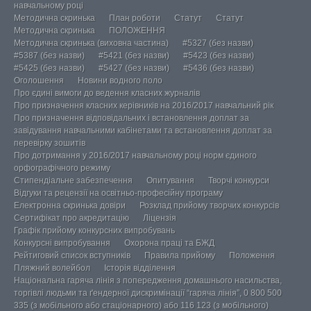
навчальному році
Методична скринька
План роботи
Статут
Статут
Методична скринька
ПОЛОЖЕННЯ
Методична скринька (виховна частина)
#5327 (без назви)
#5387 (без назви)
#5421 (без назви)
#5423 (без назви)
#5425 (без назви)
#5427 (без назви)
#5436 (без назви)
Оголошення
Новини водного поло
Про єдині вимоги до ведення класних журналів
Про призначення класних керівників на 2016/2017 навчальний рік
Про призначення відповідальних і встановлення доплат за
завідування навчальними кабінетами та встановлення доплат за
перевірку зошитів
Про дотримання у 2016/2017 навчальному році норм єдиного
орфографічного режиму
Стипендіальне забезпечення
Опитування
Творчі конкурси
Відгуки та рецензії на освітньо-професійну програму
Електронна скринька довіри
Розклад прийому творчих конкурсів
Сертифікат про акредитацію
Ліцензія
Графік прийому конкурсних випробувань
Конкурсні випробування
Охорона праці та БЖД
Рейтиговий список вступників
Правила прийому
Положення
Пляжний волейбол
Історія відділення
Національна гаряча лінія з попередження домашнього насильства,
торгівлі людьми та ґендерної дискримінації “гаряча лінія”, 0 800 500
335 (з мобільного або стаціонарного) або 116 123 (з мобільного)