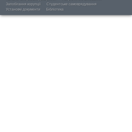
Запобігання корупції
Студентське самоврядування
Установчі документи
Бібліотека