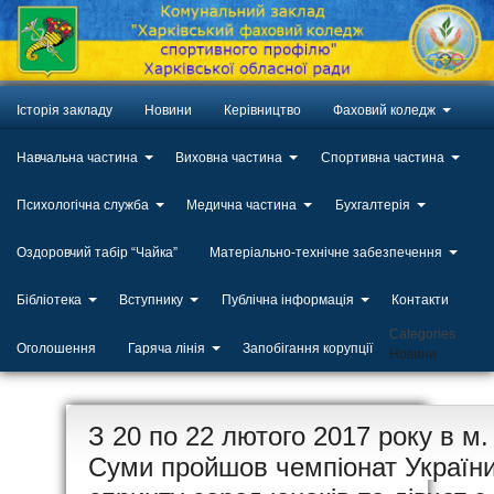
Історія закладу
Новини
Керівництво
Фаховий коледж
Навчальна частина
Виховна частина
Спортивна частина
Психологічна служба
Медична частина
Бухгалтерія
Оздоровчий табір “Чайка”
Матеріально-технічне забезпечення
Бібліотека
Вступнику
Публічна інформація
Контакти
Categories
Оголошення
Гаряча лінія
Запобігання корупції
Новини
ЛИП
З 20 по 22 лютого 2017 року в м.
20
Суми пройшов чемпіонат України