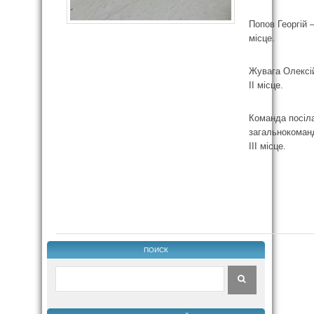
Попов Георгій –
місце.
Жувага Олексі
ІІ місце.
Команда посіл
загальнокоман
ІІІ місце.
ПОИСК