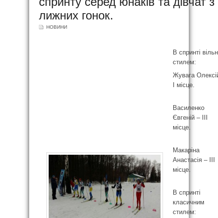
спринту серед юнаків та дівчат з
лижних гонок.
НОВИНИ
В спринті віль
стилем:
Жувага Олексі
І місце.
Василенко
Євгеній – ІІІ
місце.
Макаріна
Анастасія – ІІІ
місце.
В спринті
класичним
стилем: