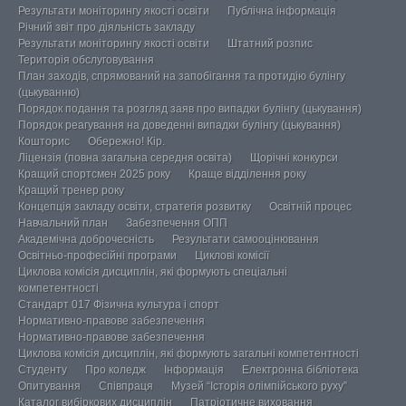
Результати моніторингу якості освіти
Публічна інформація
Річний звіт про діяльність закладу
Результати моніторингу якості освіти
Штатний розпис
Територія обслуговування
План заходів, спрямований на запобігання та протидію булінгу
(цькуванню)
Порядок подання та розгляд заяв про випадки булінгу (цькування)
Порядок реагування на доведенні випадки булінгу (цькування)
Кошторис
Обережно! Кір.
Ліцензія (повна загальна середня освіта)
Щорічні конкурси
Кращий спортсмен 2025 року
Краще відділення року
Кращий тренер року
Концепція закладу освіти, стратегія розвитку
Освітній процес
Навчальний план
Забезпечення ОПП
Академічна доброчесність
Результати самооцінювання
Освітньо-професійні програми
Циклові комісії
Циклова комісія дисциплін, які формують спеціальні
компетентності
Стандарт 017 Фізична культура і спорт
Нормативно-правове забезпечення
Нормативно-правове забезпечення
Циклова комісія дисциплін, які формують загальні компетентності
Студенту
Про коледж
Інформація
Електронна бібліотека
Опитування
Співпраця
Музей “Історія олімпійського руху”
Каталог вибіркових дисциплін
Патріотичне виховання