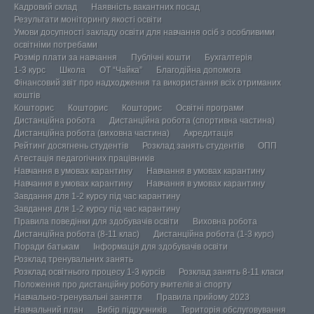
Кадровий склад
Наявність вакантних посад
Результати моніторингу якості освіти
Умови досупності закладу освіти для навчання осіб з особливими
освітніми потребами
Розмір плати за навчання
Публічні кошти
Бухгалтерія
1-3 курс
Школа
ОТ “Чайка”
Благодійна допомога
Фінансовий звіт про надходження та використання всіх отриманих
коштів
Кошторис
Кошторис
Кошторис
Освітні програми
Дистанційна робота
Дистанційна робота (спортивна частина)
Дистанційна робота (виховна частина)
Акредитація
Рейтинг досягнень студентів
Розклад занять студентів
ОПП
Атестація педагогічних працівників
Навчання в умовах карантину
Навчання в умовах карантину
Навчання в умовах карантину
Навчання в умовах карантину
Завдання для 1-2 курсу під час карантину
Завдання для 1-2 курсу під час карантину
Правила поведінки для здобувачів освіти
Виховна робота
Дистанційна робота (8-11 клас)
Дистанційна робота (1-3 курс)
Поради батькам
Інформація для здобувачів освіти
Розклад тренувальних занять
Розклад освітнього процесу 1-3 курсів
Розклад занять 8-11 класи
Положення про дистанційну роботу вчителів зі спорту
Навчально-тренувальні заняття
Правила прийому 2023
Навчальний план
Вибір підручників
Територія обслуговування