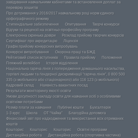
завідування навчальними кабінетами та встановлення доплат за
перевірку зошитів
Про дотримання у 2016/2017 навчальному році норм єдиного
орфографічного режиму
Стипендіальне забезпечення
Опитування
Творчі конкурси
Відгуки та рецензії на освітньо-професійну програму
Електронна скринька довіри
Розклад прийому творчих конкурсів
Сертифікат про акредитацію
Ліцензія
Графік прийому конкурсних випробувань
Конкурсні випробування
Охорона праці та БЖД
Рейтиговий список вступників
Правила прийому
Положення
Пляжний волейбол
Історія відділення
Національна гаряча лінія з попередження домашнього насильства,
торгівлі людьми та ґендерної дискримінації “гаряча лінія”, 0 800 500
335 (з мобільного або стаціонарного) або 116 123 (з мобільного)
Кадровий склад
Наявність вакантних посад
Результати моніторингу якості освіти
Умови досупності закладу освіти для навчання осіб з особливими
освітніми потребами
Розмір плати за навчання
Публічні кошти
Бухгалтерія
1-3 курс
Школа
ОТ “Чайка”
Благодійна допомога
Фінансовий звіт про надходження та використання всіх отриманих
коштів
Кошторис
Кошторис
Кошторис
Освітні програми
Дистанційна робота
Дистанційна робота (спортивна частина)