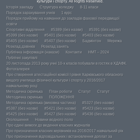
культури і спорту. All Rights Reserved.
Історія закладу
Структура коледжу
8-11 класи
Порядок зарахування учнів
1 курс
Порядок прийому на навчання до закладів фахової передвищої
освіти
Спортивні відділення
#5389 (без назви)
#5391 (без назви)
#5399 (без назви)
#5401 (без назви)
#5403 (без назви)
#5405 (без назви)
#5407 (без назви)
Бадмінтон
Мережа
Розклад дзвінків
Розклад занять
Публічна інформація (накази)
Контакти
НМТ – 2024
Публічні закупівлі
20 листопада 2013 року учні 10-х класів побували в гостях в ХДАФК.
Фотогалерея
Про створення атестаційної комісії І рівня Харківського обласного
вищого училища фізичної культури і спорту у 2016/2017
навчальному році
Методична скринька
План роботи
Статут
Статут
Методична скринька
ПОЛОЖЕННЯ
Методична скринька (виховна частина)
#5327 (без назви)
#5387 (без назви)
#5421 (без назви)
#5423 (без назви)
#5425 (без назви)
#5427 (без назви)
#5436 (без назви)
Оголошення
Новини водного поло
Про єдині вимоги до ведення класних журналів
Про призначення класних керівників на 2016/2017 навчальний рік
Про призначення відповідальних і встановлення доплат за