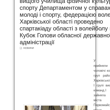
вищого училища фізичної культур
спорту Департаментом у справа
молоді і спорту, федерацією вол
Харківської області проведено
спартакіаду області з волейболу
Кубок Голови обласної державно
адміністрації
НОВИНИ
У зма
прийняли 
чоловічі ко
груп райо
Харківсько
І групі ви
команд.
зайняла
міста
Первомайсь
місце 