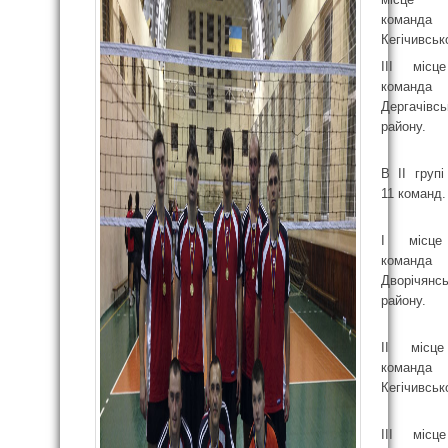
команда
Кегічивськ
ІІІ місц
команда
Дергачівсь
району.
В ІІ групі
11 команд.
І місце
команда
Дворічянсь
району.
ІІ місце
команда
Кегічивськ
ІІІ місц