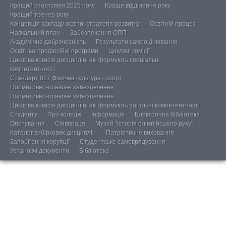
Кращий спортсмен 2025 року
Краще відділення року
Кращий тренер року
Концепція закладу освіти, стратегія розвитку
Освітній процес
Навчальний план
Забезпечення ОПП
Академічна доброчесність
Результати самооцінювання
Освітньо-професійні програми
Циклові комісії
Циклова комісія дисциплін, які формують спеціальні
компетентності
Стандарт 017 Фізична культура і спорт
Нормативно-правове забезпечення
Нормативно-правове забезпечення
Циклова комісія дисциплін, які формують загальні компетентності
Студенту
Про коледж
Інформація
Електронна бібліотека
Опитування
Співпраця
Музей “Історія олімпійського руху”
Каталог вибіркових дисциплін
Патріотичне виховання
Запобігання корупції
Студентське самоврядування
Установчі документи
Бібліотека