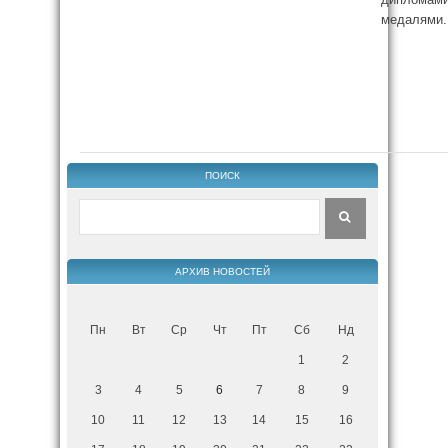
медалями.
ПОИСК
АРХИВ НОВОСТЕЙ
Пн
Вт
Ср
Чт
Пт
Сб
Нд
1
2
3
4
5
6
7
8
9
10
11
12
13
14
15
16