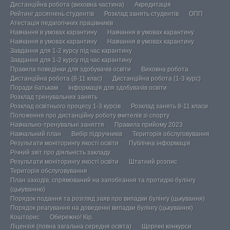
Дистанційна робота (виховна частина)
Акредитація
Рейтинг досягнень студентів
Розклад занять студентів
ОПП
Атестація педагогічних працівників
Навчання в умовах карантину
Навчання в умовах карантину
Навчання в умовах карантину
Навчання в умовах карантину
Завдання для 1-2 курсу під час карантину
Завдання для 1-2 курсу під час карантину
Правила поведінки для здобувачів освіти
Виховна робота
Дистанційна робота (8-11 клас)
Дистанційна робота (1-3 курс)
Поради батькам
Інформація для здобувачів освіти
Розклад тренувальних занять
Розклад освітнього процесу 1-3 курсів
Розклад занять 8-11 класи
Положення про дистанційну роботу вчителів зі спорту
Навчально-тренувальні заняття
Правила прийому 2023
Навчальний план
Вибір підручників
Територія обслуговування
Результати моніторингу якості освіти
Публічна інформація
Річний звіт про діяльність закладу
Результати моніторингу якості освіти
Штатний розпис
Територія обслуговування
План заходів, спрямований на запобігання та протидію булінгу
(цькуванню)
Порядок подання та розгляд заяв про випадки булінгу (цькування)
Порядок реагування на доведенні випадки булінгу (цькування)
Кошторис
Обережно! Кір.
Ліцензія (повна загальна середня освіта)
Щорічні конкурси