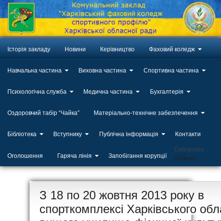
Історія закладу
Новини
Керівництво
Фаховий коледж
Навчальна частина
Виховна частина
Спортивна частина
Психологічна служба
Медична частина
Бухгалтерія
Оздоровчий табір “Чайка”
Матеріально-технічне забезпечення
Бібліотека
Вступнику
Публічна інформація
Контакти
Categories
Оголошення
Гаряча лінія
Запобігання корупції
Новини
ЛИП
З 18 по 20 жовтня 2013 року в
20
спорткомплексі Харківського обл