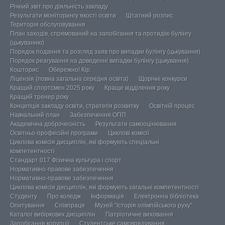
Річний звіт про діяльність закладу
Результати моніторингу якості освіти
Штатний розпис
Територія обслуговування
План заходів, спрямований на запобігання та протидію булінгу
(цькуванню)
Порядок подання та розгляд заяв про випадки булінгу (цькування)
Порядок реагування на доведенні випадки булінгу (цькування)
Кошторис
Обережно! Кір.
Ліцензія (повна загальна середня освіта)
Щорічні конкурси
Кращий спортсмен 2025 року
Краще відділення року
Кращий тренер року
Концепція закладу освіти, стратегія розвитку
Освітній процес
Навчальний план
Забезпечення ОПП
Академічна доброчесність
Результати самооцінювання
Освітньо-професійні програми
Циклові комісії
Циклова комісія дисциплін, які формують спеціальні
компетентності
Стандарт 017 Фізична культура і спорт
Нормативно-правове забезпечення
Нормативно-правове забезпечення
Циклова комісія дисциплін, які формують загальні компетентності
Студенту
Про коледж
Інформація
Електронна бібліотека
Опитування
Співпраця
Музей “Історія олімпійського руху”
Каталог вибіркових дисциплін
Патріотичне виховання
Запобігання корупції
Студентське самоврядування