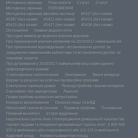
Методична скринька
План роботи
Статут
Статут
Методична скринька
ПОЛОЖЕННЯ
Методична скринька (виховна частина)
#5327 (без назви)
#5387 (без назви)
#5421 (без назви)
#5423 (без назви)
#5425 (без назви)
#5427 (без назви)
#5436 (без назви)
Оголошення
Новини водного поло
Про єдині вимоги до ведення класних журналів
Про призначення класних керівників на 2016/2017 навчальний рік
Про призначення відповідальних і встановлення доплат за
завідування навчальними кабінетами та встановлення доплат за
перевірку зошитів
Про дотримання у 2016/2017 навчальному році норм єдиного
орфографічного режиму
Стипендіальне забезпечення
Опитування
Творчі конкурси
Відгуки та рецензії на освітньо-професійну програму
Електронна скринька довіри
Розклад прийому творчих конкурсів
Сертифікат про акредитацію
Ліцензія
Графік прийому конкурсних випробувань
Конкурсні випробування
Охорона праці та БЖД
Рейтиговий список вступників
Правила прийому
Положення
Пляжний волейбол
Історія відділення
Національна гаряча лінія з попередження домашнього насильства,
торгівлі людьми та ґендерної дискримінації “гаряча лінія”, 0 800 500
335 (з мобільного або стаціонарного) або 116 123 (з мобільного)
Кадровий склад
Наявність вакантних посад