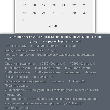
17
18
19
20
21
22
23
24
25
26
27
28
29
30
31
« Лип
Copyright © 2017-2023 Харківське обласне вище училище фізичної
культури і спорту. All Rights Reserved.
Історія закладу
Структура коледжу
8-11 класи
Порядок зарахування учнів
1 курс
Порядок прийому на навчання до закладів фахової передвищої
освіти
Спортивні відділення
#5389 (без назви)
#5391 (без назви)
#5399 (без назви)
#5401 (без назви)
#5403 (без назви)
#5405 (без назви)
#5407 (без назви)
Бадмінтон
Мережа
Розклад дзвінків
Розклад занять
Публічна інформація (накази)
Контакти
НМТ – 2024
Публічні закупівлі
20 листопада 2013 року учні 10-х класів побували в гостях в ХДАФК.
Фотогалерея
Про створення атестаційної комісії І рівня Харківського обласного
вищого училища фізичної культури і спорту у 2016/2017
навчальному році