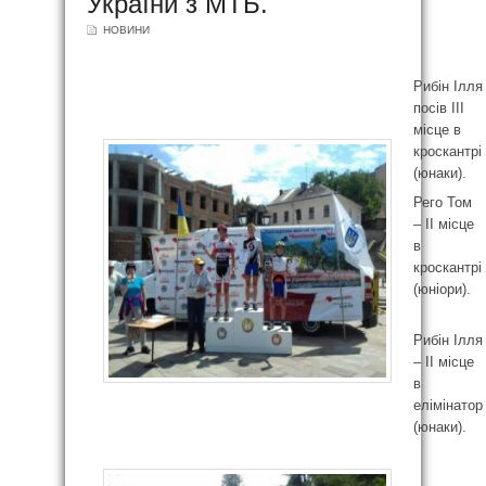
України з МТБ.
НОВИНИ
Рибін Ілля
посів ІІІ
місце в
кроскантрі
(юнаки).
Рего Том
– ІІ місце
в
кроскантрі
(юніори).
Рибін Ілля
– ІІ місце
в
елімінатор
(юнаки).