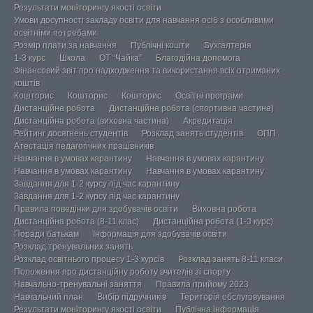
Результати моніторингу якості освіти
Умови досупності закладу освіти для навчання осіб з особливими
освітніми потребами
Розмір плати за навчання
Публічні кошти
Бухгалтерія
1-3 курс
Школа
ОТ “Чайка”
Благодійна допомога
Фінансовий звіт про надходження та використання всіх отриманих
коштів
Кошторис
Кошторис
Кошторис
Освітні програми
Дистанційна робота
Дистанційна робота (спортивна частина)
Дистанційна робота (виховна частина)
Акредитація
Рейтинг досягнень студентів
Розклад занять студентів
ОПП
Атестація педагогічних працівників
Навчання в умовах карантину
Навчання в умовах карантину
Навчання в умовах карантину
Навчання в умовах карантину
Завдання для 1-2 курсу під час карантину
Завдання для 1-2 курсу під час карантину
Правила поведінки для здобувачів освіти
Виховна робота
Дистанційна робота (8-11 клас)
Дистанційна робота (1-3 курс)
Поради батькам
Інформація для здобувачів освіти
Розклад тренувальних занять
Розклад освітнього процесу 1-3 курсів
Розклад занять 8-11 класи
Положення про дистанційну роботу вчителів зі спорту
Навчально-тренувальні заняття
Правила прийому 2023
Навчальний план
Вибір підручників
Територія обслуговування
Результати моніторингу якості освіти
Публічна інформація