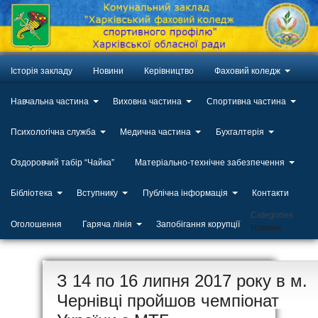
Історія закладу
Новини
Керівництво
Фаховий коледж
Навчальна частина
Виховна частина
Спортивна частина
Психологічна служба
Медична частина
Бухгалтерія
Оздоровчий табір “Чайка”
Матеріально-технічне забезпечення
Бібліотека
Вступнику
Публічна інформація
Контакти
Categories
Оголошення
Гаряча лінія
Запобігання корупції
Новини
ЛИП
З 14 по 16 липня 2017 року в м.
20
Чернівці пройшов чемпіонат