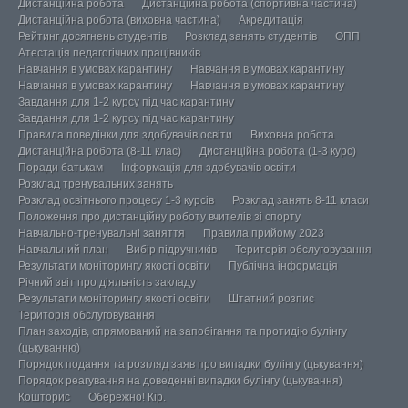
Дистанційна робота
Дистанційна робота (спортивна частина)
Дистанційна робота (виховна частина)
Акредитація
Рейтинг досягнень студентів
Розклад занять студентів
ОПП
Атестація педагогічних працівників
Навчання в умовах карантину
Навчання в умовах карантину
Навчання в умовах карантину
Навчання в умовах карантину
Завдання для 1-2 курсу під час карантину
Завдання для 1-2 курсу під час карантину
Правила поведінки для здобувачів освіти
Виховна робота
Дистанційна робота (8-11 клас)
Дистанційна робота (1-3 курс)
Поради батькам
Інформація для здобувачів освіти
Розклад тренувальних занять
Розклад освітнього процесу 1-3 курсів
Розклад занять 8-11 класи
Положення про дистанційну роботу вчителів зі спорту
Навчально-тренувальні заняття
Правила прийому 2023
Навчальний план
Вибір підручників
Територія обслуговування
Результати моніторингу якості освіти
Публічна інформація
Річний звіт про діяльність закладу
Результати моніторингу якості освіти
Штатний розпис
Територія обслуговування
План заходів, спрямований на запобігання та протидію булінгу
(цькуванню)
Порядок подання та розгляд заяв про випадки булінгу (цькування)
Порядок реагування на доведенні випадки булінгу (цькування)
Кошторис
Обережно! Кір.