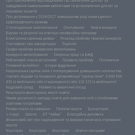
Про призначення відповідальних і встановлення доплат за
завідування навчальними кабінетами та встановлення доплат за
перевірку зошитів
Про дотримання у 2016/2017 навчальному році норм єдиного
орфографічного режиму
Стипендіальне забезпечення
Опитування
Творчі конкурси
Відгуки та рецензії на освітньо-професійну програму
Електронна скринька довіри
Розклад прийому творчих конкурсів
Сертифікат про акредитацію
Ліцензія
Графік прийому конкурсних випробувань
Конкурсні випробування
Охорона праці та БЖД
Рейтиговий список вступників
Правила прийому
Положення
Пляжний волейбол
Історія відділення
Національна гаряча лінія з попередження домашнього насильства,
торгівлі людьми та ґендерної дискримінації “гаряча лінія”, 0 800 500
335 (з мобільного або стаціонарного) або 116 123 (з мобільного)
Кадровий склад
Наявність вакантних посад
Результати моніторингу якості освіти
Умови досупності закладу освіти для навчання осіб з особливими
освітніми потребами
Розмір плати за навчання
Публічні кошти
Бухгалтерія
1-3 курс
Школа
ОТ “Чайка”
Благодійна допомога
Фінансовий звіт про надходження та використання всіх отриманих
коштів
Кошторис
Кошторис
Кошторис
Освітні програми