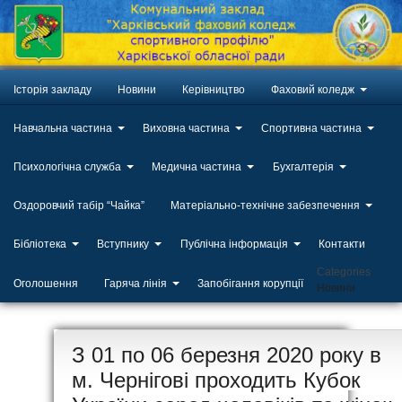
Історія закладу
Новини
Керівництво
Фаховий коледж
Навчальна частина
Виховна частина
Спортивна частина
Психологічна служба
Медична частина
Бухгалтерія
Оздоровчий табір “Чайка”
Матеріально-технічне забезпечення
Бібліотека
Вступнику
Публічна інформація
Контакти
Categories
Оголошення
Гаряча лінія
Запобігання корупції
Новини
ЛИП
З 01 по 06 березня 2020 року в
20
м. Чернігові проходить Кубок