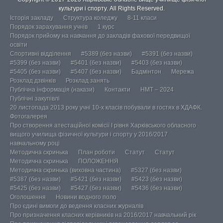
культури і спорту. All Rights Reserved.
Історія закладу
Структура коледжу
8-11 класи
Порядок зарахування учнів
1 курс
Порядок прийому на навчання до закладів фахової передвищої
освіти
Спортивні відділення
#5389 (без назви)
#5391 (без назви)
#5399 (без назви)
#5401 (без назви)
#5403 (без назви)
#5405 (без назви)
#5407 (без назви)
Бадмінтон
Мережа
Розклад дзвінків
Розклад занять
Публічна інформація (накази)
Контакти
НМТ – 2024
Публічні закупівлі
20 листопада 2013 року учні 10-х класів побували в гостях в ХДАФК.
Фотогалерея
Про створення атестаційної комісії І рівня Харківського обласного
вищого училища фізичної культури і спорту у 2016/2017
навчальному році
Методична скринька
План роботи
Статут
Статут
Методична скринька
ПОЛОЖЕННЯ
Методична скринька (виховна частина)
#5327 (без назви)
#5387 (без назви)
#5421 (без назви)
#5423 (без назви)
#5425 (без назви)
#5427 (без назви)
#5436 (без назви)
Оголошення
Новини водного поло
Про єдині вимоги до ведення класних журналів
Про призначення класних керівників на 2016/2017 навчальний рік