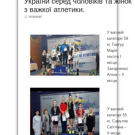
України серед чоловіків та жінок
з важкої атлетики.
НОВИНИ
У ваговій
категорії 59
кг, Гангур
Марія
посіла І
місце,
Захарченко
Аліна – ІІ
місце.
У ваговій
категорі 55
кг, Самуляк
Світлана –
ІІ місце.