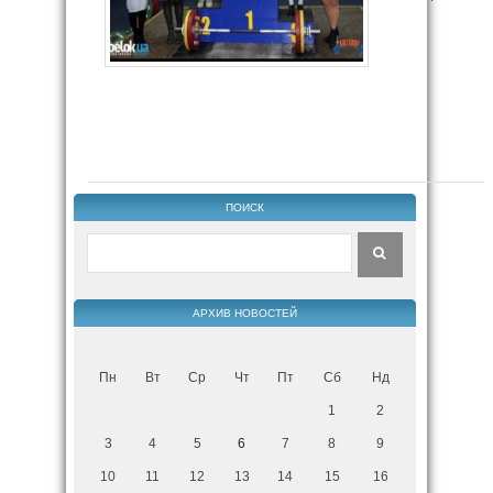
ПОИСК
АРХИВ НОВОСТЕЙ
Пн
Вт
Ср
Чт
Пт
Сб
Нд
1
2
3
4
5
6
7
8
9
10
11
12
13
14
15
16