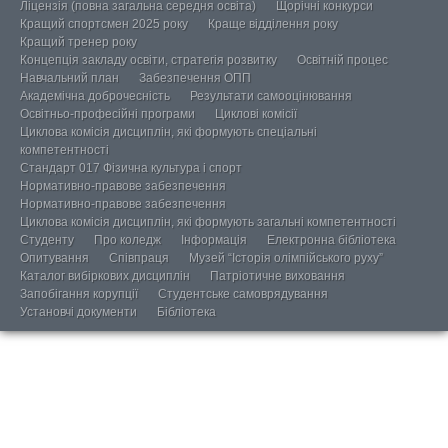
Ліцензія (повна загальна середня освіта)
Щорічні конкурси
Кращий спортсмен 2025 року
Краще відділення року
Кращий тренер року
Концепція закладу освіти, стратегія розвитку
Освітній процес
Навчальний план
Забезпечення ОПП
Академічна доброчесність
Результати самооцінювання
Освітньо-професійні програми
Циклові комісії
Циклова комісія дисциплін, які формують спеціальні
компетентності
Стандарт 017 Фізична культура і спорт
Нормативно-правове забезпечення
Нормативно-правове забезпечення
Циклова комісія дисциплін, які формують загальні компетентності
Студенту
Про коледж
Інформація
Електронна бібліотека
Опитування
Співпраця
Музей “Історія олімпійського руху”
Каталог вибіркових дисциплін
Патріотичне виховання
Запобігання корупції
Студентське самоврядування
Установчі документи
Бібліотека