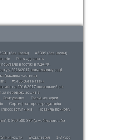
5391 (без назви)
#5399 (без назви)
вінків
Розклад занять
в побували в гостях в ХДАФК.
порту у 2016/2017 навчальному році
ка (виховна частина)
ви)
#5436 (без назви)
вників на 2016/2017 навчальний рік
 за перевірку зошитів
Опитування
Творчі конкурси
ів
Сертифікат про акредитацію
 список вступників
Правила прийому
ія”, 0 800 500 335 (з мобільного або
блічні кошти
Бухгалтерія
1-3 курс