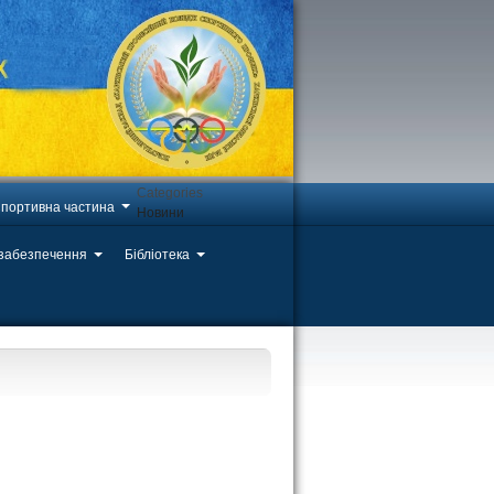
Categories
портивна частина
Новини
 забезпечення
Бібліотека