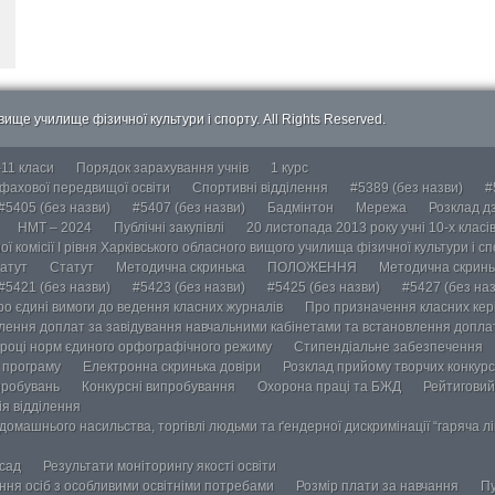
ище училище фізичної культури і спорту. All Rights Reserved.
-11 класи
Порядок зарахування учнів
1 курс
 фахової передвищої освіти
Спортивні відділення
#5389 (без назви)
#
#5405 (без назви)
#5407 (без назви)
Бадмінтон
Мережа
Розклад дз
НМТ – 2024
Публічні закупівлі
20 листопада 2013 року учні 10-х класі
ї комісії І рівня Харківського обласного вищого училища фізичної культури і с
атут
Статут
Методична скринька
ПОЛОЖЕННЯ
Методична скринь
#5421 (без назви)
#5423 (без назви)
#5425 (без назви)
#5427 (без наз
ро єдині вимоги до ведення класних журналів
Про призначення класних кері
лення доплат за завідування навчальними кабінетами та встановлення доплат
році норм єдиного орфографічного режиму
Стипендіальне забезпечення
у програму
Електронна скринька довіри
Розклад прийому творчих конкурс
пробувань
Конкурсні випробування
Охорона праці та БЖД
Рейтиговий
ія відділення
омашнього насильства, торгівлі людьми та ґендерної дискримінації “гаряча лін
осад
Результати моніторингу якості освіти
ання осіб з особливими освітніми потребами
Розмір плати за навчання
Пу