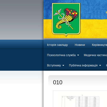
Історія закладу
Новини
Керівницт
Психологічна служба
Медична частин
Вступнику
Публічна інформація
010