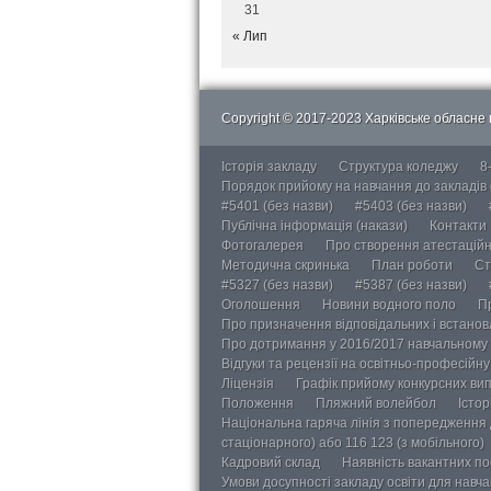
31
« Лип
Copyright © 2017-2023 Харківське обласне в
Історія закладу
Структура коледжу
8
Порядок прийому на навчання до закладів
#5401 (без назви)
#5403 (без назви)
Публічна інформація (накази)
Контакти
Фотогалерея
Про створення атестаційно
Методична скринька
План роботи
Ст
#5327 (без назви)
#5387 (без назви)
Оголошення
Новини водного поло
П
Про призначення відповідальних і встанов
Про дотримання у 2016/2017 навчальному 
Відгуки та рецензії на освітньо-професійн
Ліцензія
Графік прийому конкурсних ви
Положення
Пляжний волейбол
Істор
Національна гаряча лінія з попередження д
стаціонарного) або 116 123 (з мобільного)
Кадровий склад
Наявність вакантних п
Умови досупності закладу освіти для навч