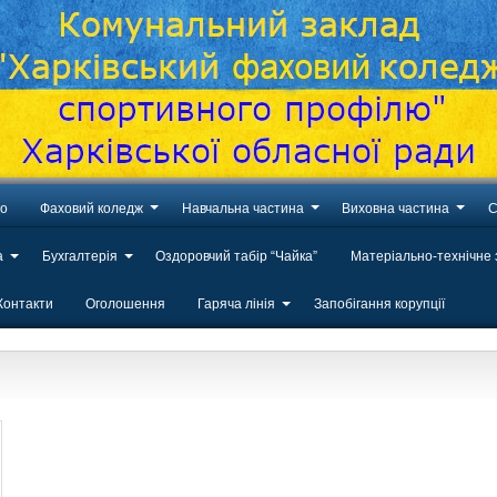
во
Фаховий коледж
Навчальна частина
Виховна частина
С
а
Бухгалтерія
Оздоровчий табір “Чайка”
Матеріально-технічне
Контакти
Оголошення
Гаряча лінія
Запобігання корупції