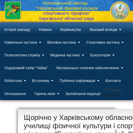
Історія закладу
Новини
Керівництво
Фаховий коледж
Навчальна частина
Виховна частина
Спортивна частина
Психологічна служба
Медична частина
Бухгалтерія
Оздоровчий табір “Чайка”
Матеріально-технічне забезпечення
Бібліотека
Вступнику
Публічна інформація
Контакти
Categories
Оголошення
Гаряча лінія
Запобігання корупції
Новини
ЛИП
Щорічно у Харківському обласн
20
училищі фізичної культури і спо