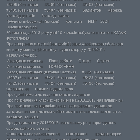
#5399 (без назви)
#5401 (без назви)
#5403 (без назви)
#5405 (без назви)
#5407 (без назви)
Бадмінтон
Мережа
Розклад дзвінків
Розклад занять
Публічна інформація (накази)
Контакти
НМТ – 2024
Публічні закупівлі
20 листопада 2013 року учні 10-х класів побували в гостях в ХДАФК.
Фотогалерея
Про створення атестаційної комісії І рівня Харківського обласного
вищого училища фізичної культури і спорту у 2016/2017
навчальному році
Методична скринька
План роботи
Статут
Статут
Методична скринька
ПОЛОЖЕННЯ
Методична скринька (виховна частина)
#5327 (без назви)
#5387 (без назви)
#5421 (без назви)
#5423 (без назви)
#5425 (без назви)
#5427 (без назви)
#5436 (без назви)
Оголошення
Новини водного поло
Про єдині вимоги до ведення класних журналів
Про призначення класних керівників на 2016/2017 навчальний рік
Про призначення відповідальних і встановлення доплат за
завідування навчальними кабінетами та встановлення доплат за
перевірку зошитів
Про дотримання у 2016/2017 навчальному році норм єдиного
орфографічного режиму
Стипендіальне забезпечення
Опитування
Творчі конкурси
Відгуки та рецензії на освітньо-професійну програму