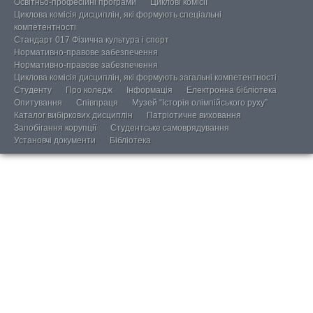
Освітньо-професійні програми
Циклові комісії
Циклова комісія дисциплін, які формують спеціальні
компетентності
Стандарт 017 Фізична культура і спорт
Нормативно-правове забезпечення
Нормативно-правове забезпечення
Циклова комісія дисциплін, які формують загальні компетентності
Студенту
Про коледж
Інформація
Електронна бібліотека
Опитування
Співпраця
Музей “Історія олімпійського руху”
Каталог вибіркових дисциплін
Патріотичне виховання
Запобігання корупції
Студентське самоврядування
Установчі документи
Бібліотека