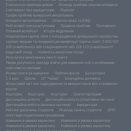
Електронна скринька довіри
Розклад прийому творчих конкурсів
Сертифікат про акредитацію
Ліцензія
Графік прийому конкурсних випробувань
Конкурсні випробування
Охорона праці та БЖД
Рейтиговий список вступників
Правила прийому
Положення
Пляжний волейбол
Історія відділення
Національна гаряча лінія з попередження домашнього насильства,
торгівлі людьми та ґендерної дискримінації “гаряча лінія”, 0 800 500
335 (з мобільного або стаціонарного) або 116 123 (з мобільного)
Кадровий склад
Наявність вакантних посад
Результати моніторингу якості освіти
Умови досупності закладу освіти для навчання осіб з особливими
освітніми потребами
Розмір плати за навчання
Публічні кошти
Бухгалтерія
1-3 курс
Школа
ОТ “Чайка”
Благодійна допомога
Фінансовий звіт про надходження та використання всіх отриманих
коштів
Кошторис
Кошторис
Кошторис
Освітні програми
Дистанційна робота
Дистанційна робота (спортивна частина)
Дистанційна робота (виховна частина)
Акредитація
Рейтинг досягнень студентів
Розклад занять студентів
ОПП
Атестація педагогічних працівників
Навчання в умовах карантину
Навчання в умовах карантину
Навчання в умовах карантину
Навчання в умовах карантину