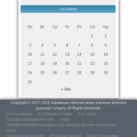
CALENDAR
Пн
Вт
Ср
Чт
Пт
Сб
Нд
1
2
3
4
5
6
7
8
9
10
11
12
13
14
15
16
17
18
19
20
21
22
23
24
25
26
27
28
29
30
31
« Лип
Copyright © 2017-2023 Харківське обласне вище училище фізичної
культури і спорту. All Rights Reserved.
Історія закладу
Структура коледжу
8-11 класи
Порядок зарахування учнів
1 курс
Порядок прийому на навчання до закладів фахової передвищої
освіти
Спортивні відділення
#5389 (без назви)
#5391 (без назви)