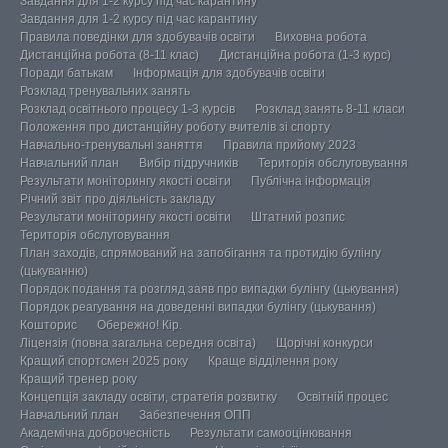
Завдання для 1-2 курсу під час карантину
Завдання для 1-2 курсу під час карантину
Правила поведінки для здобувачів освіти
Виховна робота
Дистанційна робота (8-11 клас)
Дистанційна робота (1-3 курс)
Поради батькам
Інформація для здобувачів освіти
Розклад тренувальних занять
Розклад освітнього процесу 1-3 курсів
Розклад занять 8-11 класи
Положення про дистанційну роботу вчителів зі спорту
Навчально-тренувальні заняття
Правила прийому 2023
Навчальний план
Вибір підручників
Територія обслуговування
Результати моніторингу якості освіти
Публічна інформація
Річний звіт про діяльність закладу
Результати моніторингу якості освіти
Штатний розпис
Територія обслуговування
План заходів, спрямований на запобігання та протидію булінгу
(цькуванню)
Порядок подання та розгляд заяв про випадки булінгу (цькування)
Порядок реагування на доведенні випадки булінгу (цькування)
Кошторис
Обережно! Кір.
Ліцензія (повна загальна середня освіта)
Щорічні конкурси
Кращий спортсмен 2025 року
Краще відділення року
Кращий тренер року
Концепція закладу освіти, стратегія розвитку
Освітній процес
Навчальний план
Забезпечення ОПП
Академічна доброчесність
Результати самооцінювання