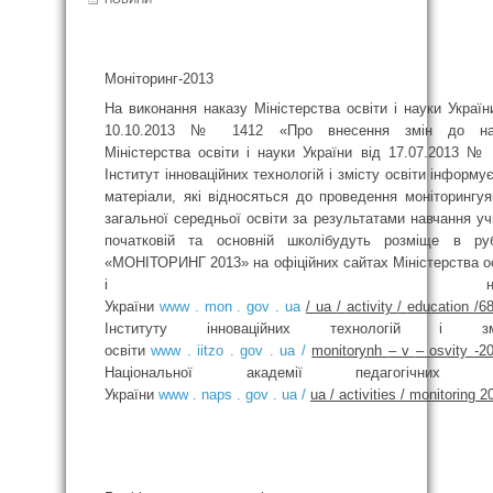
Моніторинг-2013
На виконання наказу Міністерства освіти і науки Україн
10.10.2013 № 1412 «Про внесення змін до на
Міністерства освіти і науки України від 17.07.2013 №
Інститут інноваційних технологій і змісту освіти інформу
матеріали, які відносяться до проведення моніторингуя
загальної середньої освіти за результатами навчання уч
початковій та основній школібудуть розміще в руб
«МОНІТОРИНГ 2013» на офіційних сайтах Міністерства о
і наук
України
www . mon . gov . ua
/
ua
/
activity
/
education
/6
Інституту інноваційних технологій і зм
освіти
www . iitzo . gov . ua /
monitorynh
–
v
–
osvity
-2
Національної академії педагогічних н
України
www . naps . gov . ua /
ua
/
activities
/
monitoring
2