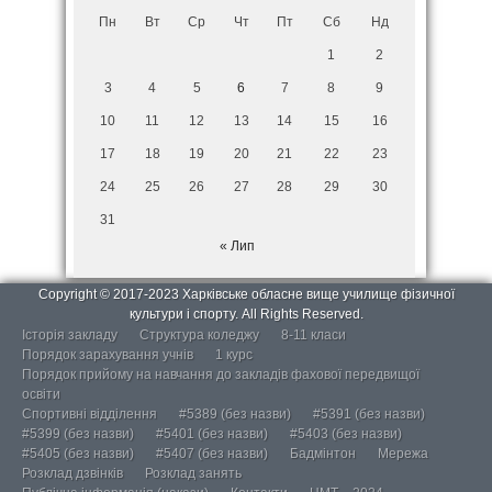
Пн
Вт
Ср
Чт
Пт
Сб
Нд
1
2
3
4
5
6
7
8
9
10
11
12
13
14
15
16
17
18
19
20
21
22
23
24
25
26
27
28
29
30
31
« Лип
Copyright © 2017-2023 Харківське обласне вище училище фізичної
культури і спорту. All Rights Reserved.
Історія закладу
Структура коледжу
8-11 класи
Порядок зарахування учнів
1 курс
Порядок прийому на навчання до закладів фахової передвищої
освіти
Спортивні відділення
#5389 (без назви)
#5391 (без назви)
#5399 (без назви)
#5401 (без назви)
#5403 (без назви)
#5405 (без назви)
#5407 (без назви)
Бадмінтон
Мережа
Розклад дзвінків
Розклад занять