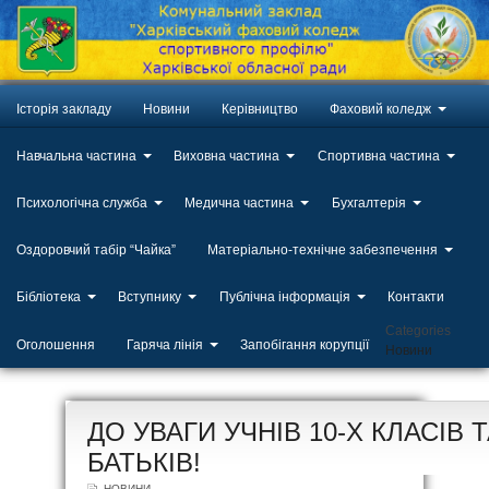
Історія закладу
Новини
Керівництво
Фаховий коледж
Навчальна частина
Виховна частина
Спортивна частина
Психологічна служба
Медична частина
Бухгалтерія
Оздоровчий табір “Чайка”
Матеріально-технічне забезпечення
Бібліотека
Вступнику
Публічна інформація
Контакти
Categories
Оголошення
Гаряча лінія
Запобігання корупції
Новини
ЛИП
ДО УВАГИ УЧНІВ 10-Х КЛАСІВ Т
20
БАТЬКІВ!
НОВИНИ