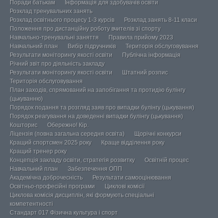
Поради батькам
Інформація для здобувачів освіти
Розклад тренувальних занять
Розклад освітнього процесу 1-3 курсів
Розклад занять 8-11 класи
Положення про дистанційну роботу вчителів зі спорту
Навчально-тренувальні заняття
Правила прийому 2023
Навчальний план
Вибір підручників
Територія обслуговування
Результати моніторингу якості освіти
Публічна інформація
Річний звіт про діяльність закладу
Результати моніторингу якості освіти
Штатний розпис
Територія обслуговування
План заходів, спрямований на запобігання та протидію булінгу
(цькуванню)
Порядок подання та розгляд заяв про випадки булінгу (цькування)
Порядок реагування на доведенні випадки булінгу (цькування)
Кошторис
Обережно! Кір.
Ліцензія (повна загальна середня освіта)
Щорічні конкурси
Кращий спортсмен 2025 року
Краще відділення року
Кращий тренер року
Концепція закладу освіти, стратегія розвитку
Освітній процес
Навчальний план
Забезпечення ОПП
Академічна доброчесність
Результати самооцінювання
Освітньо-професійні програми
Циклові комісії
Циклова комісія дисциплін, які формують спеціальні
компетентності
Стандарт 017 Фізична культура і спорт