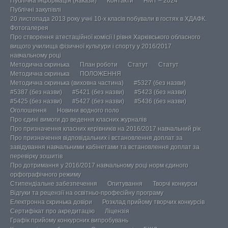
Публічна інформація (накази)
Контакти
НМТ – 2024
Публічні закупівлі
20 листопада 2013 року учні 10-х класів побували в гостях в ХДАФК.
Фотогалерея
Про створення атестаційної комісії І рівня Харківського обласного
вищого училища фізичної культури і спорту у 2016/2017
навчальному році
Методична скринька
План роботи
Статут
Статут
Методична скринька
ПОЛОЖЕННЯ
Методична скринька (виховна частина)
#5327 (без назви)
#5387 (без назви)
#5421 (без назви)
#5423 (без назви)
#5425 (без назви)
#5427 (без назви)
#5436 (без назви)
Оголошення
Новини водного поло
Про єдині вимоги до ведення класних журналів
Про призначення класних керівників на 2016/2017 навчальний рік
Про призначення відповідальних і встановлення доплат за
завідування навчальними кабінетами та встановлення доплат за
перевірку зошитів
Про дотримання у 2016/2017 навчальному році норм єдиного
орфографічного режиму
Стипендіальне забезпечення
Опитування
Творчі конкурси
Відгуки та рецензії на освітньо-професійну програму
Електронна скринька довіри
Розклад прийому творчих конкурсів
Сертифікат про акредитацію
Ліцензія
Графік прийому конкурсних випробувань