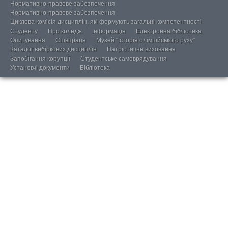
Нормативно-правове забезпечення
Нормативно-правове забезпечення
Циклова комісія дисциплін, які формують загальні компетентності
Студенту
Про коледж
Інформація
Електронна бібліотека
Опитування
Співпраця
Музей “Історія олімпійського руху”
Каталог вибіркових дисциплін
Патріотичне виховання
Запобігання корупції
Студентське самоврядування
Установчі документи
Бібліотека