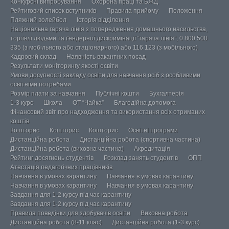
Конкурсні випробування
Охорона праці та БЖД
Рейтиговий список вступників
Правила прийому
Положення
Пляжний волейбол
Історія відділення
Національна гаряча лінія з попередження домашнього насильства,
торгівлі людьми та ґендерної дискримінації “гаряча лінія”, 0 800 500
335 (з мобільного або стаціонарного) або 116 123 (з мобільного)
Кадровий склад
Наявність вакантних посад
Результати моніторингу якості освіти
Умови досупності закладу освіти для навчання осіб з особливими
освітніми потребами
Розмір плати за навчання
Публічні кошти
Бухгалтерія
1-3 курс
Школа
ОТ “Чайка”
Благодійна допомога
Фінансовий звіт про надходження та використання всіх отриманих
коштів
Кошторис
Кошторис
Кошторис
Освітні програми
Дистанційна робота
Дистанційна робота (спортивна частина)
Дистанційна робота (виховна частина)
Акредитація
Рейтинг досягнень студентів
Розклад занять студентів
ОПП
Атестація педагогічних працівників
Навчання в умовах карантину
Навчання в умовах карантину
Навчання в умовах карантину
Навчання в умовах карантину
Завдання для 1-2 курсу під час карантину
Завдання для 1-2 курсу під час карантину
Правила поведінки для здобувачів освіти
Виховна робота
Дистанційна робота (8-11 клас)
Дистанційна робота (1-3 курс)