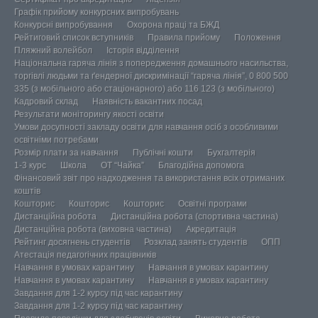
Графік прийому конкурсних випробувань
Конкурсні випробування
Охорона праці та БЖД
Рейтиговий список вступників
Правила прийому
Положення
Пляжний волейбол
Історія відділення
Національна гаряча лінія з попередження домашнього насильства,
торгівлі людьми та ґендерної дискримінації “гаряча лінія”, 0 800 500
335 (з мобільного або стаціонарного) або 116 123 (з мобільного)
Кадровий склад
Наявність вакантних посад
Результати моніторингу якості освіти
Умови досупності закладу освіти для навчання осіб з особливими
освітніми потребами
Розмір плати за навчання
Публічні кошти
Бухгалтерія
1-3 курс
Школа
ОТ “Чайка”
Благодійна допомога
Фінансовий звіт про надходження та використання всіх отриманих
коштів
Кошторис
Кошторис
Кошторис
Освітні програми
Дистанційна робота
Дистанційна робота (спортивна частина)
Дистанційна робота (виховна частина)
Акредитація
Рейтинг досягнень студентів
Розклад занять студентів
ОПП
Атестація педагогічних працівників
Навчання в умовах карантину
Навчання в умовах карантину
Навчання в умовах карантину
Навчання в умовах карантину
Завдання для 1-2 курсу під час карантину
Завдання для 1-2 курсу під час карантину