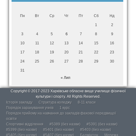
Пн
Вт
Ср
Чт
Пт
Сб
Нд
1
2
3
4
5
6
7
8
9
10
11
12
13
14
15
16
17
18
19
20
21
22
23
24
25
26
27
28
29
30
31
« Лип
Copyright © 2017-2023 Харківське обласне вище училище фізичної
культури і спорту. All Rights Reserved.
Історія закладу
Структура коледжу
8-11 класи
Порядок зарахування учнів
1 курс
Порядок прийому на навчання до закладів фахової передвищої
освіти
Спортивні відділення
#5389 (без назви)
#5391 (без назви)
#5399 (без назви)
#5401 (без назви)
#5403 (без назви)
#5405 (без назви)
#5407 (без назви)
Бадмінтон
Мережа