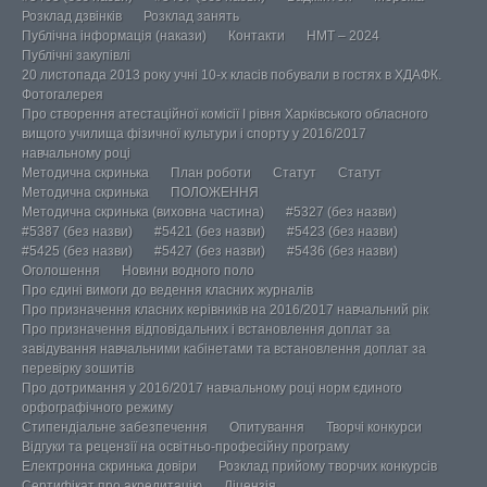
Розклад дзвінків
Розклад занять
Публічна інформація (накази)
Контакти
НМТ – 2024
Публічні закупівлі
20 листопада 2013 року учні 10-х класів побували в гостях в ХДАФК.
Фотогалерея
Про створення атестаційної комісії І рівня Харківського обласного
вищого училища фізичної культури і спорту у 2016/2017
навчальному році
Методична скринька
План роботи
Статут
Статут
Методична скринька
ПОЛОЖЕННЯ
Методична скринька (виховна частина)
#5327 (без назви)
#5387 (без назви)
#5421 (без назви)
#5423 (без назви)
#5425 (без назви)
#5427 (без назви)
#5436 (без назви)
Оголошення
Новини водного поло
Про єдині вимоги до ведення класних журналів
Про призначення класних керівників на 2016/2017 навчальний рік
Про призначення відповідальних і встановлення доплат за
завідування навчальними кабінетами та встановлення доплат за
перевірку зошитів
Про дотримання у 2016/2017 навчальному році норм єдиного
орфографічного режиму
Стипендіальне забезпечення
Опитування
Творчі конкурси
Відгуки та рецензії на освітньо-професійну програму
Електронна скринька довіри
Розклад прийому творчих конкурсів
Сертифікат про акредитацію
Ліцензія