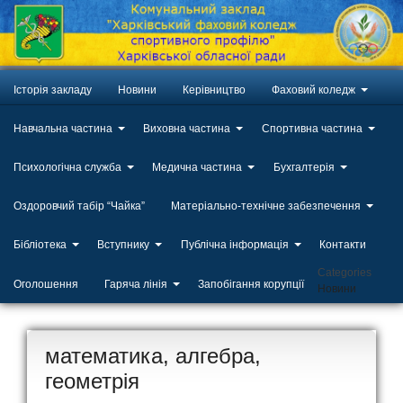
Історія закладу
Новини
Керівництво
Фаховий коледж
Навчальна частина
Виховна частина
Спортивна частина
Психологічна служба
Медична частина
Бухгалтерія
Оздоровчий табір “Чайка”
Матеріально-технічне забезпечення
Бібліотека
Вступнику
Публічна інформація
Контакти
Categories
Оголошення
Гаряча лінія
Запобігання корупції
Новини
математика, алгебра,
геометрія