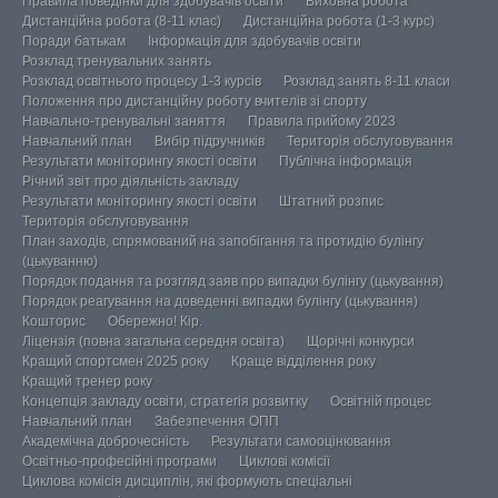
Правила поведінки для здобувачів освіти
Виховна робота
Дистанційна робота (8-11 клас)
Дистанційна робота (1-3 курс)
Поради батькам
Інформація для здобувачів освіти
Розклад тренувальних занять
Розклад освітнього процесу 1-3 курсів
Розклад занять 8-11 класи
Положення про дистанційну роботу вчителів зі спорту
Навчально-тренувальні заняття
Правила прийому 2023
Навчальний план
Вибір підручників
Територія обслуговування
Результати моніторингу якості освіти
Публічна інформація
Річний звіт про діяльність закладу
Результати моніторингу якості освіти
Штатний розпис
Територія обслуговування
План заходів, спрямований на запобігання та протидію булінгу
(цькуванню)
Порядок подання та розгляд заяв про випадки булінгу (цькування)
Порядок реагування на доведенні випадки булінгу (цькування)
Кошторис
Обережно! Кір.
Ліцензія (повна загальна середня освіта)
Щорічні конкурси
Кращий спортсмен 2025 року
Краще відділення року
Кращий тренер року
Концепція закладу освіти, стратегія розвитку
Освітній процес
Навчальний план
Забезпечення ОПП
Академічна доброчесність
Результати самооцінювання
Освітньо-професійні програми
Циклові комісії
Циклова комісія дисциплін, які формують спеціальні