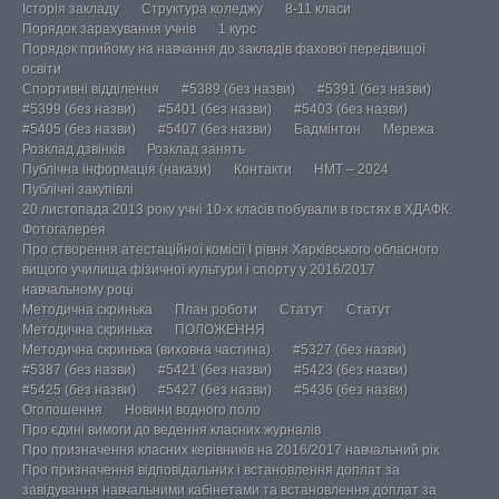
Історія закладу
Структура коледжу
8-11 класи
Порядок зарахування учнів
1 курс
Порядок прийому на навчання до закладів фахової передвищої
освіти
Спортивні відділення
#5389 (без назви)
#5391 (без назви)
#5399 (без назви)
#5401 (без назви)
#5403 (без назви)
#5405 (без назви)
#5407 (без назви)
Бадмінтон
Мережа
Розклад дзвінків
Розклад занять
Публічна інформація (накази)
Контакти
НМТ – 2024
Публічні закупівлі
20 листопада 2013 року учні 10-х класів побували в гостях в ХДАФК.
Фотогалерея
Про створення атестаційної комісії І рівня Харківського обласного
вищого училища фізичної культури і спорту у 2016/2017
навчальному році
Методична скринька
План роботи
Статут
Статут
Методична скринька
ПОЛОЖЕННЯ
Методична скринька (виховна частина)
#5327 (без назви)
#5387 (без назви)
#5421 (без назви)
#5423 (без назви)
#5425 (без назви)
#5427 (без назви)
#5436 (без назви)
Оголошення
Новини водного поло
Про єдині вимоги до ведення класних журналів
Про призначення класних керівників на 2016/2017 навчальний рік
Про призначення відповідальних і встановлення доплат за
завідування навчальними кабінетами та встановлення доплат за