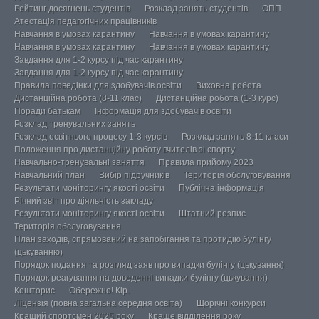
Рейтинг досягнень студентів
Розклад занять студентів
ОПП
Атестація педагогічних працівників
Навчання в умовах карантину
Навчання в умовах карантину
Навчання в умовах карантину
Навчання в умовах карантину
Завдання для 1-2 курсу під час карантину
Завдання для 1-2 курсу під час карантину
Правила поведінки для здобувачів освіти
Виховна робота
Дистанційна робота (8-11 клас)
Дистанційна робота (1-3 курс)
Поради батькам
Інформація для здобувачів освіти
Розклад тренувальних занять
Розклад освітнього процесу 1-3 курсів
Розклад занять 8-11 класи
Положення про дистанційну роботу вчителів зі спорту
Навчально-тренувальні заняття
Правила прийому 2023
Навчальний план
Вибір підручників
Територія обслуговування
Результати моніторингу якості освіти
Публічна інформація
Річний звіт про діяльність закладу
Результати моніторингу якості освіти
Штатний розпис
Територія обслуговування
План заходів, спрямований на запобігання та протидію булінгу
(цькуванню)
Порядок подання та розгляд заяв про випадки булінгу (цькування)
Порядок реагування на доведенні випадки булінгу (цькування)
Кошторис
Обережно! Кір.
Ліцензія (повна загальна середня освіта)
Щорічні конкурси
Кращий спортсмен 2025 року
Краще відділення року