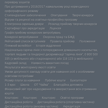
перевірку зошитів
Про дотримання у 2016/2017 навчальному році норм єдиного
орфографічного режиму
Стипендіальне забезпечення
Опитування
Творчі конкурси
Відгуки та рецензії на освітньо-професійну програму
Електронна скринька довіри
Розклад прийому творчих конкурсів
Сертифікат про акредитацію
Ліцензія
Графік прийому конкурсних випробувань
Конкурсні випробування
Охорона праці та БЖД
Рейтиговий список вступників
Правила прийому
Положення
Пляжний волейбол
Історія відділення
Національна гаряча лінія з попередження домашнього насильства,
торгівлі людьми та ґендерної дискримінації “гаряча лінія”, 0 800 500
335 (з мобільного або стаціонарного) або 116 123 (з мобільного)
Кадровий склад
Наявність вакантних посад
Результати моніторингу якості освіти
Умови досупності закладу освіти для навчання осіб з особливими
освітніми потребами
Розмір плати за навчання
Публічні кошти
Бухгалтерія
1-3 курс
Школа
ОТ “Чайка”
Благодійна допомога
Фінансовий звіт про надходження та використання всіх отриманих
коштів
Кошторис
Кошторис
Кошторис
Освітні програми
Дистанційна робота
Дистанційна робота (спортивна частина)
Дистанційна робота (виховна частина)
Акредитація