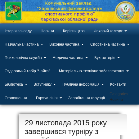
Історія закладу
Новини
Керівництво
Фаховий коледж
Навчальна частина
Виховна частина
Спортивна частина
Психологічна служба
Медична частина
Бухгалтерія
Оздоровчий табір “Чайка”
Матеріально-технічне забезпечення
Бібліотека
Вступнику
Публічна інформація
Контакти
Categories
Оголошення
Гаряча лінія
Запобігання корупції
Новини
ЛИП
29 листопада 2015 року
20
завершився турніру з