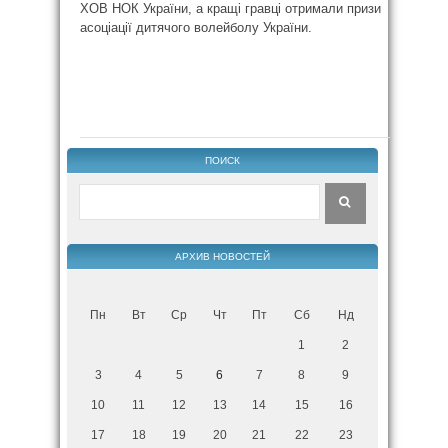
ХОВ НОК України, а кращі гравці отримали призи
асоціації дитячого волейболу України.
ПОИСК
АРХИВ НОВОСТЕЙ
Пн
Вт
Ср
Чт
Пт
Сб
Нд
1
2
3
4
5
6
7
8
9
10
11
12
13
14
15
16
17
18
19
20
21
22
23