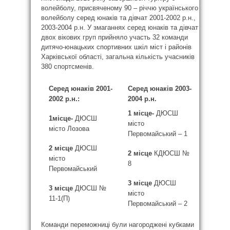
волейболу, присвяченому 90 – річчю українського
волейболу серед юнаків та дівчат 2001-2002 р.н.,
2003-2004 р.н. У змаганнях серед юнаків та дівчат
двох вікових груп прийняло участь 32 команди
дитячо-юнацьких спортивних шкіл міст і районів
Харківської області, загальна кількість учасників
380 спортсменів.
Серед юнаків 2001-
Серед юнаків 2003-
2002 р.н.:
2004 р.н.
1 місце-
ДЮСШ
1місце-
ДЮСШ
місто
місто Лозова
Первомайський – 1
2 місце
ДЮСШ
2 місце
КДЮСШ №
місто
8
Первомайський
3 місце
ДЮСШ
3 місце
ДЮСШ №
місто
11-1(П)
Первомайський – 2
Команди переможниці були нагороджені кубками