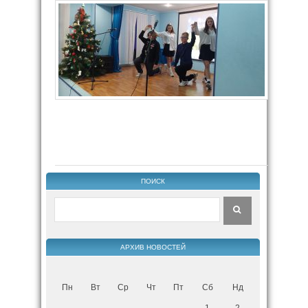
ПОИСК
АРХИВ НОВОСТЕЙ
Пн
Вт
Ср
Чт
Пт
Сб
Нд
1
2