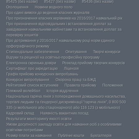
#5425 (без назви)
#5427 (без назви)
#5436 (без назви)
Оголошення
Новини водного поло
Про єдині вимоги до ведення класних журналів
Про призначення класних керівників на 2016/2017 навчальний рік
Про призначення відповідальних і встановлення доплат за
завідування навчальними кабінетами та встановлення доплат за
перевірку зошитів
Про дотримання у 2016/2017 навчальному році норм єдиного
орфографічного режиму
Стипендіальне забезпечення
Опитування
Творчі конкурси
Відгуки та рецензії на освітньо-професійну програму
Електронна скринька довіри
Розклад прийому творчих конкурсів
Сертифікат про акредитацію
Ліцензія
Графік прийому конкурсних випробувань
Конкурсні випробування
Охорона праці та БЖД
Рейтиговий список вступників
Правила прийому
Положення
Пляжний волейбол
Історія відділення
Національна гаряча лінія з попередження домашнього насильства,
торгівлі людьми та ґендерної дискримінації “гаряча лінія”, 0 800 500
335 (з мобільного або стаціонарного) або 116 123 (з мобільного)
Кадровий склад
Наявність вакантних посад
Результати моніторингу якості освіти
Умови досупності закладу освіти для навчання осіб з особливими
освітніми потребами
Розмір плати за навчання
Публічні кошти
Бухгалтерія