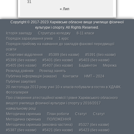
31
« Лип
Copyright © 2017-2023 Харківське обласне вище училище фізичної
культури і спорту. All Rights Reserved.
Історія закладу
Структура коледжу
8-11 класи
Порядок зарахування учнів
1 курс
Порядок прийому на навчання до закладів фахової передвищої
освіти
Спортивні відділення
#5389 (без назви)
#5391 (без назви)
#5399 (без назви)
#5401 (без назви)
#5403 (без назви)
#5405 (без назви)
#5407 (без назви)
Бадмінтон
Мережа
Розклад дзвінків
Розклад занять
Публічна інформація (накази)
Контакти
НМТ – 2024
Публічні закупівлі
20 листопада 2013 року учні 10-х класів побували в гостях в ХДАФК.
Фотогалерея
Про створення атестаційної комісії І рівня Харківського обласного
вищого училища фізичної культури і спорту у 2016/2017
навчальному році
Методична скринька
План роботи
Статут
Статут
Методична скринька
ПОЛОЖЕННЯ
Методична скринька (виховна частина)
#5327 (без назви)
#5387 (без назви)
#5421 (без назви)
#5423 (без назви)