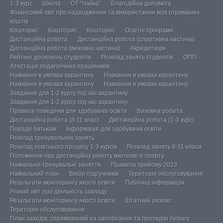
1-3 курс
Школа
ОТ “Чайка”
Благодійна допомога
Фінансовий звіт про надходження та використання всіх отриманих
коштів
Кошторис
Кошторис
Кошторис
Освітні програми
Дистанційна робота
Дистанційна робота (спортивна частина)
Дистанційна робота (виховна частина)
Акредитація
Рейтинг досягнень студентів
Розклад занять студентів
ОПП
Атестація педагогічних працівників
Навчання в умовах карантину
Навчання в умовах карантину
Навчання в умовах карантину
Навчання в умовах карантину
Завдання для 1-2 курсу під час карантину
Завдання для 1-2 курсу під час карантину
Правила поведінки для здобувачів освіти
Виховна робота
Дистанційна робота (8-11 клас)
Дистанційна робота (1-3 курс)
Поради батькам
Інформація для здобувачів освіти
Розклад тренувальних занять
Розклад освітнього процесу 1-3 курсів
Розклад занять 8-11 класи
Положення про дистанційну роботу вчителів зі спорту
Навчально-тренувальні заняття
Правила прийому 2023
Навчальний план
Вибір підручників
Територія обслуговування
Результати моніторингу якості освіти
Публічна інформація
Річний звіт про діяльність закладу
Результати моніторингу якості освіти
Штатний розпис
Територія обслуговування
План заходів, спрямований на запобігання та протидію булінгу