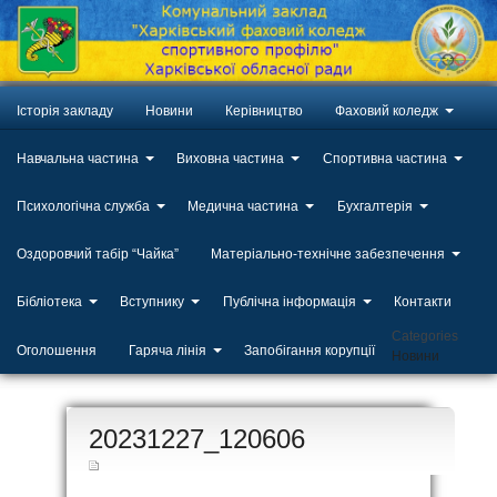
Історія закладу
Новини
Керівництво
Фаховий коледж
Навчальна частина
Виховна частина
Спортивна частина
Психологічна служба
Медична частина
Бухгалтерія
Оздоровчий табір “Чайка”
Матеріально-технічне забезпечення
Бібліотека
Вступнику
Публічна інформація
Контакти
Categories
Оголошення
Гаряча лінія
Запобігання корупції
Новини
ЛИП
20231227_120606
20