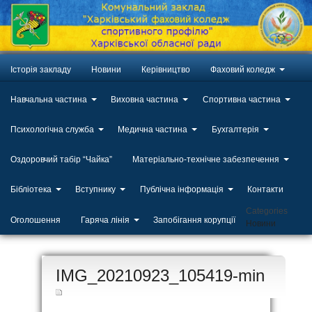
Історія закладу
Новини
Керівництво
Фаховий коледж
Навчальна частина
Виховна частина
Спортивна частина
Психологічна служба
Медична частина
Бухгалтерія
Оздоровчий табір “Чайка”
Матеріально-технічне забезпечення
Бібліотека
Вступнику
Публічна інформація
Контакти
Categories
Оголошення
Гаряча лінія
Запобігання корупції
Новини
ЛИП
IMG_20210923_105419-min
20