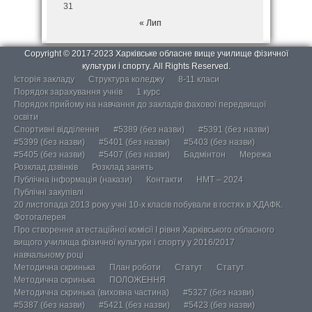
31
« Лип
Copyright © 2017-2023 Харківське обласне вище училище фізичної
культури і спорту. All Rights Reserved.
Історія закладу
Структура коледжу
8-11 класи
Порядок зарахування учнів
1 курс
Порядок прийому на навчання до закладів фахової передвищої
освіти
Спортивні відділення
#5389 (без назви)
#5391 (без назви)
#5399 (без назви)
#5401 (без назви)
#5403 (без назви)
#5405 (без назви)
#5407 (без назви)
Бадмінтон
Мережа
Розклад дзвінків
Розклад занять
Публічна інформація (накази)
Контакти
НМТ – 2024
Публічні закупівлі
20 листопада 2013 року учні 10-х класів побували в гостях в ХДАФК.
Фотогалерея
Про створення атестаційної комісії І рівня Харківського обласного
вищого училища фізичної культури і спорту у 2016/2017
навчальному році
Методична скринька
План роботи
Статут
Статут
Методична скринька
ПОЛОЖЕННЯ
Методична скринька (виховна частина)
#5327 (без назви)
#5387 (без назви)
#5421 (без назви)
#5423 (без назви)