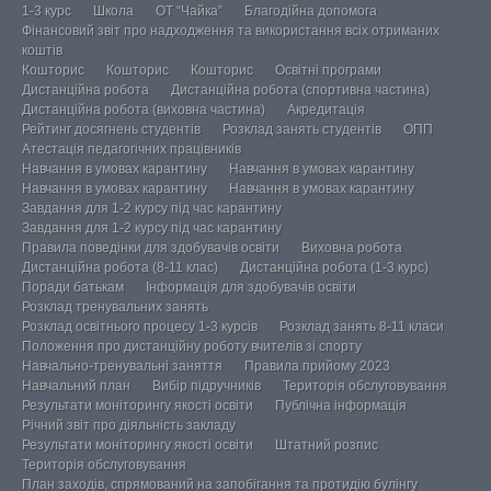
1-3 курс
Школа
ОТ “Чайка”
Благодійна допомога
Фінансовий звіт про надходження та використання всіх отриманих
коштів
Кошторис
Кошторис
Кошторис
Освітні програми
Дистанційна робота
Дистанційна робота (спортивна частина)
Дистанційна робота (виховна частина)
Акредитація
Рейтинг досягнень студентів
Розклад занять студентів
ОПП
Атестація педагогічних працівників
Навчання в умовах карантину
Навчання в умовах карантину
Навчання в умовах карантину
Навчання в умовах карантину
Завдання для 1-2 курсу під час карантину
Завдання для 1-2 курсу під час карантину
Правила поведінки для здобувачів освіти
Виховна робота
Дистанційна робота (8-11 клас)
Дистанційна робота (1-3 курс)
Поради батькам
Інформація для здобувачів освіти
Розклад тренувальних занять
Розклад освітнього процесу 1-3 курсів
Розклад занять 8-11 класи
Положення про дистанційну роботу вчителів зі спорту
Навчально-тренувальні заняття
Правила прийому 2023
Навчальний план
Вибір підручників
Територія обслуговування
Результати моніторингу якості освіти
Публічна інформація
Річний звіт про діяльність закладу
Результати моніторингу якості освіти
Штатний розпис
Територія обслуговування
План заходів, спрямований на запобігання та протидію булінгу