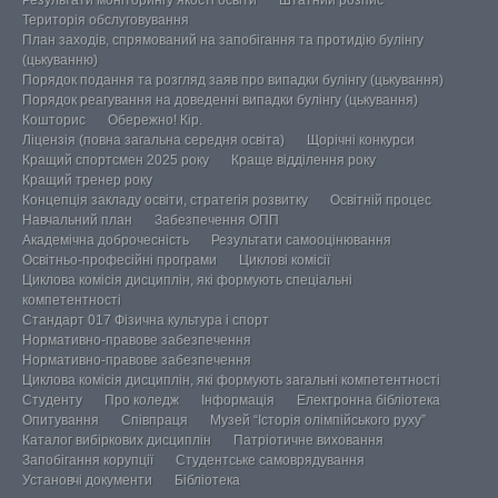
Результати моніторингу якості освіти
Штатний розпис
Територія обслуговування
План заходів, спрямований на запобігання та протидію булінгу
(цькуванню)
Порядок подання та розгляд заяв про випадки булінгу (цькування)
Порядок реагування на доведенні випадки булінгу (цькування)
Кошторис
Обережно! Кір.
Ліцензія (повна загальна середня освіта)
Щорічні конкурси
Кращий спортсмен 2025 року
Краще відділення року
Кращий тренер року
Концепція закладу освіти, стратегія розвитку
Освітній процес
Навчальний план
Забезпечення ОПП
Академічна доброчесність
Результати самооцінювання
Освітньо-професійні програми
Циклові комісії
Циклова комісія дисциплін, які формують спеціальні
компетентності
Стандарт 017 Фізична культура і спорт
Нормативно-правове забезпечення
Нормативно-правове забезпечення
Циклова комісія дисциплін, які формують загальні компетентності
Студенту
Про коледж
Інформація
Електронна бібліотека
Опитування
Співпраця
Музей “Історія олімпійського руху”
Каталог вибіркових дисциплін
Патріотичне виховання
Запобігання корупції
Студентське самоврядування
Установчі документи
Бібліотека