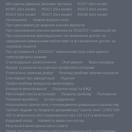
Методична скринька (виховна частина)
#5327 (без назви)
#5387 (без назви)
#5421 (без назви)
#5423 (без назви)
#5425 (без назви)
#5427 (без назви)
#5436 (без назви)
Оголошення
Новини водного поло
Про єдині вимоги до ведення класних журналів
Про призначення класних керівників на 2016/2017 навчальний рік
Про призначення відповідальних і встановлення доплат за
завідування навчальними кабінетами та встановлення доплат за
перевірку зошитів
Про дотримання у 2016/2017 навчальному році норм єдиного
орфографічного режиму
Стипендіальне забезпечення
Опитування
Творчі конкурси
Відгуки та рецензії на освітньо-професійну програму
Електронна скринька довіри
Розклад прийому творчих конкурсів
Сертифікат про акредитацію
Ліцензія
Графік прийому конкурсних випробувань
Конкурсні випробування
Охорона праці та БЖД
Рейтиговий список вступників
Правила прийому
Положення
Пляжний волейбол
Історія відділення
Національна гаряча лінія з попередження домашнього насильства,
торгівлі людьми та ґендерної дискримінації “гаряча лінія”, 0 800 500
335 (з мобільного або стаціонарного) або 116 123 (з мобільного)
Кадровий склад
Наявність вакантних посад
Результати моніторингу якості освіти
Умови досупності закладу освіти для навчання осіб з особливими