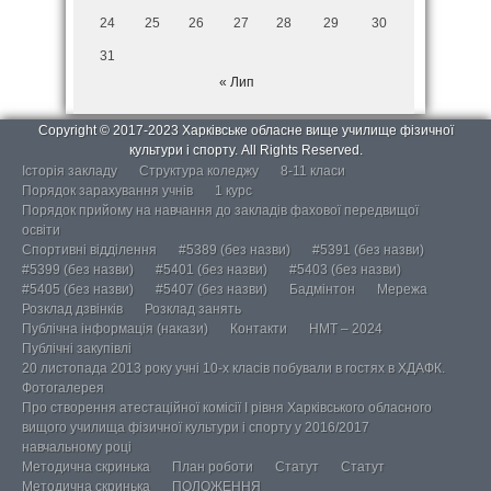
24
25
26
27
28
29
30
31
« Лип
Copyright © 2017-2023 Харківське обласне вище училище фізичної
культури і спорту. All Rights Reserved.
Історія закладу
Структура коледжу
8-11 класи
Порядок зарахування учнів
1 курс
Порядок прийому на навчання до закладів фахової передвищої
освіти
Спортивні відділення
#5389 (без назви)
#5391 (без назви)
#5399 (без назви)
#5401 (без назви)
#5403 (без назви)
#5405 (без назви)
#5407 (без назви)
Бадмінтон
Мережа
Розклад дзвінків
Розклад занять
Публічна інформація (накази)
Контакти
НМТ – 2024
Публічні закупівлі
20 листопада 2013 року учні 10-х класів побували в гостях в ХДАФК.
Фотогалерея
Про створення атестаційної комісії І рівня Харківського обласного
вищого училища фізичної культури і спорту у 2016/2017
навчальному році
Методична скринька
План роботи
Статут
Статут
Методична скринька
ПОЛОЖЕННЯ