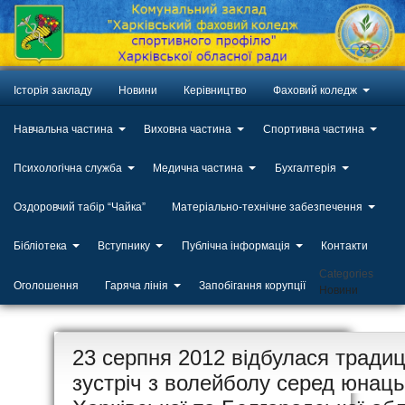
Історія закладу
Новини
Керівництво
Фаховий коледж
Навчальна частина
Виховна частина
Спортивна частина
Психологічна служба
Медична частина
Бухгалтерія
Оздоровчий табір “Чайка”
Матеріально-технічне забезпечення
Бібліотека
Вступнику
Публічна інформація
Контакти
Categories
Оголошення
Гаряча лінія
Запобігання корупції
Новини
ЛИП
23 серпня 2012 відбулася тради
20
зустріч з волейболу серед юнац