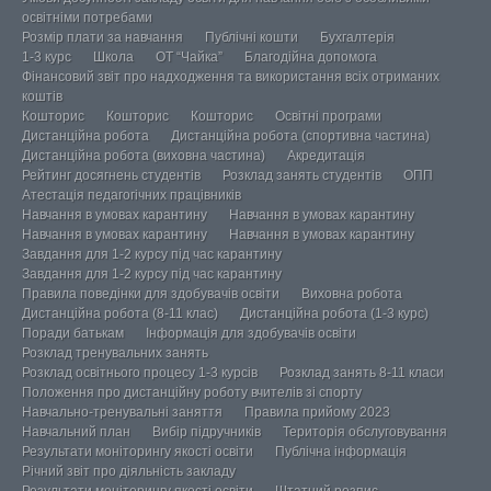
освітніми потребами
Розмір плати за навчання
Публічні кошти
Бухгалтерія
1-3 курс
Школа
ОТ “Чайка”
Благодійна допомога
Фінансовий звіт про надходження та використання всіх отриманих
коштів
Кошторис
Кошторис
Кошторис
Освітні програми
Дистанційна робота
Дистанційна робота (спортивна частина)
Дистанційна робота (виховна частина)
Акредитація
Рейтинг досягнень студентів
Розклад занять студентів
ОПП
Атестація педагогічних працівників
Навчання в умовах карантину
Навчання в умовах карантину
Навчання в умовах карантину
Навчання в умовах карантину
Завдання для 1-2 курсу під час карантину
Завдання для 1-2 курсу під час карантину
Правила поведінки для здобувачів освіти
Виховна робота
Дистанційна робота (8-11 клас)
Дистанційна робота (1-3 курс)
Поради батькам
Інформація для здобувачів освіти
Розклад тренувальних занять
Розклад освітнього процесу 1-3 курсів
Розклад занять 8-11 класи
Положення про дистанційну роботу вчителів зі спорту
Навчально-тренувальні заняття
Правила прийому 2023
Навчальний план
Вибір підручників
Територія обслуговування
Результати моніторингу якості освіти
Публічна інформація
Річний звіт про діяльність закладу