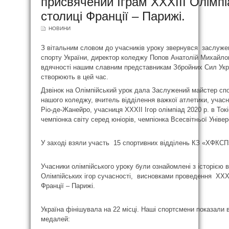
присвячений Іграм XXXІІІ Олімпі
столиці Франції – Парижі.
НОВИНИ
З вітальним словом до учасників уроку звернувся заслужен
спорту України, директор коледжу Попов Анатолій Михайло
вдячності нашим славним представникам Збройних Сил Украї
створюють в цей час.
Дзвінок на Олімпійський урок дала Заслужений майстер спо
нашого коледжу, вчитель відділення важкої атлетики, учасн
Ріо-де-Жанейро, учасниця ХХХІІ Ігор олімпіад 2020 р. в Ток
чемпіонка світу серед юніорів, чемпіонка Всесвітньої Уніве
У заході взяли участь 15 спортивних відділень КЗ «ХФКСП
Учасники олімпійського уроку були ознайомлені з історією 
Олімпійських ігор сучасності, висновками проведення ХХХІІ
Франції – Парижі.
Україна фінішувала на 22 місці. Наші спортсмени показали 
медалей: