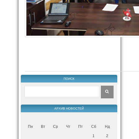
ПОИСК
АРХИВ НОВОСТЕЙ
Пн
Вт
Ср
Чт
Пт
Сб
Нд
1
2