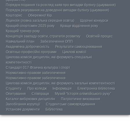
Порядок подання та розгляд заяв про випадки булінгу (цькування)
Порядок реагування на доведенні випадки булінгу (цькування)
Кошторис
Обережно! Кір.
Ліцензія (повна загальна середня освіта)
Щорічні конкурси
Кращий спортсмен 2025 року
Краще відділення року
Кращий тренер року
Концепція закладу освіти, стратегія розвитку
Освітній процес
Навчальний план
Забезпечення ОПП
Академічна доброчесність
Результати самооцінювання
Освітньо-професійні програми
Циклові комісії
Циклова комісія дисциплін, які формують спеціальні
компетентності
Стандарт 017 Фізична культура і спорт
Нормативно-правове забезпечення
Нормативно-правове забезпечення
Циклова комісія дисциплін, які формують загальні компетентності
Студенту
Про коледж
Інформація
Електронна бібліотека
Опитування
Співпраця
Музей “Історія олімпійського руху”
Каталог вибіркових дисциплін
Патріотичне виховання
Запобігання корупції
Студентське самоврядування
Установчі документи
Бібліотека