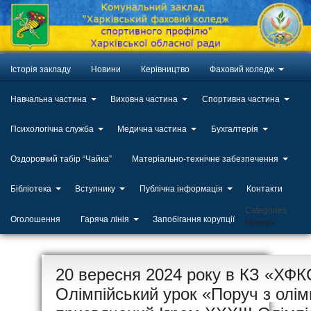
Історія закладу
Новини
Керівництво
Фаховий коледж
Навчальна частина
Виховна частина
Спортивна частина
Психологічна служба
Медична частина
Бухгалтерія
Оздоровчий табір “Чайка”
Матеріально-технічне забезпечення
Бібліотека
Вступнику
Публічна інформація
Контакти
Categories
Оголошення
Гаряча лінія
Запобігання корупції
Новини
ЛИП
20 вересня 2024 року в КЗ «ХФ
20
Олімпійський урок «Поруч з олім