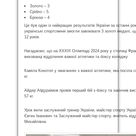
Золото – 3
Срібло – 5
Бронза – 4
Це був один із найкращих результатів України за останні р
українські спортсмени змогли завоювати 3 золоті медалі, 
12 років.
Нагадаємо, що на XXXІІІ Олімпіаді 2024 року у столиці Фра
вихованці відділення важкої атлетики та боксу коледжу
Каміла Конотоп у змаганнях з важкої атлетики, яка посіла сь
кг.
Айдер Абдураімов провів перший бій з боксу та закінчив вист
57 кг.
Урок вели заслужений тренер України, майстер спорту Укра
Євген Іванович та Заслужений майстер спорту, вчитель від
Михайлівна.