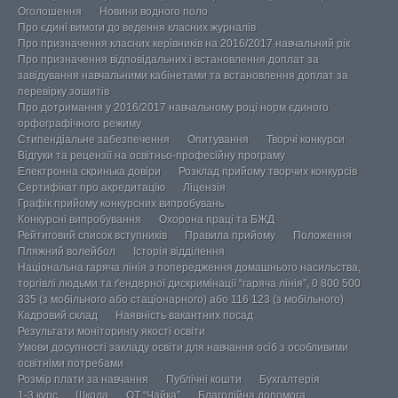
Оголошення
Новини водного поло
Про єдині вимоги до ведення класних журналів
Про призначення класних керівників на 2016/2017 навчальний рік
Про призначення відповідальних і встановлення доплат за
завідування навчальними кабінетами та встановлення доплат за
перевірку зошитів
Про дотримання у 2016/2017 навчальному році норм єдиного
орфографічного режиму
Стипендіальне забезпечення
Опитування
Творчі конкурси
Відгуки та рецензії на освітньо-професійну програму
Електронна скринька довіри
Розклад прийому творчих конкурсів
Сертифікат про акредитацію
Ліцензія
Графік прийому конкурсних випробувань
Конкурсні випробування
Охорона праці та БЖД
Рейтиговий список вступників
Правила прийому
Положення
Пляжний волейбол
Історія відділення
Національна гаряча лінія з попередження домашнього насильства,
торгівлі людьми та ґендерної дискримінації “гаряча лінія”, 0 800 500
335 (з мобільного або стаціонарного) або 116 123 (з мобільного)
Кадровий склад
Наявність вакантних посад
Результати моніторингу якості освіти
Умови досупності закладу освіти для навчання осіб з особливими
освітніми потребами
Розмір плати за навчання
Публічні кошти
Бухгалтерія
1-3 курс
Школа
ОТ “Чайка”
Благодійна допомога