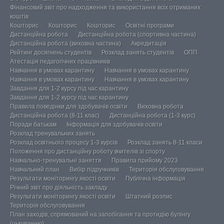
Фінансовий звіт про надходження та використання всіх отриманих
коштів
Кошторис
Кошторис
Кошторис
Освітні програми
Дистанційна робота
Дистанційна робота (спортивна частина)
Дистанційна робота (виховна частина)
Акредитація
Рейтинг досягнень студентів
Розклад занять студентів
ОПП
Атестація педагогічних працівників
Навчання в умовах карантину
Навчання в умовах карантину
Навчання в умовах карантину
Навчання в умовах карантину
Завдання для 1-2 курсу під час карантину
Завдання для 1-2 курсу під час карантину
Правила поведінки для здобувачів освіти
Виховна робота
Дистанційна робота (8-11 клас)
Дистанційна робота (1-3 курс)
Поради батькам
Інформація для здобувачів освіти
Розклад тренувальних занять
Розклад освітнього процесу 1-3 курсів
Розклад занять 8-11 класи
Положення про дистанційну роботу вчителів зі спорту
Навчально-тренувальні заняття
Правила прийому 2023
Навчальний план
Вибір підручників
Територія обслуговування
Результати моніторингу якості освіти
Публічна інформація
Річний звіт про діяльність закладу
Результати моніторингу якості освіти
Штатний розпис
Територія обслуговування
План заходів, спрямований на запобігання та протидію булінгу
(цькуванню)