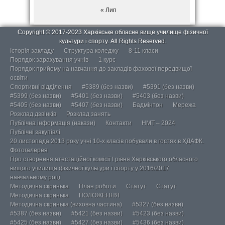
« Лип
Copyright © 2017-2023 Харківське обласне вище училище фізичної
культури і спорту. All Rights Reserved.
Історія закладу
Структура коледжу
8-11 класи
Порядок зарахування учнів
1 курс
Порядок прийому на навчання до закладів фахової передвищої
освіти
Спортивні відділення
#5389 (без назви)
#5391 (без назви)
#5399 (без назви)
#5401 (без назви)
#5403 (без назви)
#5405 (без назви)
#5407 (без назви)
Бадмінтон
Мережа
Розклад дзвінків
Розклад занять
Публічна інформація (накази)
Контакти
НМТ – 2024
Публічні закупівлі
20 листопада 2013 року учні 10-х класів побували в гостях в ХДАФК.
Фотогалерея
Про створення атестаційної комісії І рівня Харківського обласного
вищого училища фізичної культури і спорту у 2016/2017
навчальному році
Методична скринька
План роботи
Статут
Статут
Методична скринька
ПОЛОЖЕННЯ
Методична скринька (виховна частина)
#5327 (без назви)
#5387 (без назви)
#5421 (без назви)
#5423 (без назви)
#5425 (без назви)
#5427 (без назви)
#5436 (без назви)