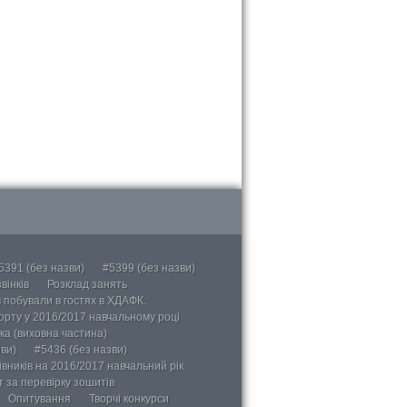
5391 (без назви)
#5399 (без назви)
вінків
Розклад занять
в побували в гостях в ХДАФК.
порту у 2016/2017 навчальному році
ка (виховна частина)
ви)
#5436 (без назви)
вників на 2016/2017 навчальний рік
 за перевірку зошитів
Опитування
Творчі конкурси