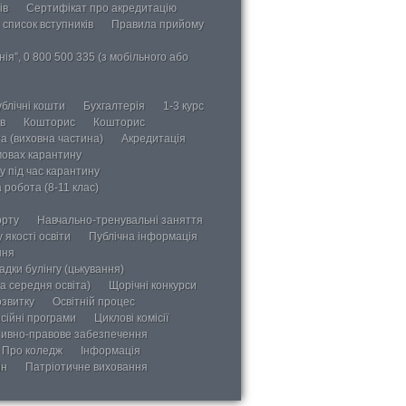
ів
Сертифікат про акредитацію
 список вступників
Правила прийому
ія”, 0 800 500 335 (з мобільного або
блічні кошти
Бухгалтерія
1-3 курс
в
Кошторис
Кошторис
а (виховна частина)
Акредитація
мовах карантину
у під час карантину
 робота (8-11 клас)
орту
Навчально-тренувальні заняття
 якості освіти
Публічна інформація
ння
дки булінгу (цькування)
а середня освіта)
Щорічні конкурси
озвитку
Освітній процес
сійні програми
Циклові комісії
ивно-правове забезпечення
Про коледж
Інформація
ін
Патріотичне виховання