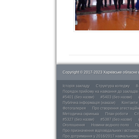
Copyright © 2017-2023 Харківське обласне в
Історія закладу
Структура коледжу
8
Порядок прийому на навчання до закладів
#5401 (без назви)
#5403 (без назви)
Публічна інформація (накази)
Контакти
Фотогалерея
Про створення атестаційно
Методична скринька
План роботи
Ст
#5327 (без назви)
#5387 (без назви)
Оголошення
Новини водного поло
П
Про призначення відповідальних і встанов
Про дотримання у 2016/2017 навчальному 