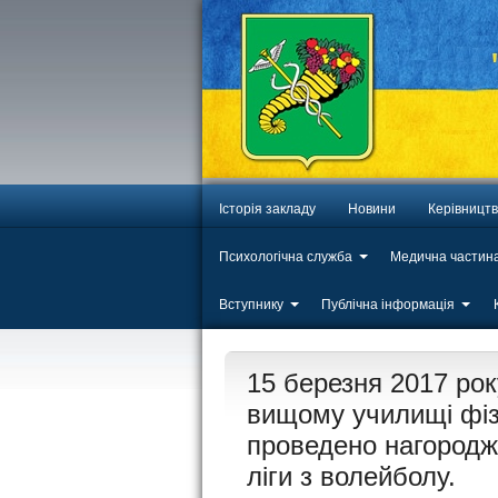
Історія закладу
Новини
Керівницт
Психологічна служба
Медична частин
Вступнику
Публічна інформація
ЛИП
15 березня 2017 ро
20
вищому училищі фізи
проведено нагородже
ліги з волейболу.