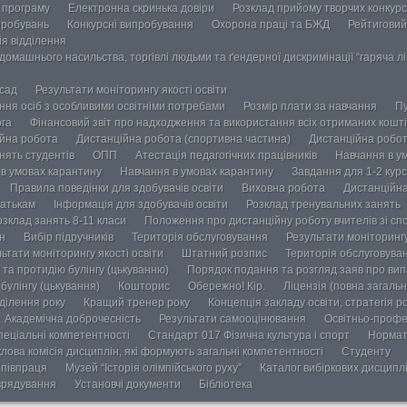
у програму
Електронна скринька довіри
Розклад прийому творчих конкурс
пробувань
Конкурсні випробування
Охорона праці та БЖД
Рейтиговий
ія відділення
омашнього насильства, торгівлі людьми та ґендерної дискримінації “гаряча лін
осад
Результати моніторингу якості освіти
ання осіб з особливими освітніми потребами
Розмір плати за навчання
Пу
ога
Фінансовий звіт про надходження та використання всіх отриманих кошті
йна робота
Дистанційна робота (спортивна частина)
Дистанційна робот
нять студентів
ОПП
Атестація педагогічних працівників
Навчання в у
в умовах карантину
Навчання в умовах карантину
Завдання для 1-2 курс
Правила поведінки для здобувачів освіти
Виховна робота
Дистанційна
атькам
Інформація для здобувачів освіти
Розклад тренувальних занять
озклад занять 8-11 класи
Положення про дистанційну роботу вчителів зі сп
н
Вибір підручників
Територія обслуговування
Результати моніторингу
ьтати моніторингу якості освіти
Штатний розпис
Територія обслуговува
та протидію булінгу (цькуванню)
Порядок подання та розгляд заяв про випа
булінгу (цькування)
Кошторис
Обережно! Кір.
Ліцензія (повна загальн
ділення року
Кращий тренер року
Концепція закладу освіти, стратегія р
Академічна доброчесність
Результати самооцінювання
Освітньо-профе
пеціальні компетентності
Стандарт 017 Фізична культура і спорт
Нормат
лова комісія дисциплін, які формують загальні компетентності
Студенту
півпраця
Музей “Історія олімпійського руху”
Каталог вибіркових дисципл
врядування
Установчі документи
Бібліотека