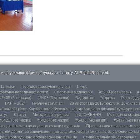
ище училище фізичної культури і спорту. All Rights Reserved.
-11 класи
Порядок зарахування учнів
1 курс
 фахової передвищої освіти
Спортивні відділення
#5389 (без назви)
#
#5405 (без назви)
#5407 (без назви)
Бадмінтон
Мережа
Розклад дз
НМТ – 2024
Публічні закупівлі
20 листопада 2013 року учні 10-х класі
ї комісії І рівня Харківського обласного вищого училища фізичної культури і с
атут
Статут
Методична скринька
ПОЛОЖЕННЯ
Методична скринь
#5421 (без назви)
#5423 (без назви)
#5425 (без назви)
#5427 (без наз
ро єдині вимоги до ведення класних журналів
Про призначення класних кері
лення доплат за завідування навчальними кабінетами та встановлення доплат
році норм єдиного орфографічного режиму
Стипендіальне забезпечення