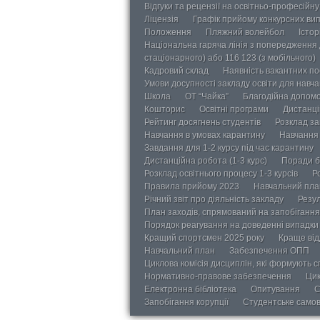
Відгуки та рецензії на освітньо-професійн
Ліцензія
Графік прийому конкурсних ви
Положення
Пляжний волейбол
Істор
Національна гаряча лінія з попередження д
стаціонарного) або 116 123 (з мобільного)
Кадровий склад
Наявність вакантних п
Умови досупності закладу освіти для навч
Школа
ОТ “Чайка”
Благодійна допом
Кошторис
Освітні програми
Дистанці
Рейтинг досягнень студентів
Розклад за
Навчання в умовах карантину
Навчання 
Завдання для 1-2 курсу під час карантину
Дистанційна робота (1-3 курс)
Поради б
Розклад освітнього процесу 1-3 курсів
Р
Правила прийому 2023
Навчальний пла
Річний звіт про діяльність закладу
Резул
План заходів, спрямований на запобігання 
Порядок реагування на доведенні випадки 
Кращий спортсмен 2025 року
Краще від
Навчальний план
Забезпечення ОПП
Циклова комісія дисциплін, які формують с
Нормативно-правове забезпечення
Цик
Електронна бібліотека
Опитування
С
Запобігання корупції
Студентське само