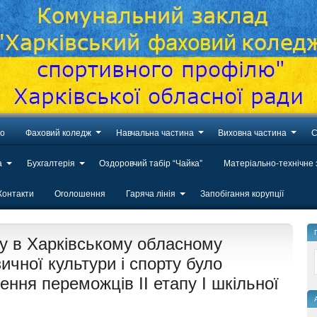
во
Фаховий коледж
Навчальна частина
Виховна частина
С
а
Бухгалтерія
Оздоровчий табір “Чайка”
Матеріально-технічне
Контакти
Оголошення
Гаряча лінія
Запобігання корупції
ку в Харківському обласному
чної культури і спорту було
ння переможців ІІ етапу І шкільної