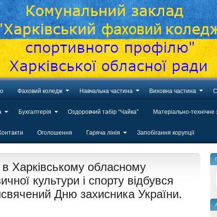
во
Фаховий коледж
Навчальна частина
Виховна частина
С
а
Бухгалтерія
Оздоровчий табір “Чайка”
Матеріально-технічне
Контакти
Оголошення
Гаряча лінія
Запобігання корупції
у в Харківському обласному
чної культури і спорту відбувся
исвячений Дню захисника України.