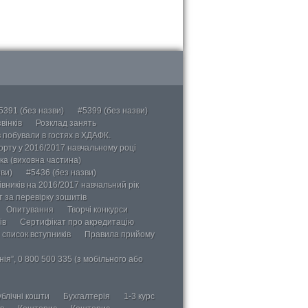
5391 (без назви)
#5399 (без назви)
вінків
Розклад занять
в побували в гостях в ХДАФК.
порту у 2016/2017 навчальному році
ка (виховна частина)
ви)
#5436 (без назви)
вників на 2016/2017 навчальний рік
 за перевірку зошитів
Опитування
Творчі конкурси
ів
Сертифікат про акредитацію
 список вступників
Правила прийому
ія”, 0 800 500 335 (з мобільного або
блічні кошти
Бухгалтерія
1-3 курс