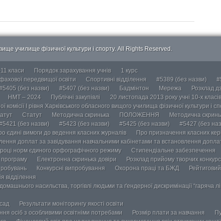
ище училище фізичної культури і спорту. All Rights Reserved.
-11 класи
Порядок зарахування учнів
1 курс
 фахової передвищої освіти
Спортивні відділення
#5389 (без назви)
#
#5405 (без назви)
#5407 (без назви)
Бадмінтон
Мережа
Розклад дз
НМТ – 2024
Публічні закупівлі
20 листопада 2013 року учні 10-х класі
ї комісії І рівня Харківського обласного вищого училища фізичної культури і с
атут
Статут
Методична скринька
ПОЛОЖЕННЯ
Методична скринь
#5421 (без назви)
#5423 (без назви)
#5425 (без назви)
#5427 (без наз
ро єдині вимоги до ведення класних журналів
Про призначення класних кері
лення доплат за завідування навчальними кабінетами та встановлення доплат
році норм єдиного орфографічного режиму
Стипендіальне забезпечення
у програму
Електронна скринька довіри
Розклад прийому творчих конкурс
пробувань
Конкурсні випробування
Охорона праці та БЖД
Рейтиговий
ія відділення
омашнього насильства, торгівлі людьми та ґендерної дискримінації “гаряча лін
осад
Результати моніторингу якості освіти
ання осіб з особливими освітніми потребами
Розмір плати за навчання
Пу