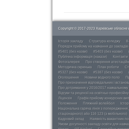
Copyright © 2017-2023 Харківське обласне в
Історія закладу
Структура коледжу
8
Порядок прийому на навчання до закладів
#5401 (без назви)
#5403 (без назви)
Публічна інформація (накази)
Контакти
Фотогалерея
Про створення атестаційно
Методична скринька
План роботи
Ст
#5327 (без назви)
#5387 (без назви)
Оголошення
Новини водного поло
П
Про призначення відповідальних і встанов
Про дотримання у 2016/2017 навчальному 
Відгуки та рецензії на освітньо-професійн
Ліцензія
Графік прийому конкурсних ви
Положення
Пляжний волейбол
Істор
Національна гаряча лінія з попередження д
стаціонарного) або 116 123 (з мобільного)
Кадровий склад
Наявність вакантних п
Умови досупності закладу освіти для навч