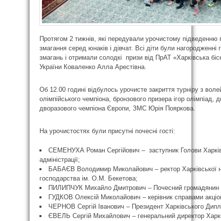
Протягом 2 тижнів, які передували урочистому підведенню п
змагання серед юнаків і дівчат. Всі діти були нагороджен
змагань і отримали солодкі призи від ПрАТ «Харківська бі
України Коваленко Алла Арестівна.
Об 12.00 годині відбулось урочисте закриття турніру з воле
олімпійського чемпіона, бронзового призера ігор олімпіад, д
дворазового чемпіона Європи, ЗМС Юрія Пояркова.
На урочистостях були присутні почесні гості:
СЕМЕНУХА Роман Сергійович – заступник Голови Харківс
адміністрації;
БАБАЄВ Володимир Миколайович – ректор Харківської на
господарства ім. О.М. Бекетова;
ПИЛИПЧУК Михайло Дмитрович – Почесний громадянин 
ГУДКОВ Олексій Миколайович – керівник справами акціо
ЧЕРНОВ Сергій Іванович – Президент Харківського Дипл
ЄВЕЛЬ Сергій Михайлович – генеральний директор Харкі