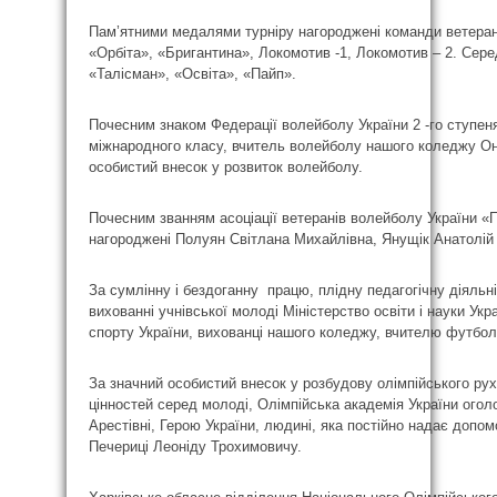
Пам’ятними медалями турніру нагороджені команди ветеран
«Орбіта», «Бригантина», Локомотив -1, Локомотив – 2. Сер
«Талісман», «Освіта», «Пайп».
Почесним знаком Федерації волейболу України 2 -го ступе
міжнародного класу, вчитель волейболу нашого коледжу Он
особистий внесок у розвиток волейболу.
Почесним званням асоціації ветеранів волейболу України «
нагороджені Полуян Світлана Михайлівна, Янущік Анатолій
За сумлінну і бездоганну працю, плідну педагогічну діяльні
вихованні учнівської молоді Міністерство освіти і науки Ук
спорту України, вихованці нашого коледжу, вчителю футбол
За значний особистий внесок у розбудову олімпійського рух
цінностей серед молоді, Олімпійська академія України ого
Арестівні, Герою України, людині, яка постійно надає допомо
Печериці Леоніду Трохимовичу.