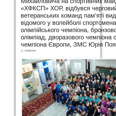
Михайловича на спортивних май
«ХФКСП» ХОР, відбувся черговий,
ветеранських команд пам’яті вид
відомого у волейболі спортсмен
олімпійського чемпіона, бронзово
олімпіад, дворазового чемпіона с
чемпіона Європи, ЗМС Юрія Поя
НОВИНИ