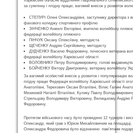
Харківське обласне відділення Національного Олімпійського
за сумлінну і плідну працю, вагомий внесок у розвиток вол
СТЕПУРІ Олені Олександрівні, заступнику директора з в
фахового коледжу спортивного профілю
ЗІНЧЕНКО Анжелі Вікторівні, вчителю волейболу пляжно
федерації волейболу пляжного
ПІНЧУК Оксану Олексіївну, методиста
ЩЕЧЕНКУ Андрію Сергійовичу, методисту
ДУДЧЕНКУ Василю Федоровичу, почесного ветерана воле
федерації волейболу Харківської області
ВОЛОВНИКУ Петру Володимировичу, голові видавництв
БОЙЧЕНКУ Віктору Дмитровичу, ветерану волейболу Укр
За вагомий особистий внесок у розвиток і популяризацію во
плідну працю Федерація волейболу Харківської області ого
Анатоліївні, Терехович Оксані Віталіївні, Вілис Галині Анатол
Мезиновій Наталії Віталіївні, Кулику Павлу Володимирович
Стрельцову Володимиру Вікторовичу, Велицькому Андрію 
Федоровичу.
Протягом військового часу було проведено 12 турнірів і ве
Олександр, який грав з Юрієм Михайловичем на площадці, 
Олександра Федоровича було відзначено пам’ятним подару