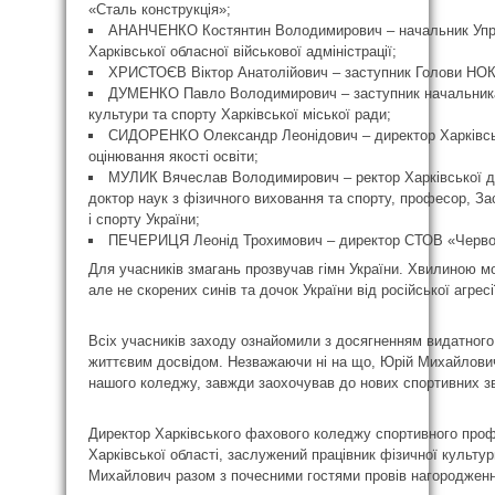
«Сталь конструкція»;
АНАНЧЕНКО Костянтин Володимирович – начальник Управ
Харківської обласної військової адміністрації;
ХРИСТОЄВ Віктор Анатолійович – заступник Голови НОК У
ДУМЕНКО Павло Володимирович – заступник начальника 
культури та спорту Харківської міської ради;
СИДОРЕНКО Олександр Леонідович – директор Харківськ
оцінювання якості освіти;
МУЛИК Вячеслав Володимирович – ректор Харківської де
доктор наук з фізичного виховання та спорту, професор, За
і спорту України;
ПЕЧЕРИЦЯ Леонід Трохимович – директор СТОВ «Черво
Для учасників змагань прозвучав гімн України. Хвилиною м
але не скорених синів та дочок України від російської агресі
Всіх учасників заходу ознайомили з досягненням видатно
життєвим досвідом. Незважаючи ні на що, Юрій Михайлови
нашого коледжу, завжди заохочував до нових спортивних з
Директор Харківського фахового коледжу спортивного проф
Харківської області, заслужений працівник фізичної культур
Михайлович разом з почесними гостями провів нагородженн