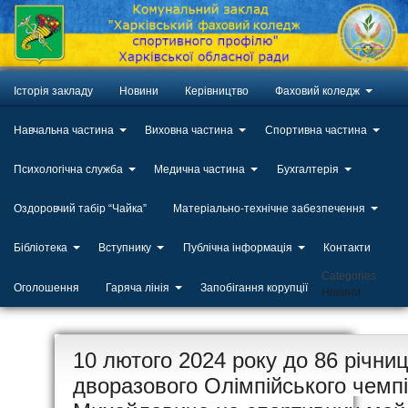
Історія закладу
Новини
Керівництво
Фаховий коледж
Навчальна частина
Виховна частина
Спортивна частина
Психологічна служба
Медична частина
Бухгалтерія
Оздоровчий табір “Чайка”
Матеріально-технічне забезпечення
Бібліотека
Вступнику
Публічна інформація
Контакти
Categories
Оголошення
Гаряча лінія
Запобігання корупції
Новини
ЛИП
10 лютого 2024 року до 86 річни
20
дворазового Олімпійського чемп