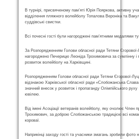
В турнірі, присвяченому пам’яті Юрія Пояркова, активну уча
відділення пляжного волейболу Топалова Вероніка та Ваку
суддівські свистки.
Всі почесні гості були нагороджені пам’ятними медалями ту
За Розпорядженням Голови обласної ради Тетяни Єгорової-
нагороджено Печерицю Леоніда Трохимовича за сумлінну і 
розвиток волейболу на Харківщині.
Розпорядженням Голови обласної ради Тетяни Єгорової-Лу
відзнакою Харківської обласної ради «Слобожанська Слава
значний внесок у розвиток і пропаганду Олімпійського руху в
ювілею.
Від імені Асоціації ветеранів волейболу, яку очолює Член 
Трохимович, за доброю Слобожанською традицією всі команд
короваї.
Наприкінці заходу гості та учасники змагань зробили фото н