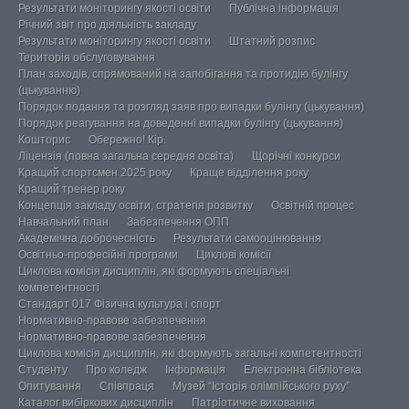
Результати моніторингу якості освіти
Публічна інформація
Річний звіт про діяльність закладу
Результати моніторингу якості освіти
Штатний розпис
Територія обслуговування
План заходів, спрямований на запобігання та протидію булінгу
(цькуванню)
Порядок подання та розгляд заяв про випадки булінгу (цькування)
Порядок реагування на доведенні випадки булінгу (цькування)
Кошторис
Обережно! Кір.
Ліцензія (повна загальна середня освіта)
Щорічні конкурси
Кращий спортсмен 2025 року
Краще відділення року
Кращий тренер року
Концепція закладу освіти, стратегія розвитку
Освітній процес
Навчальний план
Забезпечення ОПП
Академічна доброчесність
Результати самооцінювання
Освітньо-професійні програми
Циклові комісії
Циклова комісія дисциплін, які формують спеціальні
компетентності
Стандарт 017 Фізична культура і спорт
Нормативно-правове забезпечення
Нормативно-правове забезпечення
Циклова комісія дисциплін, які формують загальні компетентності
Студенту
Про коледж
Інформація
Електронна бібліотека
Опитування
Співпраця
Музей “Історія олімпійського руху”
Каталог вибіркових дисциплін
Патріотичне виховання