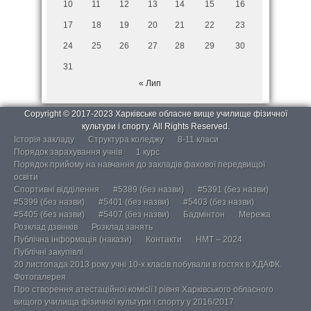
10
11
12
13
14
15
16
17
18
19
20
21
22
23
24
25
26
27
28
29
30
31
« Лип
Copyright © 2017-2023 Харківське обласне вище училище фізичної
культури і спорту. All Rights Reserved.
Історія закладу
Структура коледжу
8-11 класи
Порядок зарахування учнів
1 курс
Порядок прийому на навчання до закладів фахової передвищої
освіти
Спортивні відділення
#5389 (без назви)
#5391 (без назви)
#5399 (без назви)
#5401 (без назви)
#5403 (без назви)
#5405 (без назви)
#5407 (без назви)
Бадмінтон
Мережа
Розклад дзвінків
Розклад занять
Публічна інформація (накази)
Контакти
НМТ – 2024
Публічні закупівлі
20 листопада 2013 року учні 10-х класів побували в гостях в ХДАФК.
Фотогалерея
Про створення атестаційної комісії І рівня Харківського обласного
вищого училища фізичної культури і спорту у 2016/2017