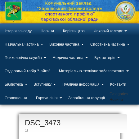
Історія закладу
Новини
Керівництво
Фаховий коледж
Навчальна частина
Виховна частина
Спортивна частина
Психологічна служба
Медична частина
Бухгалтерія
Оздоровчий табір “Чайка”
Матеріально-технічне забезпечення
Бібліотека
Вступнику
Публічна інформація
Контакти
Categories
Оголошення
Гаряча лінія
Запобігання корупції
Новини
ЛИП
DSC_3473
20