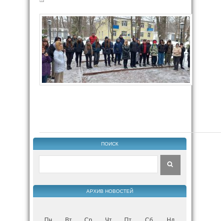
ПОИСК
АРХИВ НОВОСТЕЙ
Пн
Вт
Ср
Чт
Пт
Сб
Нд