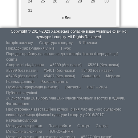
24
25
26
27
28
29
30
31
« Лип
Copyright © 2017-2023 Харківське обласне вище училище фізичної
культури і спорту. All Rights Reserved.
Історія закладу
Структура коледжу
8-11 класи
Порядок зарахування учнів
1 курс
Порядок прийому на навчання до закладів фахової передвищої
освіти
Спортивні відділення
#5389 (без назви)
#5391 (без назви)
#5399 (без назви)
#5401 (без назви)
#5403 (без назви)
#5405 (без назви)
#5407 (без назви)
Бадмінтон
Мережа
Розклад дзвінків
Розклад занять
Публічна інформація (накази)
Контакти
НМТ – 2024
Публічні закупівлі
20 листопада 2013 року учні 10-х класів побували в гостях в ХДАФК.
Фотогалерея
Про створення атестаційної комісії І рівня Харківського обласного
вищого училища фізичної культури і спорту у 2016/2017
навчальному році
Методична скринька
План роботи
Статут
Статут
Методична скринька
ПОЛОЖЕННЯ
Методична скринька (виховна частина)
#5327 (без назви)