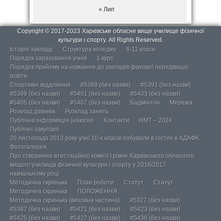
« Лип
Copyright © 2017-2023 Харківське обласне вище училище фізичної
культури і спорту. All Rights Reserved.
Історія закладу
Структура коледжу
8-11 класи
Порядок зарахування учнів
1 курс
Порядок прийому на навчання до закладів фахової передвищої
освіти
Спортивні відділення
#5389 (без назви)
#5391 (без назви)
#5399 (без назви)
#5401 (без назви)
#5403 (без назви)
#5405 (без назви)
#5407 (без назви)
Бадмінтон
Мережа
Розклад дзвінків
Розклад занять
Публічна інформація (накази)
Контакти
НМТ – 2024
Публічні закупівлі
20 листопада 2013 року учні 10-х класів побували в гостях в ХДАФК.
Фотогалерея
Про створення атестаційної комісії І рівня Харківського обласного
вищого училища фізичної культури і спорту у 2016/2017
навчальному році
Методична скринька
План роботи
Статут
Статут
Методична скринька
ПОЛОЖЕННЯ
Методична скринька (виховна частина)
#5327 (без назви)
#5387 (без назви)
#5421 (без назви)
#5423 (без назви)
#5425 (без назви)
#5427 (без назви)
#5436 (без назви)