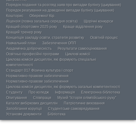
Порядок подання та розгляд заяв про випадки булінгу (цькування)
Порядок реагування на доведенні випадки булінгу (цькування)
Кошторис
Обережно! Кір.
Ліцензія (повна загальна середня освіта)
Щорічні конкурси
Кращий спортсмен 2025 року
Краще відділення року
Кращий тренер року
Концепція закладу освіти, стратегія розвитку
Освітній процес
Навчальний план
Забезпечення ОПП
Академічна доброчесність
Результати самооцінювання
Освітньо-професійні програми
Циклові комісії
Циклова комісія дисциплін, які формують спеціальні
компетентності
Стандарт 017 Фізична культура і спорт
Нормативно-правове забезпечення
Нормативно-правове забезпечення
Циклова комісія дисциплін, які формують загальні компетентності
Студенту
Про коледж
Інформація
Електронна бібліотека
Опитування
Співпраця
Музей “Історія олімпійського руху”
Каталог вибіркових дисциплін
Патріотичне виховання
Запобігання корупції
Студентське самоврядування
Установчі документи
Бібліотека