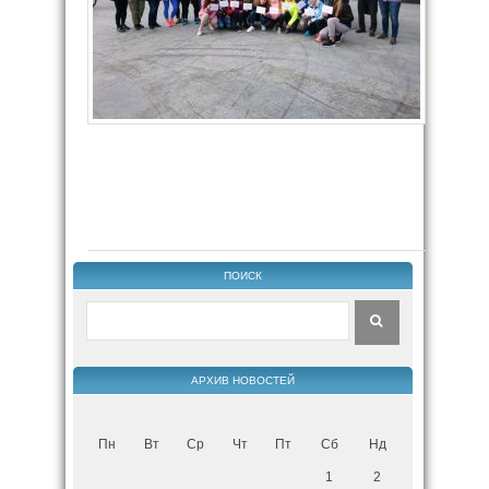
ПОИСК
АРХИВ НОВОСТЕЙ
Пн
Вт
Ср
Чт
Пт
Сб
Нд
1
2