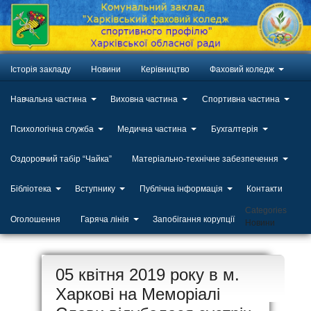
Історія закладу
Новини
Керівництво
Фаховий коледж
Навчальна частина
Виховна частина
Спортивна частина
Психологічна служба
Медична частина
Бухгалтерія
Оздоровчий табір “Чайка”
Матеріально-технічне забезпечення
Бібліотека
Вступнику
Публічна інформація
Контакти
Categories
Оголошення
Гаряча лінія
Запобігання корупції
Новини
ЛИП
05 квітня 2019 року в м.
20
Харкові на Меморіалі