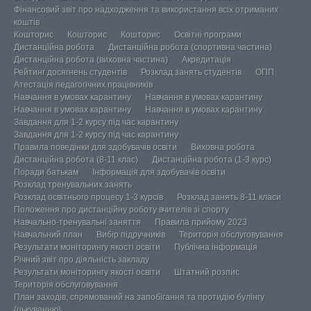
Фінансовий звіт про надходження та використання всіх отриманих
коштів
Кошторис
Кошторис
Кошторис
Освітні програми
Дистанційна робота
Дистанційна робота (спортивна частина)
Дистанційна робота (виховна частина)
Акредитація
Рейтинг досягнень студентів
Розклад занять студентів
ОПП
Атестація педагогічних працівників
Навчання в умовах карантину
Навчання в умовах карантину
Навчання в умовах карантину
Навчання в умовах карантину
Завдання для 1-2 курсу під час карантину
Завдання для 1-2 курсу під час карантину
Правила поведінки для здобувачів освіти
Виховна робота
Дистанційна робота (8-11 клас)
Дистанційна робота (1-3 курс)
Поради батькам
Інформація для здобувачів освіти
Розклад тренувальних занять
Розклад освітнього процесу 1-3 курсів
Розклад занять 8-11 класи
Положення про дистанційну роботу вчителів зі спорту
Навчально-тренувальні заняття
Правила прийому 2023
Навчальний план
Вибір підручників
Територія обслуговування
Результати моніторингу якості освіти
Публічна інформація
Річний звіт про діяльність закладу
Результати моніторингу якості освіти
Штатний розпис
Територія обслуговування
План заходів, спрямований на запобігання та протидію булінгу
(цькуванню)