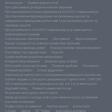
Оголошення
Новини водного поло
Про єдині вимоги до ведення класних журналів
Про призначення класних керівників на 2016/2017 навчальний рік
Про призначення відповідальних і встановлення доплат за
завідування навчальними кабінетами та встановлення доплат за
перевірку зошитів
Про дотримання у 2016/2017 навчальному році норм єдиного
орфографічного режиму
Стипендіальне забезпечення
Опитування
Творчі конкурси
Відгуки та рецензії на освітньо-професійну програму
Електронна скринька довіри
Розклад прийому творчих конкурсів
Сертифікат про акредитацію
Ліцензія
Графік прийому конкурсних випробувань
Конкурсні випробування
Охорона праці та БЖД
Рейтиговий список вступників
Правила прийому
Положення
Пляжний волейбол
Історія відділення
Національна гаряча лінія з попередження домашнього насильства,
торгівлі людьми та ґендерної дискримінації “гаряча лінія”, 0 800 500
335 (з мобільного або стаціонарного) або 116 123 (з мобільного)
Кадровий склад
Наявність вакантних посад
Результати моніторингу якості освіти
Умови досупності закладу освіти для навчання осіб з особливими
освітніми потребами
Розмір плати за навчання
Публічні кошти
Бухгалтерія
1-3 курс
Школа
ОТ “Чайка”
Благодійна допомога