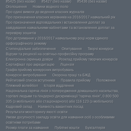
#5425 (без назви)
#5427 (без назви)
#5436 (без назви)
Оголошення
Новини водного поло
Про єдині вимоги до ведення класних журналів
Про призначення класних керівників на 2016/2017 навчальний рік
Про призначення відповідальних і встановлення доплат за
завідування навчальними кабінетами та встановлення доплат за
перевірку зошитів
Про дотримання у 2016/2017 навчальному році норм єдиного
орфографічного режиму
Стипендіальне забезпечення
Опитування
Творчі конкурси
Відгуки та рецензії на освітньо-професійну програму
Електронна скринька довіри
Розклад прийому творчих конкурсів
Сертифікат про акредитацію
Ліцензія
Графік прийому конкурсних випробувань
Конкурсні випробування
Охорона праці та БЖД
Рейтиговий список вступників
Правила прийому
Положення
Пляжний волейбол
Історія відділення
Національна гаряча лінія з попередження домашнього насильства,
торгівлі людьми та ґендерної дискримінації “гаряча лінія”, 0 800 500
335 (з мобільного або стаціонарного) або 116 123 (з мобільного)
Кадровий склад
Наявність вакантних посад
Результати моніторингу якості освіти
Умови досупності закладу освіти для навчання осіб з особливими
освітніми потребами
Розмір плати за навчання
Публічні кошти
Бухгалтерія