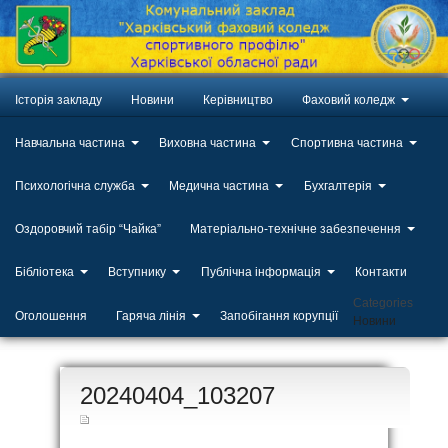
Історія закладу
Новини
Керівництво
Фаховий коледж
Навчальна частина
Виховна частина
Спортивна частина
Психологічна служба
Медична частина
Бухгалтерія
Оздоровчий табір “Чайка”
Матеріально-технічне забезпечення
Бібліотека
Вступнику
Публічна інформація
Контакти
Categories
Оголошення
Гаряча лінія
Запобігання корупції
Новини
ЛИП
20240404_103207
20