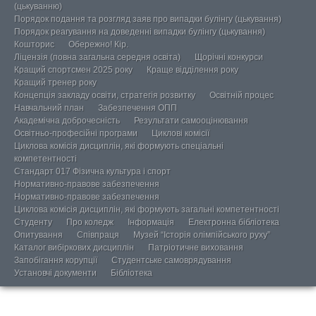
(цькуванню)
Порядок подання та розгляд заяв про випадки булінгу (цькування)
Порядок реагування на доведенні випадки булінгу (цькування)
Кошторис
Обережно! Кір.
Ліцензія (повна загальна середня освіта)
Щорічні конкурси
Кращий спортсмен 2025 року
Краще відділення року
Кращий тренер року
Концепція закладу освіти, стратегія розвитку
Освітній процес
Навчальний план
Забезпечення ОПП
Академічна доброчесність
Результати самооцінювання
Освітньо-професійні програми
Циклові комісії
Циклова комісія дисциплін, які формують спеціальні
компетентності
Стандарт 017 Фізична культура і спорт
Нормативно-правове забезпечення
Нормативно-правове забезпечення
Циклова комісія дисциплін, які формують загальні компетентності
Студенту
Про коледж
Інформація
Електронна бібліотека
Опитування
Співпраця
Музей “Історія олімпійського руху”
Каталог вибіркових дисциплін
Патріотичне виховання
Запобігання корупції
Студентське самоврядування
Установчі документи
Бібліотека