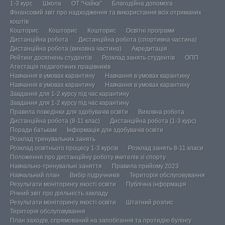
1-3 курс
Школа
ОТ “Чайка”
Благодійна допомога
Фінансовий звіт про надходження та використання всіх отриманих
коштів
Кошторис
Кошторис
Кошторис
Освітні програми
Дистанційна робота
Дистанційна робота (спортивна частина)
Дистанційна робота (виховна частина)
Акредитація
Рейтинг досягнень студентів
Розклад занять студентів
ОПП
Атестація педагогічних працівників
Навчання в умовах карантину
Навчання в умовах карантину
Навчання в умовах карантину
Навчання в умовах карантину
Завдання для 1-2 курсу під час карантину
Завдання для 1-2 курсу під час карантину
Правила поведінки для здобувачів освіти
Виховна робота
Дистанційна робота (8-11 клас)
Дистанційна робота (1-3 курс)
Поради батькам
Інформація для здобувачів освіти
Розклад тренувальних занять
Розклад освітнього процесу 1-3 курсів
Розклад занять 8-11 класи
Положення про дистанційну роботу вчителів зі спорту
Навчально-тренувальні заняття
Правила прийому 2023
Навчальний план
Вибір підручників
Територія обслуговування
Результати моніторингу якості освіти
Публічна інформація
Річний звіт про діяльність закладу
Результати моніторингу якості освіти
Штатний розпис
Територія обслуговування
План заходів, спрямований на запобігання та протидію булінгу