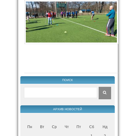
ПОИСК
АРХИВ НОВОСТЕЙ
Пн
Вт
Ср
Чт
Пт
Сб
Нд
1
2