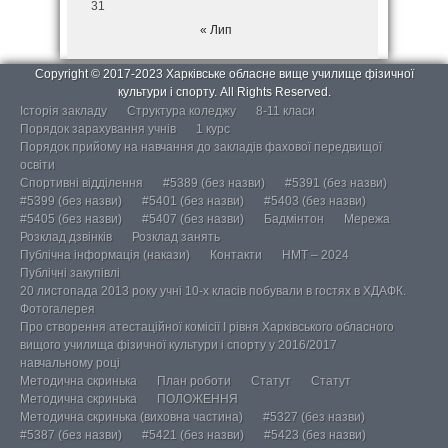
31
« Лип
Copyright © 2017-2023 Харківське обласне вище училище фізичної
культури і спорту. All Rights Reserved.
Історія закладу
Структура коледжу
8-11 класи
Порядок зарахування учнів
1 курс
Порядок прийому на навчання до закладів фахової передвищої
освіти
Спортивні відділення
#5389 (без назви)
#5391 (без назви)
#5399 (без назви)
#5401 (без назви)
#5403 (без назви)
#5405 (без назви)
#5407 (без назви)
Бадмінтон
Мережа
Розклад дзвінків
Розклад занять
Публічна інформація (накази)
Контакти
НМТ – 2024
Публічні закупівлі
20 листопада 2013 року учні 10-х класів побували в гостях в ХДАФК.
Фотогалерея
Про створення атестаційної комісії І рівня Харківського обласного
вищого училища фізичної культури і спорту у 2016/2017
навчальному році
Методична скринька
План роботи
Статут
Статут
Методична скринька
ПОЛОЖЕННЯ
Методична скринька (виховна частина)
#5327 (без назви)
#5387 (без назви)
#5421 (без назви)
#5423 (без назви)