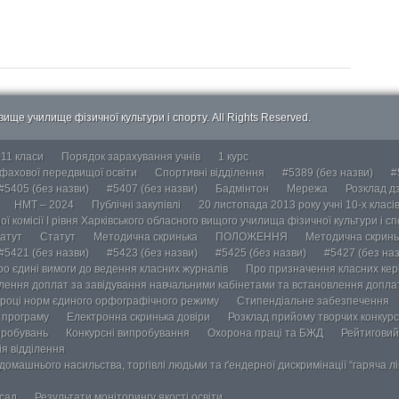
ище училище фізичної культури і спорту. All Rights Reserved.
-11 класи
Порядок зарахування учнів
1 курс
 фахової передвищої освіти
Спортивні відділення
#5389 (без назви)
#
#5405 (без назви)
#5407 (без назви)
Бадмінтон
Мережа
Розклад дз
НМТ – 2024
Публічні закупівлі
20 листопада 2013 року учні 10-х класі
ї комісії І рівня Харківського обласного вищого училища фізичної культури і с
атут
Статут
Методична скринька
ПОЛОЖЕННЯ
Методична скринь
#5421 (без назви)
#5423 (без назви)
#5425 (без назви)
#5427 (без наз
ро єдині вимоги до ведення класних журналів
Про призначення класних кері
лення доплат за завідування навчальними кабінетами та встановлення доплат
році норм єдиного орфографічного режиму
Стипендіальне забезпечення
у програму
Електронна скринька довіри
Розклад прийому творчих конкурс
пробувань
Конкурсні випробування
Охорона праці та БЖД
Рейтиговий
ія відділення
омашнього насильства, торгівлі людьми та ґендерної дискримінації “гаряча лін
осад
Результати моніторингу якості освіти