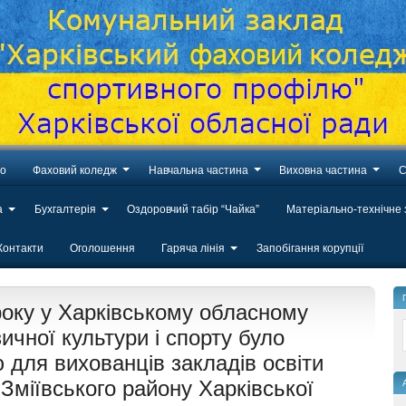
во
Фаховий коледж
Навчальна частина
Виховна частина
С
а
Бухгалтерія
Оздоровчий табір “Чайка”
Матеріально-технічне
Контакти
Оголошення
Гаряча лінія
Запобігання корупції
року у Харківському обласному
чної культури і спорту було
 для вихованців закладів освіти
Зміївського району Харківської