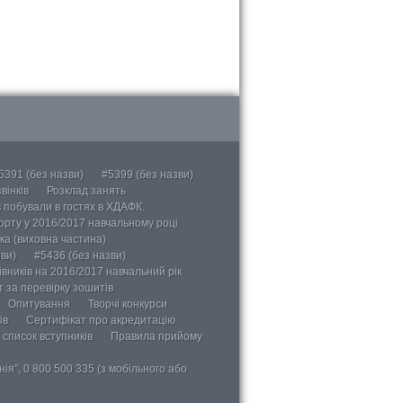
5391 (без назви)
#5399 (без назви)
вінків
Розклад занять
в побували в гостях в ХДАФК.
порту у 2016/2017 навчальному році
ка (виховна частина)
ви)
#5436 (без назви)
вників на 2016/2017 навчальний рік
 за перевірку зошитів
Опитування
Творчі конкурси
ів
Сертифікат про акредитацію
 список вступників
Правила прийому
ія”, 0 800 500 335 (з мобільного або