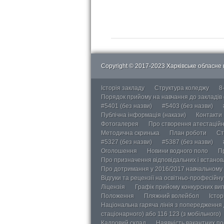
Copyright © 2017-2023 Харківське обласне в
Історія закладу
Структура коледжу
8
Порядок прийому на навчання до закладів
#5401 (без назви)
#5403 (без назви)
Публічна інформація (накази)
Контакти
Фотогалерея
Про створення атестаційно
Методична скринька
План роботи
Ст
#5327 (без назви)
#5387 (без назви)
Оголошення
Новини водного поло
П
Про призначення відповідальних і встанов
Про дотримання у 2016/2017 навчальному 
Відгуки та рецензії на освітньо-професійн
Ліцензія
Графік прийому конкурсних ви
Положення
Пляжний волейбол
Істор
Національна гаряча лінія з попередження д
стаціонарного) або 116 123 (з мобільного)
Кадровий склад
Наявність вакантних п