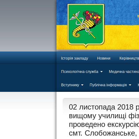
Історія закладу
Новини
Керівницт
Психологічна служба
Медична частин
Вступнику
Публічна інформація
ЛИП
02 листопада 2018 
20
вищому училищі фізи
проведено екскурсію
смт. Слобожанське, 