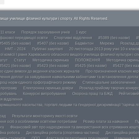
ище училище фізичної культури і спорту. All Rights Reserved.
-11 класи
Порядок зарахування учнів
1 курс
 фахової передвищої освіти
Спортивні відділення
#5389 (без назви)
#
#5405 (без назви)
#5407 (без назви)
Бадмінтон
Мережа
Розклад дз
НМТ – 2024
Публічні закупівлі
20 листопада 2013 року учні 10-х класі
ї комісії І рівня Харківського обласного вищого училища фізичної культури і с
атут
Статут
Методична скринька
ПОЛОЖЕННЯ
Методична скринь
#5421 (без назви)
#5423 (без назви)
#5425 (без назви)
#5427 (без наз
ро єдині вимоги до ведення класних журналів
Про призначення класних кері
лення доплат за завідування навчальними кабінетами та встановлення доплат
році норм єдиного орфографічного режиму
Стипендіальне забезпечення
у програму
Електронна скринька довіри
Розклад прийому творчих конкурс
пробувань
Конкурсні випробування
Охорона праці та БЖД
Рейтиговий
ія відділення
омашнього насильства, торгівлі людьми та ґендерної дискримінації “гаряча лін
осад
Результати моніторингу якості освіти
ання осіб з особливими освітніми потребами
Розмір плати за навчання
Пу
ога
Фінансовий звіт про надходження та використання всіх отриманих кошті
йна робота
Дистанційна робота (спортивна частина)
Дистанційна робот
нять студентів
ОПП
Атестація педагогічних працівників
Навчання в у