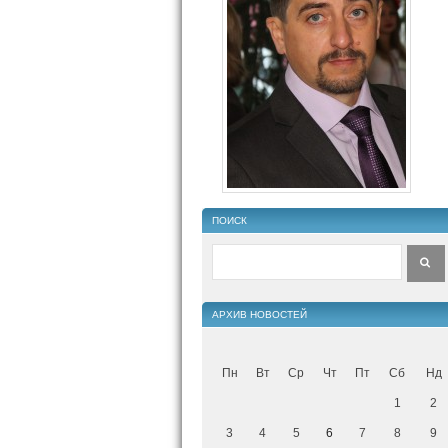
ПОИСК
АРХИВ НОВОСТЕЙ
Пн
Вт
Ср
Чт
Пт
Сб
Нд
1
2
3
4
5
6
7
8
9