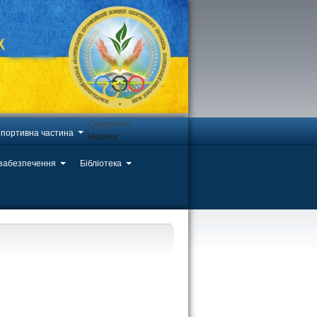
Categories
портивна частина
Новини
 забезпечення
Бібліотека