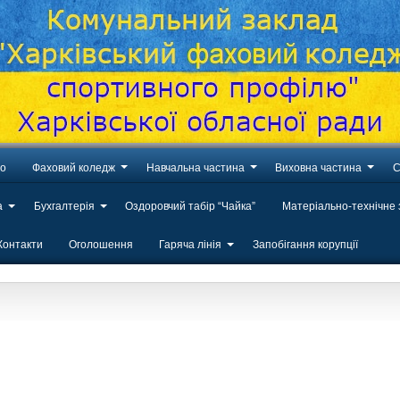
во
Фаховий коледж
Навчальна частина
Виховна частина
С
а
Бухгалтерія
Оздоровчий табір “Чайка”
Матеріально-технічне
Контакти
Оголошення
Гаряча лінія
Запобігання корупції