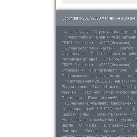
Copyright © 2017-2023 Харківське обласне в
Історія закладу
Структура коледжу
8
Порядок прийому на навчання до закладів
#5401 (без назви)
#5403 (без назви)
Публічна інформація (накази)
Контакти
Фотогалерея
Про створення атестаційно
Методична скринька
План роботи
Ст
#5327 (без назви)
#5387 (без назви)
Оголошення
Новини водного поло
П
Про призначення відповідальних і встанов
Про дотримання у 2016/2017 навчальному 
Відгуки та рецензії на освітньо-професійн
Ліцензія
Графік прийому конкурсних ви
Положення
Пляжний волейбол
Істор
Національна гаряча лінія з попередження д
стаціонарного) або 116 123 (з мобільного)
Кадровий склад
Наявність вакантних п
Умови досупності закладу освіти для навч
Школа
ОТ “Чайка”
Благодійна допом
Кошторис
Освітні програми
Дистанці
Рейтинг досягнень студентів
Розклад за