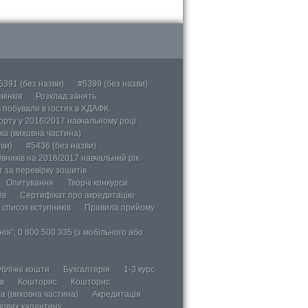
5391 (без назви)
#5399 (без назви)
вінків
Розклад занять
в побували в гостях в ХДАФК.
порту у 2016/2017 навчальному році
ка (виховна частина)
ви)
#5436 (без назви)
вників на 2016/2017 навчальний рік
 за перевірку зошитів
Опитування
Творчі конкурси
ів
Сертифікат про акредитацію
 список вступників
Правила прийому
ія”, 0 800 500 335 (з мобільного або
блічні кошти
Бухгалтерія
1-3 курс
в
Кошторис
Кошторис
а (виховна частина)
Акредитація
мовах карантину