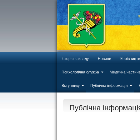
Історія закладу
Новини
Керівницт
Психологічна служба
Медична частин
Вступнику
Публічна інформація
Публічна інформаці