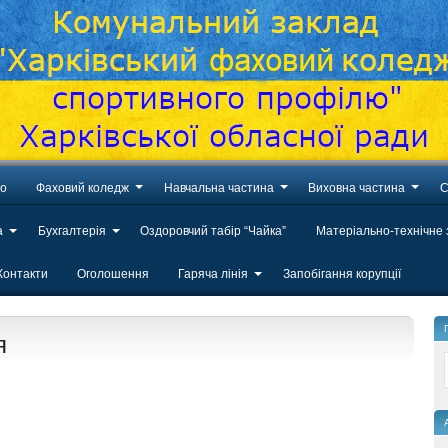
во
Фаховий коледж
Навчальна частина
Виховна частина
С
а
Бухгалтерія
Оздоровчий табір “Чайка”
Матеріально-технічне
Контакти
Оголошення
Гаряча лінія
Запобігання корупції
я