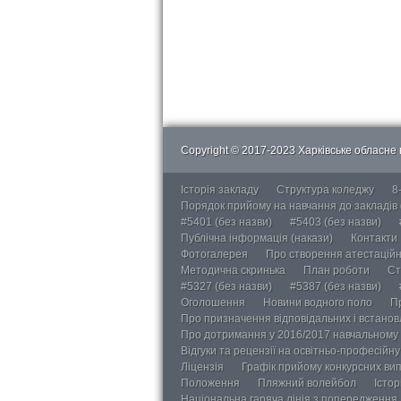
Copyright © 2017-2023 Харківське обласне в
Історія закладу
Структура коледжу
8
Порядок прийому на навчання до закладів
#5401 (без назви)
#5403 (без назви)
Публічна інформація (накази)
Контакти
Фотогалерея
Про створення атестаційно
Методична скринька
План роботи
Ст
#5327 (без назви)
#5387 (без назви)
Оголошення
Новини водного поло
П
Про призначення відповідальних і встанов
Про дотримання у 2016/2017 навчальному 
Відгуки та рецензії на освітньо-професійн
Ліцензія
Графік прийому конкурсних ви
Положення
Пляжний волейбол
Істор
Національна гаряча лінія з попередження д