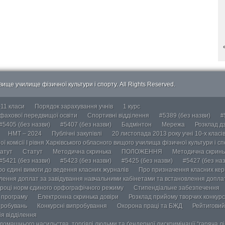
ище училище фізичної культури і спорту. All Rights Reserved.
-11 класи
Порядок зарахування учнів
1 курс
 фахової передвищої освіти
Спортивні відділення
#5389 (без назви)
#
#5405 (без назви)
#5407 (без назви)
Бадмінтон
Мережа
Розклад дз
НМТ – 2024
Публічні закупівлі
20 листопада 2013 року учні 10-х класі
ї комісії І рівня Харківського обласного вищого училища фізичної культури і с
атут
Статут
Методична скринька
ПОЛОЖЕННЯ
Методична скринь
#5421 (без назви)
#5423 (без назви)
#5425 (без назви)
#5427 (без наз
ро єдині вимоги до ведення класних журналів
Про призначення класних кері
лення доплат за завідування навчальними кабінетами та встановлення доплат
році норм єдиного орфографічного режиму
Стипендіальне забезпечення
у програму
Електронна скринька довіри
Розклад прийому творчих конкурс
пробувань
Конкурсні випробування
Охорона праці та БЖД
Рейтиговий
ія відділення
омашнього насильства, торгівлі людьми та ґендерної дискримінації “гаряча лін