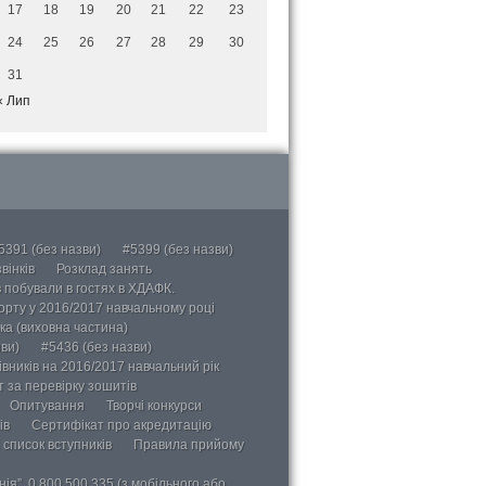
17
18
19
20
21
22
23
24
25
26
27
28
29
30
31
« Лип
5391 (без назви)
#5399 (без назви)
вінків
Розклад занять
в побували в гостях в ХДАФК.
порту у 2016/2017 навчальному році
ка (виховна частина)
ви)
#5436 (без назви)
вників на 2016/2017 навчальний рік
 за перевірку зошитів
Опитування
Творчі конкурси
ів
Сертифікат про акредитацію
 список вступників
Правила прийому
ія”, 0 800 500 335 (з мобільного або