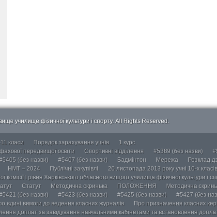
ище училище фізичної культури і спорту. All Rights Reserved.
-11 класи
Порядок зарахування учнів
1 курс
 фахової передвищої освіти
Спортивні відділення
#5389 (без назви)
#
#5405 (без назви)
#5407 (без назви)
Бадмінтон
Мережа
Розклад дз
НМТ – 2024
Публічні закупівлі
20 листопада 2013 року учні 10-х класі
ї комісії І рівня Харківського обласного вищого училища фізичної культури і с
атут
Статут
Методична скринька
ПОЛОЖЕННЯ
Методична скринь
#5421 (без назви)
#5423 (без назви)
#5425 (без назви)
#5427 (без наз
ро єдині вимоги до ведення класних журналів
Про призначення класних кері
лення доплат за завідування навчальними кабінетами та встановлення доплат