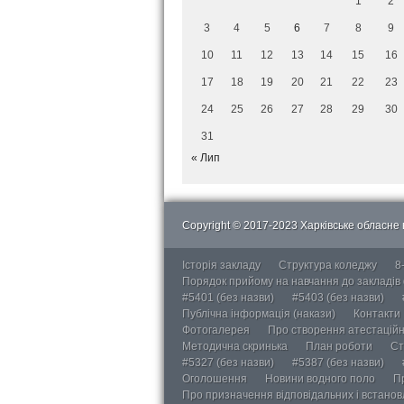
1
2
3
4
5
6
7
8
9
10
11
12
13
14
15
16
17
18
19
20
21
22
23
24
25
26
27
28
29
30
31
« Лип
Copyright © 2017-2023 Харківське обласне в
Історія закладу
Структура коледжу
8
Порядок прийому на навчання до закладів
#5401 (без назви)
#5403 (без назви)
Публічна інформація (накази)
Контакти
Фотогалерея
Про створення атестаційно
Методична скринька
План роботи
Ст
#5327 (без назви)
#5387 (без назви)
Оголошення
Новини водного поло
П
Про призначення відповідальних і встанов