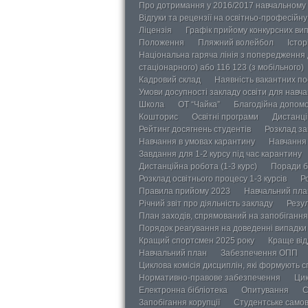
Про дотримання у 2016/2017 навчальному 
Відгуки та рецензії на освітньо-професійн
Ліцензія
Графік прийому конкурсних ви
Положення
Пляжний волейбол
Істор
Національна гаряча лінія з попередження д
стаціонарного) або 116 123 (з мобільного)
Кадровий склад
Наявність вакантних п
Умови досупності закладу освіти для навч
Школа
ОТ “Чайка”
Благодійна допом
Кошторис
Освітні програми
Дистанці
Рейтинг досягнень студентів
Розклад за
Навчання в умовах карантину
Навчання 
Завдання для 1-2 курсу під час карантину
Дистанційна робота (1-3 курс)
Поради б
Розклад освітнього процесу 1-3 курсів
Р
Правила прийому 2023
Навчальний пла
Річний звіт про діяльність закладу
Резул
План заходів, спрямований на запобігання 
Порядок реагування на доведенні випадки 
Кращий спортсмен 2025 року
Краще від
Навчальний план
Забезпечення ОПП
Циклова комісія дисциплін, які формують с
Нормативно-правове забезпечення
Цик
Електронна бібліотека
Опитування
С
Запобігання корупції
Студентське само