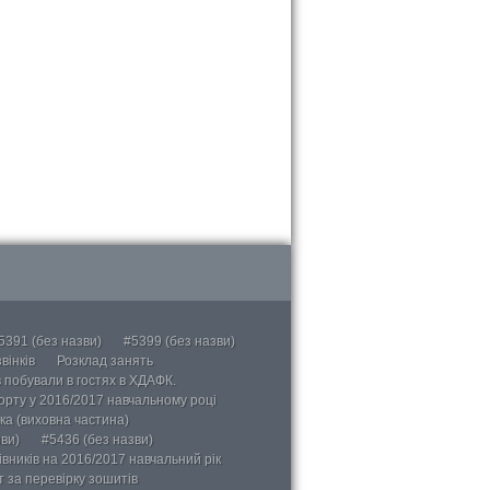
5391 (без назви)
#5399 (без назви)
вінків
Розклад занять
в побували в гостях в ХДАФК.
порту у 2016/2017 навчальному році
ка (виховна частина)
ви)
#5436 (без назви)
вників на 2016/2017 навчальний рік
 за перевірку зошитів