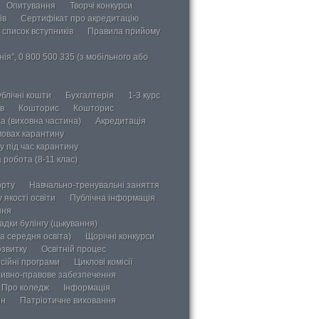
Опитування
Творчі конкурси
ів
Сертифікат про акредитацію
 список вступників
Правила прийому
ія”, 0 800 500 335 (з мобільного або
блічні кошти
Бухгалтерія
1-3 курс
в
Кошторис
Кошторис
а (виховна частина)
Акредитація
мовах карантину
у під час карантину
 робота (8-11 клас)
орту
Навчально-тренувальні заняття
 якості освіти
Публічна інформація
ння
дки булінгу (цькування)
а середня освіта)
Щорічні конкурси
озвитку
Освітній процес
сійні програми
Циклові комісії
ивно-правове забезпечення
Про коледж
Інформація
ін
Патріотичне виховання