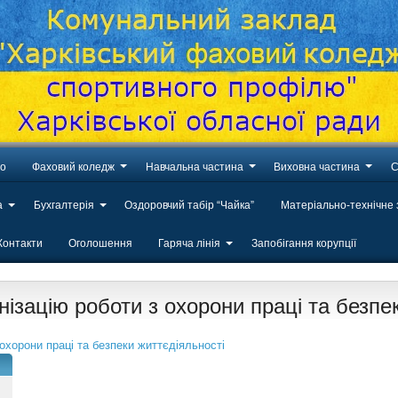
во
Фаховий коледж
Навчальна частина
Виховна частина
С
а
Бухгалтерія
Оздоровчий табір “Чайка”
Матеріально-технічне
Контакти
Оголошення
Гаряча лінія
Запобігання корупції
ізацію роботи з охорони праці та безпе
охорони праці та безпеки життєдіяльності