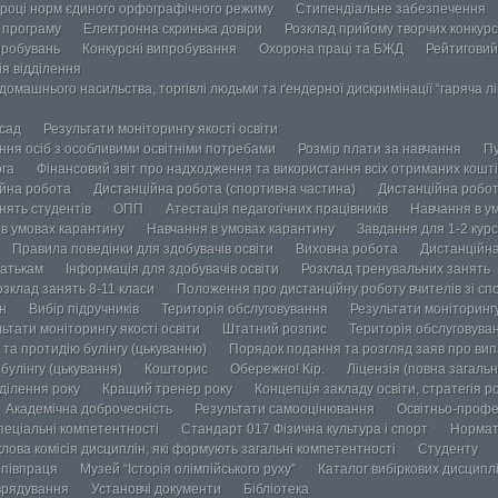
році норм єдиного орфографічного режиму
Стипендіальне забезпечення
у програму
Електронна скринька довіри
Розклад прийому творчих конкурс
пробувань
Конкурсні випробування
Охорона праці та БЖД
Рейтиговий
ія відділення
омашнього насильства, торгівлі людьми та ґендерної дискримінації “гаряча лін
осад
Результати моніторингу якості освіти
ання осіб з особливими освітніми потребами
Розмір плати за навчання
Пу
ога
Фінансовий звіт про надходження та використання всіх отриманих кошті
йна робота
Дистанційна робота (спортивна частина)
Дистанційна робот
нять студентів
ОПП
Атестація педагогічних працівників
Навчання в у
в умовах карантину
Навчання в умовах карантину
Завдання для 1-2 курс
Правила поведінки для здобувачів освіти
Виховна робота
Дистанційна
атькам
Інформація для здобувачів освіти
Розклад тренувальних занять
озклад занять 8-11 класи
Положення про дистанційну роботу вчителів зі сп
н
Вибір підручників
Територія обслуговування
Результати моніторингу
ьтати моніторингу якості освіти
Штатний розпис
Територія обслуговува
та протидію булінгу (цькуванню)
Порядок подання та розгляд заяв про випа
булінгу (цькування)
Кошторис
Обережно! Кір.
Ліцензія (повна загальн
ділення року
Кращий тренер року
Концепція закладу освіти, стратегія р
Академічна доброчесність
Результати самооцінювання
Освітньо-профе
пеціальні компетентності
Стандарт 017 Фізична культура і спорт
Нормат
лова комісія дисциплін, які формують загальні компетентності
Студенту
півпраця
Музей “Історія олімпійського руху”
Каталог вибіркових дисципл
врядування
Установчі документи
Бібліотека