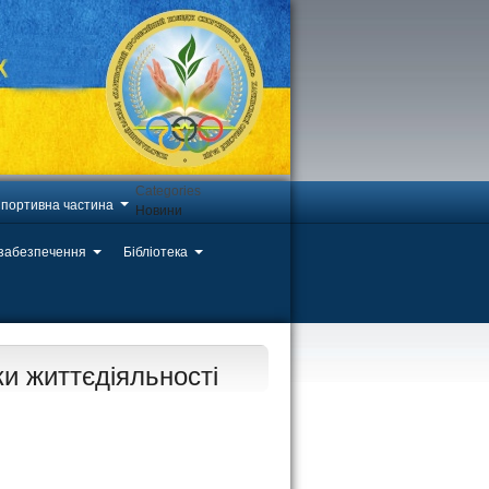
Categories
портивна частина
Новини
 забезпечення
Бібліотека
ки життєдіяльності