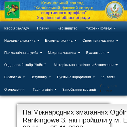
Історія закладу
Новини
Керівництво
Фаховий коледж
Навчальна частина
Виховна частина
Спортивна частина
Психологічна служба
Медична частина
Бухгалтерія
Оздоровчий табір “Чайка”
Матеріально-технічне забезпечення
Бібліотека
Вступнику
Публічна інформація
Контакти
Categories
Оголошення
Гаряча лінія
Запобігання корупції
Новини
ЛИП
На Міжнародних змаганнях Ogóln
20
Rankingowe 3, які пройшли у м. 