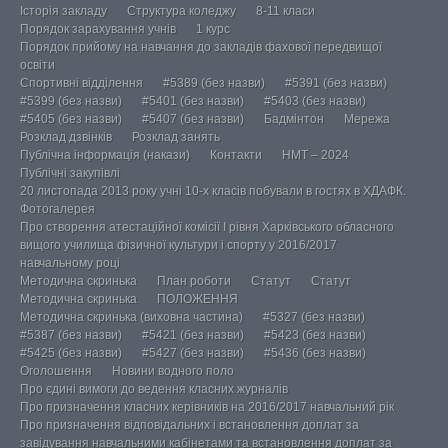
Історія закладу
Структура коледжу
8-11 класи
Порядок зарахування учнів
1 курс
Порядок прийому на навчання до закладів фахової передвищої
освіти
Спортивні відділення
#5389 (без назви)
#5391 (без назви)
#5399 (без назви)
#5401 (без назви)
#5403 (без назви)
#5405 (без назви)
#5407 (без назви)
Бадмінтон
Мережа
Розклад дзвінків
Розклад занять
Публічна інформація (накази)
Контакти
НМТ – 2024
Публічні закупівлі
20 листопада 2013 року учні 10-х класів побували в гостях в ХДАФК.
Фотогалерея
Про створення атестаційної комісії І рівня Харківського обласного
вищого училища фізичної культури і спорту у 2016/2017
навчальному році
Методична скринька
План роботи
Статут
Статут
Методична скринька
ПОЛОЖЕННЯ
Методична скринька (виховна частина)
#5327 (без назви)
#5387 (без назви)
#5421 (без назви)
#5423 (без назви)
#5425 (без назви)
#5427 (без назви)
#5436 (без назви)
Оголошення
Новини водного поло
Про єдині вимоги до ведення класних журналів
Про призначення класних керівників на 2016/2017 навчальний рік
Про призначення відповідальних і встановлення доплат за
завідування навчальними кабінетами та встановлення доплат за