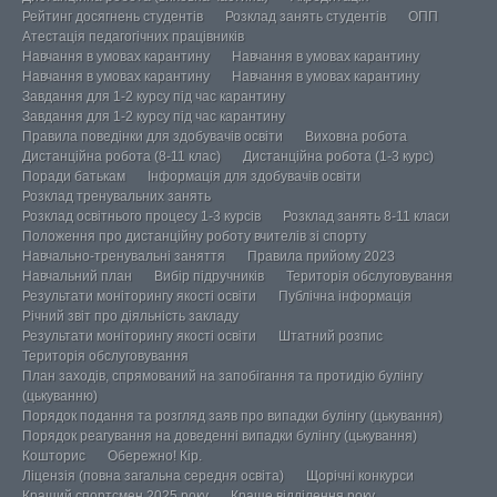
Рейтинг досягнень студентів
Розклад занять студентів
ОПП
Атестація педагогічних працівників
Навчання в умовах карантину
Навчання в умовах карантину
Навчання в умовах карантину
Навчання в умовах карантину
Завдання для 1-2 курсу під час карантину
Завдання для 1-2 курсу під час карантину
Правила поведінки для здобувачів освіти
Виховна робота
Дистанційна робота (8-11 клас)
Дистанційна робота (1-3 курс)
Поради батькам
Інформація для здобувачів освіти
Розклад тренувальних занять
Розклад освітнього процесу 1-3 курсів
Розклад занять 8-11 класи
Положення про дистанційну роботу вчителів зі спорту
Навчально-тренувальні заняття
Правила прийому 2023
Навчальний план
Вибір підручників
Територія обслуговування
Результати моніторингу якості освіти
Публічна інформація
Річний звіт про діяльність закладу
Результати моніторингу якості освіти
Штатний розпис
Територія обслуговування
План заходів, спрямований на запобігання та протидію булінгу
(цькуванню)
Порядок подання та розгляд заяв про випадки булінгу (цькування)
Порядок реагування на доведенні випадки булінгу (цькування)
Кошторис
Обережно! Кір.
Ліцензія (повна загальна середня освіта)
Щорічні конкурси
Кращий спортсмен 2025 року
Краще відділення року