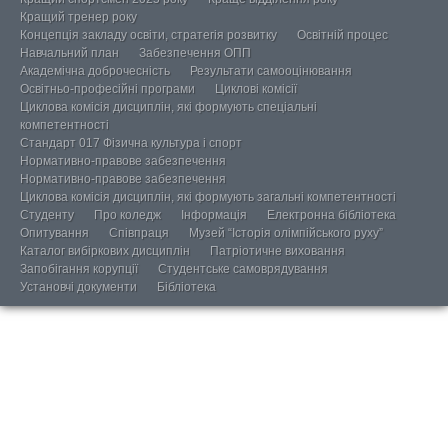
Кращий тренер року
Концепція закладу освіти, стратегія розвитку
Освітній процес
Навчальний план
Забезпечення ОПП
Академічна доброчесність
Результати самооцінювання
Освітньо-професійні програми
Циклові комісії
Циклова комісія дисциплін, які формують спеціальні
компетентності
Стандарт 017 Фізична культура і спорт
Нормативно-правове забезпечення
Нормативно-правове забезпечення
Циклова комісія дисциплін, які формують загальні компетентності
Студенту
Про коледж
Інформація
Електронна бібліотека
Опитування
Співпраця
Музей “Історія олімпійського руху”
Каталог вибіркових дисциплін
Патріотичне виховання
Запобігання корупції
Студентське самоврядування
Установчі документи
Бібліотека