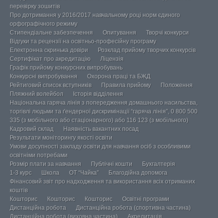
перевірку зошитів
Про дотримання у 2016/2017 навчальному році норм єдиного
орфографічного режиму
Стипендіальне забезпечення
Опитування
Творчі конкурси
Відгуки та рецензії на освітньо-професійну програму
Електронна скринька довіри
Розклад прийому творчих конкурсів
Сертифікат про акредитацію
Ліцензія
Графік прийому конкурсних випробувань
Конкурсні випробування
Охорона праці та БЖД
Рейтиговий список вступників
Правила прийому
Положення
Пляжний волейбол
Історія відділення
Національна гаряча лінія з попередження домашнього насильства,
торгівлі людьми та ґендерної дискримінації “гаряча лінія”, 0 800 500
335 (з мобільного або стаціонарного) або 116 123 (з мобільного)
Кадровий склад
Наявність вакантних посад
Результати моніторингу якості освіти
Умови досупності закладу освіти для навчання осіб з особливими
освітніми потребами
Розмір плати за навчання
Публічні кошти
Бухгалтерія
1-3 курс
Школа
ОТ “Чайка”
Благодійна допомога
Фінансовий звіт про надходження та використання всіх отриманих
коштів
Кошторис
Кошторис
Кошторис
Освітні програми
Дистанційна робота
Дистанційна робота (спортивна частина)
Дистанційна робота (виховна частина)
Акредитація