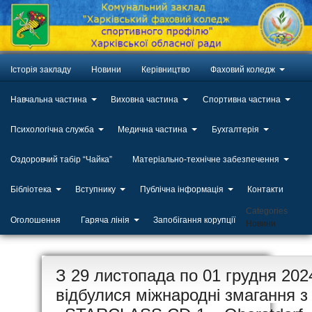
Історія закладу
Новини
Керівництво
Фаховий коледж
Навчальна частина
Виховна частина
Спортивна частина
Психологічна служба
Медична частина
Бухгалтерія
Оздоровчий табір “Чайка”
Матеріально-технічне забезпечення
Бібліотека
Вступнику
Публічна інформація
Контакти
Categories
Оголошення
Гаряча лінія
Запобігання корупції
Новини
ЛИП
З 29 листопада по 01 грудня 2024
20
відбулися міжнародні змагання з