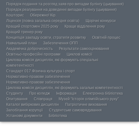
Порядок подання та розгляд заяв про випадки булінгу (цькування)
Порядок реагування на доведенні випадки булінгу (цькування)
Кошторис
Обережно! Кір.
Ліцензія (повна загальна середня освіта)
Щорічні конкурси
Кращий спортсмен 2025 року
Краще відділення року
Кращий тренер року
Концепція закладу освіти, стратегія розвитку
Освітній процес
Навчальний план
Забезпечення ОПП
Академічна доброчесність
Результати самооцінювання
Освітньо-професійні програми
Циклові комісії
Циклова комісія дисциплін, які формують спеціальні
компетентності
Стандарт 017 Фізична культура і спорт
Нормативно-правове забезпечення
Нормативно-правове забезпечення
Циклова комісія дисциплін, які формують загальні компетентності
Студенту
Про коледж
Інформація
Електронна бібліотека
Опитування
Співпраця
Музей “Історія олімпійського руху”
Каталог вибіркових дисциплін
Патріотичне виховання
Запобігання корупції
Студентське самоврядування
Установчі документи
Бібліотека