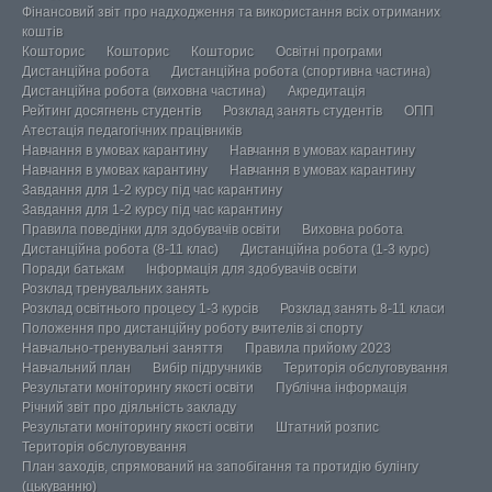
Фінансовий звіт про надходження та використання всіх отриманих
коштів
Кошторис
Кошторис
Кошторис
Освітні програми
Дистанційна робота
Дистанційна робота (спортивна частина)
Дистанційна робота (виховна частина)
Акредитація
Рейтинг досягнень студентів
Розклад занять студентів
ОПП
Атестація педагогічних працівників
Навчання в умовах карантину
Навчання в умовах карантину
Навчання в умовах карантину
Навчання в умовах карантину
Завдання для 1-2 курсу під час карантину
Завдання для 1-2 курсу під час карантину
Правила поведінки для здобувачів освіти
Виховна робота
Дистанційна робота (8-11 клас)
Дистанційна робота (1-3 курс)
Поради батькам
Інформація для здобувачів освіти
Розклад тренувальних занять
Розклад освітнього процесу 1-3 курсів
Розклад занять 8-11 класи
Положення про дистанційну роботу вчителів зі спорту
Навчально-тренувальні заняття
Правила прийому 2023
Навчальний план
Вибір підручників
Територія обслуговування
Результати моніторингу якості освіти
Публічна інформація
Річний звіт про діяльність закладу
Результати моніторингу якості освіти
Штатний розпис
Територія обслуговування
План заходів, спрямований на запобігання та протидію булінгу
(цькуванню)