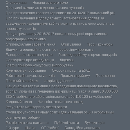
Оголошення
Новини водного поло
Про єдині вимоги до ведення класних журналів
Про призначення класних керівників на 2016/2017 навчальний рік
Про призначення відповідальних і встановлення доплат за
завідування навчальними кабінетами та встановлення доплат за
перевірку зошитів
Про дотримання у 2016/2017 навчальному році норм єдиного
орфографічного режиму
Стипендіальне забезпечення
Опитування
Творчі конкурси
Відгуки та рецензії на освітньо-професійну програму
Електронна скринька довіри
Розклад прийому творчих конкурсів
Сертифікат про акредитацію
Ліцензія
Графік прийому конкурсних випробувань
Конкурсні випробування
Охорона праці та БЖД
Рейтиговий список вступників
Правила прийому
Положення
Пляжний волейбол
Історія відділення
Національна гаряча лінія з попередження домашнього насильства,
торгівлі людьми та ґендерної дискримінації “гаряча лінія”, 0 800 500
335 (з мобільного або стаціонарного) або 116 123 (з мобільного)
Кадровий склад
Наявність вакантних посад
Результати моніторингу якості освіти
Умови досупності закладу освіти для навчання осіб з особливими
освітніми потребами
Розмір плати за навчання
Публічні кошти
Бухгалтерія
1-3 курс
Школа
ОТ “Чайка”
Благодійна допомога