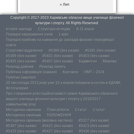
« Лип
Copyright © 2017-2023 Харківське обласне вище училище фізичної
культури і спорту. All Rights Reserved.
Історія закладу
Структура коледжу
8-11 класи
Порядок зарахування учнів
1 курс
Порядок прийому на навчання до закладів фахової передвищої
освіти
Спортивні відділення
#5389 (без назви)
#5391 (без назви)
#5399 (без назви)
#5401 (без назви)
#5403 (без назви)
#5405 (без назви)
#5407 (без назви)
Бадмінтон
Мережа
Розклад дзвінків
Розклад занять
Публічна інформація (накази)
Контакти
НМТ – 2024
Публічні закупівлі
20 листопада 2013 року учні 10-х класів побували в гостях в ХДАФК.
Фотогалерея
Про створення атестаційної комісії І рівня Харківського обласного
вищого училища фізичної культури і спорту у 2016/2017
навчальному році
Методична скринька
План роботи
Статут
Статут
Методична скринька
ПОЛОЖЕННЯ
Методична скринька (виховна частина)
#5327 (без назви)
#5387 (без назви)
#5421 (без назви)
#5423 (без назви)
#5425 (без назви)
#5427 (без назви)
#5436 (без назви)