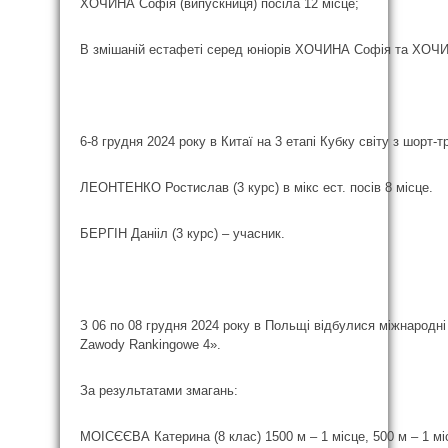
ХОЧИНА Софія (випускниця) посіла 12 місце;
В змішаній естафеті серед юніорів ХОЧИНА Софія та ХОЧИН
6-8 грудня 2024 року в Китаї на 3 етапі Кубку світу з шорт-т
ЛЕОНТЕНКО Ростислав (3 курс) в мікс ест. посів 8 місце.
БЕРГІН Данііл (3 курс) – учасник.
З 06 по 08 грудня 2024 року в Польщі відбулися міжнародні
Zawody Rankingowe 4».
За результатами змагань:
МОІСЄЄВА Катерина (8 клас) 1500 м – 1 місце, 500 м – 1 міс