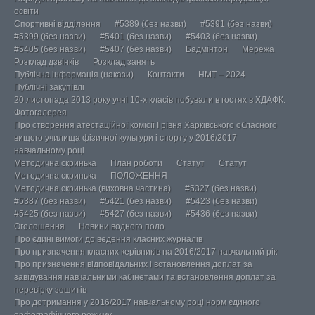
освіти
Спортивні відділення
#5389 (без назви)
#5391 (без назви)
#5399 (без назви)
#5401 (без назви)
#5403 (без назви)
#5405 (без назви)
#5407 (без назви)
Бадмінтон
Мережа
Розклад дзвінків
Розклад занять
Публічна інформація (накази)
Контакти
НМТ – 2024
Публічні закупівлі
20 листопада 2013 року учні 10-х класів побували в гостях в ХДАФК.
Фотогалерея
Про створення атестаційної комісії І рівня Харківського обласного
вищого училища фізичної культури і спорту у 2016/2017
навчальному році
Методична скринька
План роботи
Статут
Статут
Методична скринька
ПОЛОЖЕННЯ
Методична скринька (виховна частина)
#5327 (без назви)
#5387 (без назви)
#5421 (без назви)
#5423 (без назви)
#5425 (без назви)
#5427 (без назви)
#5436 (без назви)
Оголошення
Новини водного поло
Про єдині вимоги до ведення класних журналів
Про призначення класних керівників на 2016/2017 навчальний рік
Про призначення відповідальних і встановлення доплат за
завідування навчальними кабінетами та встановлення доплат за
перевірку зошитів
Про дотримання у 2016/2017 навчальному році норм єдиного
орфографічного режиму