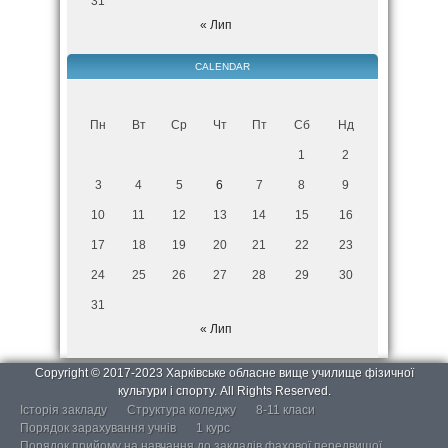
31
« Лип
CALENDAR
Пн
Вт
Ср
Чт
Пт
Сб
Нд
1
2
3
4
5
6
7
8
9
10
11
12
13
14
15
16
17
18
19
20
21
22
23
24
25
26
27
28
29
30
31
« Лип
Copyright © 2017-2023 Харківське обласне вище училище фізичної
культури і спорту. All Rights Reserved.
Історія закладу
Структура коледжу
8-11 класи
Порядок зарахування учнів
1 курс
Порядок прийому на навчання до закладів фахової передвищої