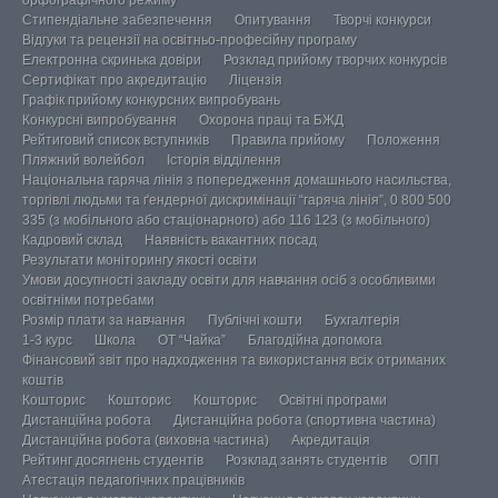
Стипендіальне забезпечення
Опитування
Творчі конкурси
Відгуки та рецензії на освітньо-професійну програму
Електронна скринька довіри
Розклад прийому творчих конкурсів
Сертифікат про акредитацію
Ліцензія
Графік прийому конкурсних випробувань
Конкурсні випробування
Охорона праці та БЖД
Рейтиговий список вступників
Правила прийому
Положення
Пляжний волейбол
Історія відділення
Національна гаряча лінія з попередження домашнього насильства,
торгівлі людьми та ґендерної дискримінації “гаряча лінія”, 0 800 500
335 (з мобільного або стаціонарного) або 116 123 (з мобільного)
Кадровий склад
Наявність вакантних посад
Результати моніторингу якості освіти
Умови досупності закладу освіти для навчання осіб з особливими
освітніми потребами
Розмір плати за навчання
Публічні кошти
Бухгалтерія
1-3 курс
Школа
ОТ “Чайка”
Благодійна допомога
Фінансовий звіт про надходження та використання всіх отриманих
коштів
Кошторис
Кошторис
Кошторис
Освітні програми
Дистанційна робота
Дистанційна робота (спортивна частина)
Дистанційна робота (виховна частина)
Акредитація
Рейтинг досягнень студентів
Розклад занять студентів
ОПП
Атестація педагогічних працівників