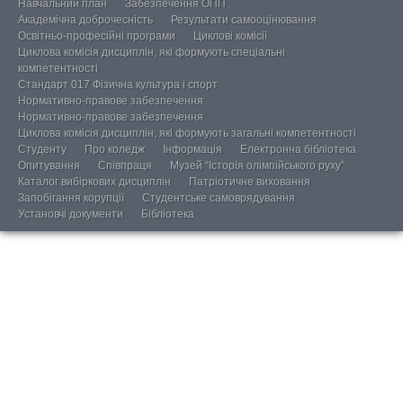
Навчальний план
Забезпечення ОПП
Академічна доброчесність
Результати самооцінювання
Освітньо-професійні програми
Циклові комісії
Циклова комісія дисциплін, які формують спеціальні
компетентності
Стандарт 017 Фізична культура і спорт
Нормативно-правове забезпечення
Нормативно-правове забезпечення
Циклова комісія дисциплін, які формують загальні компетентності
Студенту
Про коледж
Інформація
Електронна бібліотека
Опитування
Співпраця
Музей “Історія олімпійського руху”
Каталог вибіркових дисциплін
Патріотичне виховання
Запобігання корупції
Студентське самоврядування
Установчі документи
Бібліотека