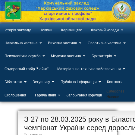
Історія закладу
Новини
Керівництво
Фаховий коледж
Навчальна частина
Виховна частина
Спортивна частина
Психологічна служба
Медична частина
Бухгалтерія
Оздоровчий табір “Чайка”
Матеріально-технічне забезпечення
Бібліотека
Вступнику
Публічна інформація
Контакти
Categories
Оголошення
Гаряча лінія
Запобігання корупції
Новини
ЛИП
З 27 по 28.03.2025 року в Білас
20
чемпіонат України серед доросли
НОВИНИ