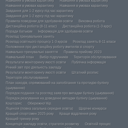
Навчання в умовах карантину
Навчання в умовах карантину
Навчання в умовах карантину
Навчання в умовах карантину
Завдання для 1-2 курсу під час карантину
Завдання для 1-2 курсу під час карантину
Правила поведінки для здобувачів освіти
Виховна робота
Дистанційна робота (8-11 клас)
Дистанційна робота (1-3 курс)
Поради батькам
Інформація для здобувачів освіти
Розклад тренувальних занять
Розклад освітнього процесу 1-3 курсів
Розклад занять 8-11 класи
Положення про дистанційну роботу вчителів зі спорту
Навчально-тренувальні заняття
Правила прийому 2023
Навчальний план
Вибір підручників
Територія обслуговування
Результати моніторингу якості освіти
Публічна інформація
Річний звіт про діяльність закладу
Результати моніторингу якості освіти
Штатний розпис
Територія обслуговування
План заходів, спрямований на запобігання та протидію булінгу
(цькуванню)
Порядок подання та розгляд заяв про випадки булінгу (цькування)
Порядок реагування на доведенні випадки булінгу (цькування)
Кошторис
Обережно! Кір.
Ліцензія (повна загальна середня освіта)
Щорічні конкурси
Кращий спортсмен 2025 року
Краще відділення року
Кращий тренер року
Концепція закладу освіти, стратегія розвитку
Освітній процес