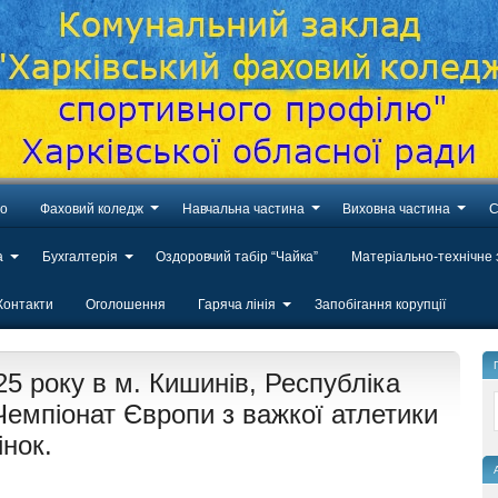
во
Фаховий коледж
Навчальна частина
Виховна частина
С
а
Бухгалтерія
Оздоровчий табір “Чайка”
Матеріально-технічне
Контакти
Оголошення
Гаряча лінія
Запобігання корупції
25 року в м. Кишинів, Республіка
емпіонат Європи з важкої атлетики
інок.