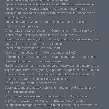
Про призначення класних керівників на 2016/2017 навчальний рік
Про призначення відповідальних і встановлення доплат за
завідування навчальними кабінетами та встановлення доплат за
перевірку зошитів
Про дотримання у 2016/2017 навчальному році норм єдиного
орфографічного режиму
Стипендіальне забезпечення
Опитування
Творчі конкурси
Відгуки та рецензії на освітньо-професійну програму
Електронна скринька довіри
Розклад прийому творчих конкурсів
Сертифікат про акредитацію
Ліцензія
Графік прийому конкурсних випробувань
Конкурсні випробування
Охорона праці та БЖД
Рейтиговий список вступників
Правила прийому
Положення
Пляжний волейбол
Історія відділення
Національна гаряча лінія з попередження домашнього насильства,
торгівлі людьми та ґендерної дискримінації “гаряча лінія”, 0 800 500
335 (з мобільного або стаціонарного) або 116 123 (з мобільного)
Кадровий склад
Наявність вакантних посад
Результати моніторингу якості освіти
Умови досупності закладу освіти для навчання осіб з особливими
освітніми потребами
Розмір плати за навчання
Публічні кошти
Бухгалтерія
1-3 курс
Школа
ОТ “Чайка”
Благодійна допомога
Фінансовий звіт про надходження та використання всіх отриманих