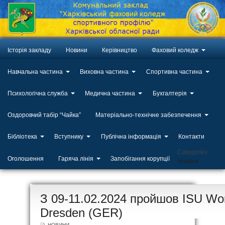
Історія закладу
Новини
Керівництво
Фаховий коледж
Навчальна частина
Виховна частина
Спортивна частина
Психологічна служба
Медична частина
Бухгалтерія
Оздоровчий табір “Чайка”
Матеріально-технічне забезпечення
Бібліотека
Вступнику
Публічна інформація
Контакти
Categories
Оголошення
Гаряча лінія
Запобігання корупції
Новини
ЛИП
З 09-11.02.2024 пройшов ISU Wor
20
Dresden (GER)
НОВИНИ