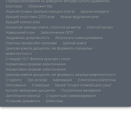
Порядок реагування на доведенні випадки булінгу (цькування)
Кошторис
Обережно! Кір.
Ліцензія (повна загальна середня освіта)
Щорічні конкурси
Кращий спортсмен 2025 року
Краще відділення року
Кращий тренер року
Концепція закладу освіти, стратегія розвитку
Освітній процес
Навчальний план
Забезпечення ОПП
Академічна доброчесність
Результати самооцінювання
Освітньо-професійні програми
Циклові комісії
Циклова комісія дисциплін, які формують спеціальні
компетентності
Стандарт 017 Фізична культура і спорт
Нормативно-правове забезпечення
Нормативно-правове забезпечення
Циклова комісія дисциплін, які формують загальні компетентності
Студенту
Про коледж
Інформація
Електронна бібліотека
Опитування
Співпраця
Музей “Історія олімпійського руху”
Каталог вибіркових дисциплін
Патріотичне виховання
Запобігання корупції
Студентське самоврядування
Установчі документи
Бібліотека