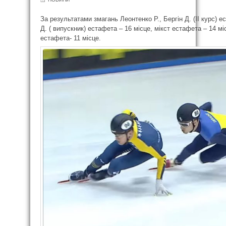
За результатами змагань Леонтенко Р., Бергін Д. (ІІ курс) 
Д. ( випускник) естафета – 16 місце, мікст естафета – 14 мі
естафета- 11 місце.