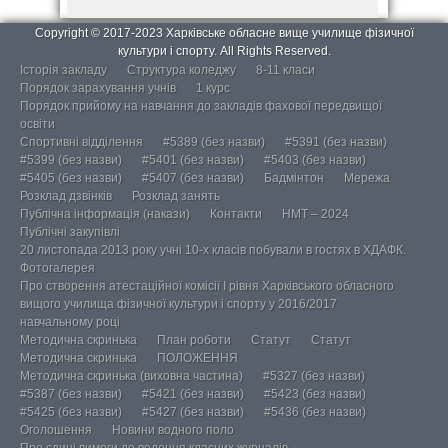
Copyright © 2017-2023 Харківське обласне вище училище фізичної
культури і спорту. All Rights Reserved.
Історія закладу
Структура коледжу
8-11 класи
Порядок зарахування учнів
1 курс
Порядок прийому на навчання до закладів фахової передвищої
освіти
Спортивні відділення
#5389 (без назви)
#5391 (без назви)
#5399 (без назви)
#5401 (без назви)
#5403 (без назви)
#5405 (без назви)
#5407 (без назви)
Бадмінтон
Мережа
Розклад дзвінків
Розклад занять
Публічна інформація (накази)
Контакти
НМТ – 2024
Публічні закупівлі
20 листопада 2013 року учні 10-х класів побували в гостях в ХДАФК.
Фотогалерея
Про створення атестаційної комісії І рівня Харківського обласного
вищого училища фізичної культури і спорту у 2016/2017
навчальному році
Методична скринька
План роботи
Статут
Статут
Методична скринька
ПОЛОЖЕННЯ
Методична скринька (виховна частина)
#5327 (без назви)
#5387 (без назви)
#5421 (без назви)
#5423 (без назви)
#5425 (без назви)
#5427 (без назви)
#5436 (без назви)
Оголошення
Новини водного поло
Про єдині вимоги до ведення класних журналів