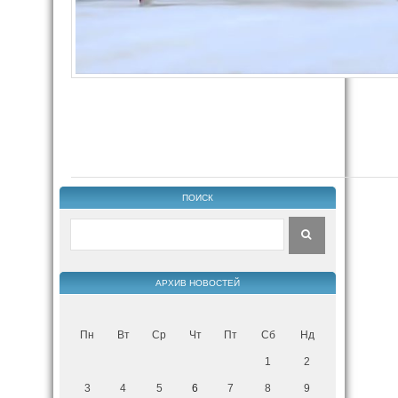
ПОИСК
АРХИВ НОВОСТЕЙ
Пн
Вт
Ср
Чт
Пт
Сб
Нд
1
2
3
4
5
6
7
8
9