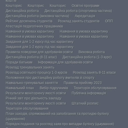
коштів
Кошторис
Кошторис
Кошторис
Освітні програми
Дистанційна робота
Дистанційна робота (спортивна частина)
Дистанційна робота (виховна частина)
Акредитація
Рейтинг досягнень студентів
Розклад занять студентів
ОПП
Атестація педагогічних працівників
Навчання в умовах карантину
Навчання в умовах карантину
Навчання в умовах карантину
Навчання в умовах карантину
Завдання для 1-2 курсу під час карантину
Завдання для 1-2 курсу під час карантину
Правила поведінки для здобувачів освіти
Виховна робота
Дистанційна робота (8-11 клас)
Дистанційна робота (1-3 курс)
Поради батькам
Інформація для здобувачів освіти
Розклад тренувальних занять
Розклад освітнього процесу 1-3 курсів
Розклад занять 8-11 класи
Положення про дистанційну роботу вчителів зі спорту
Навчально-тренувальні заняття
Правила прийому 2023
Навчальний план
Вибір підручників
Територія обслуговування
Результати моніторингу якості освіти
Публічна інформація
Річний звіт про діяльність закладу
Результати моніторингу якості освіти
Штатний розпис
Територія обслуговування
План заходів, спрямований на запобігання та протидію булінгу
(цькуванню)
Порядок подання та розгляд заяв про випадки булінгу (цькування)