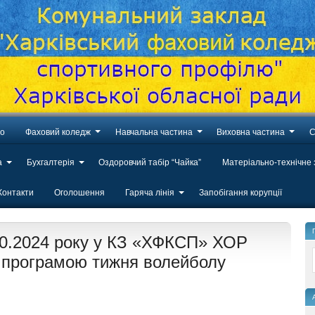
во
Фаховий коледж
Навчальна частина
Виховна частина
С
а
Бухгалтерія
Оздоровчий табір “Чайка”
Матеріально-технічне
Контакти
Оголошення
Гаряча лінія
Запобігання корупції
.10.2024 року у КЗ «ХФКСП» ХОР
а програмою тижня волейболу