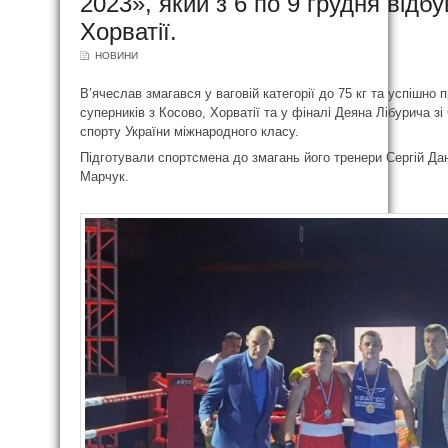
2023», який з 6 по 9 грудня відбу
Хорватії.
НОВИНИ
Вʼячеслав змагався у ваговій категорії до 75 кг та успішно 
суперників з Косово, Хорватії та у фіналі Деяна Лібурича з
спорту України міжнародного класу.
Підготували спортсмена до змагань його тренери Сергій Дан
Марчук.