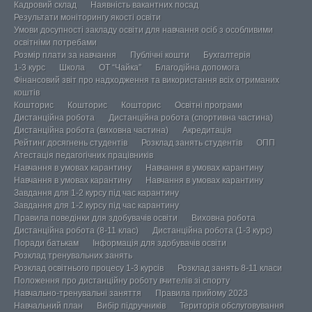
Кадровий склад
Наявність вакантних посад
Результати моніторингу якості освіти
Умови досупності закладу освіти для навчання осіб з особливими
освітніми потребами
Розмір плати за навчання
Публічні кошти
Бухгалтерія
1-3 курс
Школа
ОТ “Чайка”
Благодійна допомога
Фінансовий звіт про надходження та використання всіх отриманих
коштів
Кошторис
Кошторис
Кошторис
Освітні програми
Дистанційна робота
Дистанційна робота (спортивна частина)
Дистанційна робота (виховна частина)
Акредитація
Рейтинг досягнень студентів
Розклад занять студентів
ОПП
Атестація педагогічних працівників
Навчання в умовах карантину
Навчання в умовах карантину
Навчання в умовах карантину
Навчання в умовах карантину
Завдання для 1-2 курсу під час карантину
Завдання для 1-2 курсу під час карантину
Правила поведінки для здобувачів освіти
Виховна робота
Дистанційна робота (8-11 клас)
Дистанційна робота (1-3 курс)
Поради батькам
Інформація для здобувачів освіти
Розклад тренувальних занять
Розклад освітнього процесу 1-3 курсів
Розклад занять 8-11 класи
Положення про дистанційну роботу вчителів зі спорту
Навчально-тренувальні заняття
Правила прийому 2023
Навчальний план
Вибір підручників
Територія обслуговування