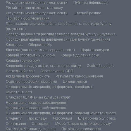
Результати моніторингу якості освіти
Публічна інформація
Річний звіт про діяльність закладу
Результати моніторингу якості освіти
Штатний розпис
Територія обслуговування
План заходів, спрямований на запобігання та протидію булінгу
(цькуванню)
Порядок подання та розгляд заяв про випадки булінгу (цькування)
Порядок реагування на доведенні випадки булінгу (цькування)
Кошторис
Обережно! Кір.
Ліцензія (повна загальна середня освіта)
Щорічні конкурси
Кращий спортсмен 2025 року
Краще відділення року
Кращий тренер року
Концепція закладу освіти, стратегія розвитку
Освітній процес
Навчальний план
Забезпечення ОПП
Академічна доброчесність
Результати самооцінювання
Освітньо-професійні програми
Циклові комісії
Циклова комісія дисциплін, які формують спеціальні
компетентності
Стандарт 017 Фізична культура і спорт
Нормативно-правове забезпечення
Нормативно-правове забезпечення
Циклова комісія дисциплін, які формують загальні компетентності
Студенту
Про коледж
Інформація
Електронна бібліотека
Опитування
Співпраця
Музей “Історія олімпійського руху”
Каталог вибіркових дисциплін
Патріотичне виховання