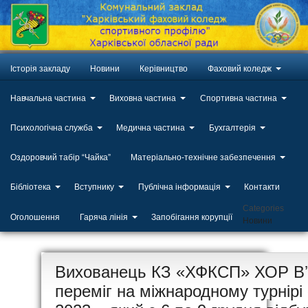
Історія закладу
Новини
Керівництво
Фаховий коледж
Навчальна частина
Виховна частина
Спортивна частина
Психологічна служба
Медична частина
Бухгалтерія
Оздоровчий табір “Чайка”
Матеріально-технічне забезпечення
Бібліотека
Вступнику
Публічна інформація
Контакти
Categories
Оголошення
Гаряча лінія
Запобігання корупції
Новини
ЛИП
Вихованець КЗ «ХФКСП» ХОР Вʼ
20
переміг на міжнародному турнірі