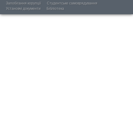
Запобігання корупції
Студентське самоврядування
Установчі документи
Бібліотека