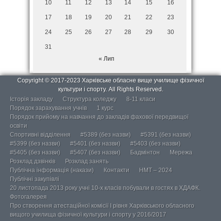
10
11
12
13
14
15
16
17
18
19
20
21
22
23
24
25
26
27
28
29
30
31
« Лип
Copyright © 2017-2023 Харківське обласне вище училище фізичної
культури і спорту. All Rights Reserved.
Історія закладу
Структура коледжу
8-11 класи
Порядок зарахування учнів
1 курс
Порядок прийому на навчання до закладів фахової передвищої
освіти
Спортивні відділення
#5389 (без назви)
#5391 (без назви)
#5399 (без назви)
#5401 (без назви)
#5403 (без назви)
#5405 (без назви)
#5407 (без назви)
Бадмінтон
Мережа
Розклад дзвінків
Розклад занять
Публічна інформація (накази)
Контакти
НМТ – 2024
Публічні закупівлі
20 листопада 2013 року учні 10-х класів побували в гостях в ХДАФК.
Фотогалерея
Про створення атестаційної комісії І рівня Харківського обласного
вищого училища фізичної культури і спорту у 2016/2017