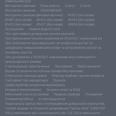
навчальному році
Методична скринька
План роботи
Статут
Статут
Методична скринька
ПОЛОЖЕННЯ
Методична скринька (виховна частина)
#5327 (без назви)
#5387 (без назви)
#5421 (без назви)
#5423 (без назви)
#5425 (без назви)
#5427 (без назви)
#5436 (без назви)
Оголошення
Новини водного поло
Про єдині вимоги до ведення класних журналів
Про призначення класних керівників на 2016/2017 навчальний рік
Про призначення відповідальних і встановлення доплат за
завідування навчальними кабінетами та встановлення доплат за
перевірку зошитів
Про дотримання у 2016/2017 навчальному році норм єдиного
орфографічного режиму
Стипендіальне забезпечення
Опитування
Творчі конкурси
Відгуки та рецензії на освітньо-професійну програму
Електронна скринька довіри
Розклад прийому творчих конкурсів
Сертифікат про акредитацію
Ліцензія
Графік прийому конкурсних випробувань
Конкурсні випробування
Охорона праці та БЖД
Рейтиговий список вступників
Правила прийому
Положення
Пляжний волейбол
Історія відділення
Національна гаряча лінія з попередження домашнього насильства,
торгівлі людьми та ґендерної дискримінації “гаряча лінія”, 0 800 500
335 (з мобільного або стаціонарного) або 116 123 (з мобільного)