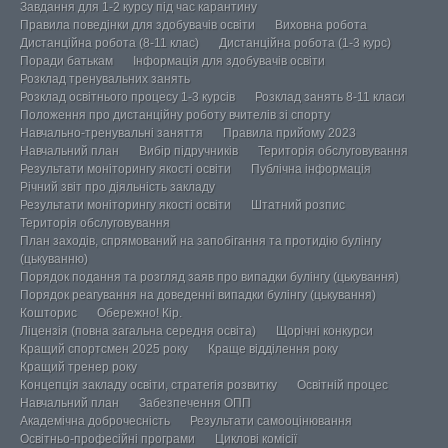
Завдання для 1-2 курсу під час карантину
Правила поведінки для здобувачів освіти
Виховна робота
Дистанційна робота (8-11 клас)
Дистанційна робота (1-3 курс)
Поради батькам
Інформація для здобувачів освіти
Розклад тренувальних занять
Розклад освітнього процесу 1-3 курсів
Розклад занять 8-11 класи
Положення про дистанційну роботу вчителів зі спорту
Навчально-тренувальні заняття
Правила прийому 2023
Навчальний план
Вибір підручників
Територія обслуговування
Результати моніторингу якості освіти
Публічна інформація
Річний звіт про діяльність закладу
Результати моніторингу якості освіти
Штатний розпис
Територія обслуговування
План заходів, спрямований на запобігання та протидію булінгу
(цькуванню)
Порядок подання та розгляд заяв про випадки булінгу (цькування)
Порядок реагування на доведенні випадки булінгу (цькування)
Кошторис
Обережно! Кір.
Ліцензія (повна загальна середня освіта)
Щорічні конкурси
Кращий спортсмен 2025 року
Краще відділення року
Кращий тренер року
Концепція закладу освіти, стратегія розвитку
Освітній процес
Навчальний план
Забезпечення ОПП
Академічна доброчесність
Результати самооцінювання
Освітньо-професійні програми
Циклові комісії