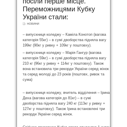
посіли перше місце.
Переможницями Кубку
України стали:
НОВИНИ
– випускниця коледжу – Каміла Конотоп (вагова
категорія 55кг) – в сумі двоборства підняла вагу
199кг (90кг у ривку + 109кг у поштовху).
– випускниця коледжу – Марія Гангур (вагова
категорія 59кг) – в сумі двоборства підняла вагу
210 кг (96кг у ривку + 114кг у поштовху). Також
вона встановила три рекорди України серед жінок
та серед молоді до 23 років (поштовх, ривок та
сума)
– випускниця коледжу, вчитель відділення – Ірина
Деха (вагова категорія до 81кг) – в сумі
двоборства підняла вагу 240 кг (113кг у ривку +
127кг у поштовху). Також Ірина встановлені три
рекорди України серед жінок.