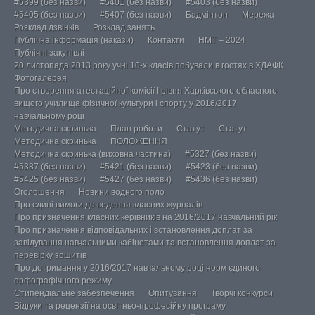
#5399 (без назви)
#5401 (без назви)
#5403 (без назви)
#5405 (без назви)
#5407 (без назви)
Бадмінтон
Мережа
Розклад дзвінків
Розклад занять
Публічна інформація (накази)
Контакти
НМТ – 2024
Публічні закупівлі
20 листопада 2013 року учні 10-х класів побували в гостях в ХДАФК.
Фотогалерея
Про створення атестаційної комісії І рівня Харківського обласного
вищого училища фізичної культури і спорту у 2016/2017
навчальному році
Методична скринька
План роботи
Статут
Статут
Методична скринька
ПОЛОЖЕННЯ
Методична скринька (виховна частина)
#5327 (без назви)
#5387 (без назви)
#5421 (без назви)
#5423 (без назви)
#5425 (без назви)
#5427 (без назви)
#5436 (без назви)
Оголошення
Новини водного поло
Про єдині вимоги до ведення класних журналів
Про призначення класних керівників на 2016/2017 навчальний рік
Про призначення відповідальних і встановлення доплат за
завідування навчальними кабінетами та встановлення доплат за
перевірку зошитів
Про дотримання у 2016/2017 навчальному році норм єдиного
орфографічного режиму
Стипендіальне забезпечення
Опитування
Творчі конкурси
Відгуки та рецензії на освітньо-професійну програму