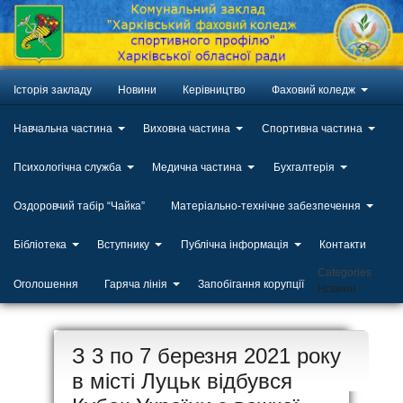
Історія закладу
Новини
Керівництво
Фаховий коледж
Навчальна частина
Виховна частина
Спортивна частина
Психологічна служба
Медична частина
Бухгалтерія
Оздоровчий табір “Чайка”
Матеріально-технічне забезпечення
Бібліотека
Вступнику
Публічна інформація
Контакти
Categories
Оголошення
Гаряча лінія
Запобігання корупції
Новини
ЛИП
З 3 по 7 березня 2021 року
20
в місті Луцьк відбувся