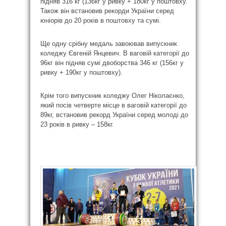
підняв 316 кг (136кг у ривку + 180кг у поштовху.
Також він встановив рекорди України серед
юніорів до 20 років в поштовху та сумі.
Ще одну срібну медаль завоював випускник
коледжу Євгеній Янцевич. В ваговій категорії до
96кг він підняв сумі двоборства 346 кг (156кг у
ривку + 190кг у поштовху).
Крім того випускник коледжу Олег Ніколаєнко,
який посів четверте місце в ваговій категорії до
89кг, встановив рекорд України серед молоді до
23 років в ривку – 158кг.