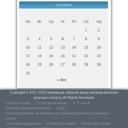
CALENDAR
Пн
Вт
Ср
Чт
Пт
Сб
Нд
1
2
3
4
5
6
7
8
9
10
11
12
13
14
15
16
17
18
19
20
21
22
23
24
25
26
27
28
29
30
31
« Лип
Copyright © 2017-2023 Харківське обласне вище училище фізичної
культури і спорту. All Rights Reserved.
Історія закладу
Структура коледжу
8-11 класи
Порядок зарахування учнів
1 курс
Порядок прийому на навчання до закладів фахової передвищої
освіти
Спортивні відділення
#5389 (без назви)
#5391 (без назви)