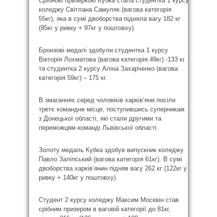
Срібною призеркою Кубка стала студентка 1 курсу
коледжу Світлана Самуляк (вагова категорія
55кг), яка в сумі двоборства підняла вагу 182 кг
(85кг у ривку + 97кг у поштовху).
Бронзові медалі здобули студентка 1 курсу
Вікторія Лохматова (вагова категорія 49кг) -133 кг
та студентка 2 курсу Аліна Захарченко (вагова
категорія 59кг) – 175 кг.
В змаганнях серед чоловіків харків’яни посіли
третє командне місце, поступившись суперникам
з Донецької області, які стали другими та
переможцям команді Львівської області.
Золоту медаль Кубка здобув випускник коледжу
Павло Заліпський (вагова категорія 61кг). В сумі
двоборства харків’янин підняв вагу 262 кг (122кг у
ривку + 140кг у поштовху).
Студент 2 курсу коледжу Максим Москвін став
срібним призером в ваговій категорії до 81кг,