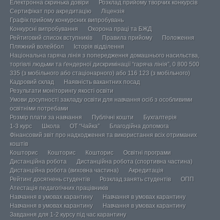
Електронна скринька довіри
Розклад прийому творчих конкурсів
Сертифікат про акредитацію
Ліцензія
Графік прийому конкурсних випробувань
Конкурсні випробування
Охорона праці та БЖД
Рейтиговий список вступників
Правила прийому
Положення
Пляжний волейбол
Історія відділення
Національна гаряча лінія з попередження домашнього насильства,
торгівлі людьми та ґендерної дискримінації “гаряча лінія”, 0 800 500
335 (з мобільного або стаціонарного) або 116 123 (з мобільного)
Кадровий склад
Наявність вакантних посад
Результати моніторингу якості освіти
Умови досупності закладу освіти для навчання осіб з особливими
освітніми потребами
Розмір плати за навчання
Публічні кошти
Бухгалтерія
1-3 курс
Школа
ОТ “Чайка”
Благодійна допомога
Фінансовий звіт про надходження та використання всіх отриманих
коштів
Кошторис
Кошторис
Кошторис
Освітні програми
Дистанційна робота
Дистанційна робота (спортивна частина)
Дистанційна робота (виховна частина)
Акредитація
Рейтинг досягнень студентів
Розклад занять студентів
ОПП
Атестація педагогічних працівників
Навчання в умовах карантину
Навчання в умовах карантину
Навчання в умовах карантину
Навчання в умовах карантину
Завдання для 1-2 курсу під час карантину