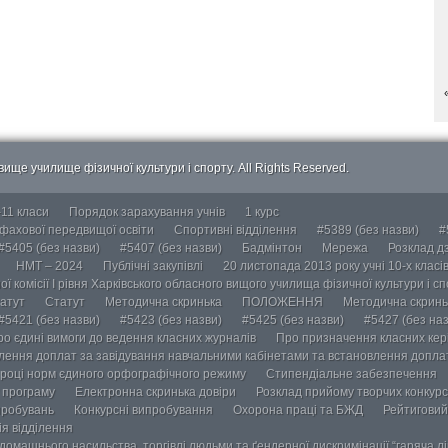
ище училище фізичної культури і спорту. All Rights Reserved.
-11 класи
Порядок зарахування учнів
1 курс
 фахової передвищої освіти
Спортивні відділення
#5389 (без назви)
#
#5405 (без назви)
#5407 (без назви)
Бадмінтон
Мережа
Розклад дз
НМТ – 2024
Публічні закупівлі
20 листопада 2013 року учні 10-х класі
ї комісії І рівня Харківського обласного вищого училища фізичної культури і с
атут
Статут
Методична скринька
ПОЛОЖЕННЯ
Методична скринь
#5421 (без назви)
#5423 (без назви)
#5425 (без назви)
#5427 (без наз
ро єдині вимоги до ведення класних журналів
Про призначення класних кері
лення доплат за завідування навчальними кабінетами та встановлення доплат
році норм єдиного орфографічного режиму
Стипендіальне забезпечення
у програму
Електронна скринька довіри
Розклад прийому творчих конкурс
пробувань
Конкурсні випробування
Охорона праці та БЖД
Рейтиговий
ія відділення
омашнього насильства, торгівлі людьми та ґендерної дискримінації “гаряча лін