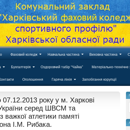
во
Фаховий коледж
Навчальна частина
Виховна частина
С
а
Бухгалтерія
Оздоровчий табір “Чайка”
Матеріально-технічне
Контакти
Оголошення
Гаряча лінія
Запобігання корупції
 07.12.2013 року у м. Харкові
 України серед ШВСМ та
з важкої атлетики памяті
она І.М. Рибака.