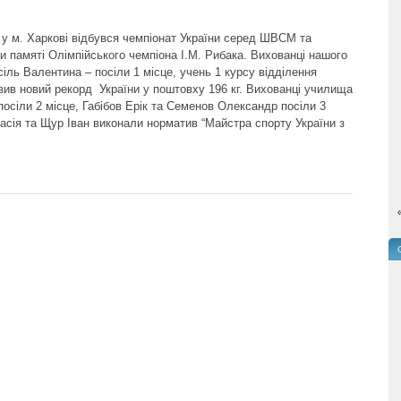
у у м. Харкові відбувся чемпіонат України серед ШВСМ та
и памяті Олімпійського чемпіона І.М. Рибака. Вихованці нашого
ль Валентина – посіли 1 місце, учень 1 курсу відділення
овив новий рекорд України у поштовху 196 кг. Вихованці училища
осіли 2 місце, Габібов Ерік та Семенов Олександр посіли 3
асія та Щур Іван виконали норматив “Майстра спорту України з