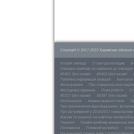
Copyright © 2017-2023 Харківське обласне в
Історія закладу
Структура коледжу
8
Порядок прийому на навчання до закладів
#5401 (без назви)
#5403 (без назви)
Публічна інформація (накази)
Контакти
Фотогалерея
Про створення атестаційно
Методична скринька
План роботи
Ст
#5327 (без назви)
#5387 (без назви)
Оголошення
Новини водного поло
П
Про призначення відповідальних і встанов
Про дотримання у 2016/2017 навчальному 
Відгуки та рецензії на освітньо-професійн
Ліцензія
Графік прийому конкурсних ви
Положення
Пляжний волейбол
Істор
Національна гаряча лінія з попередження д