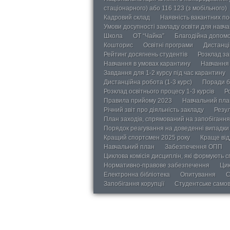
стаціонарного) або 116 123 (з мобільного)
Кадровий склад
Наявність вакантних п
Умови досупності закладу освіти для навч
Школа
ОТ “Чайка”
Благодійна допом
Кошторис
Освітні програми
Дистанці
Рейтинг досягнень студентів
Розклад за
Навчання в умовах карантину
Навчання 
Завдання для 1-2 курсу під час карантину
Дистанційна робота (1-3 курс)
Поради б
Розклад освітнього процесу 1-3 курсів
Р
Правила прийому 2023
Навчальний пла
Річний звіт про діяльність закладу
Резул
План заходів, спрямований на запобігання 
Порядок реагування на доведенні випадки 
Кращий спортсмен 2025 року
Краще від
Навчальний план
Забезпечення ОПП
Циклова комісія дисциплін, які формують с
Нормативно-правове забезпечення
Цик
Електронна бібліотека
Опитування
С
Запобігання корупції
Студентське само