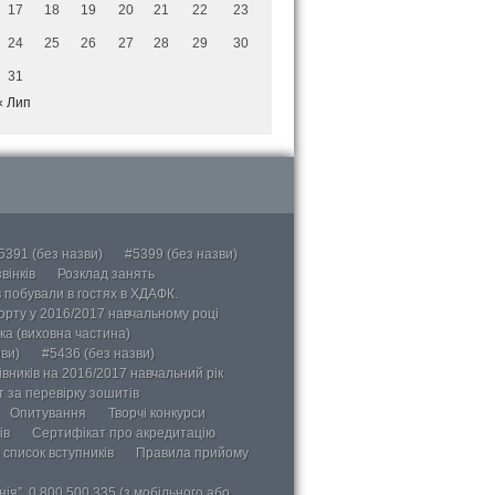
17
18
19
20
21
22
23
24
25
26
27
28
29
30
31
« Лип
5391 (без назви)
#5399 (без назви)
вінків
Розклад занять
в побували в гостях в ХДАФК.
порту у 2016/2017 навчальному році
ка (виховна частина)
ви)
#5436 (без назви)
вників на 2016/2017 навчальний рік
 за перевірку зошитів
Опитування
Творчі конкурси
ів
Сертифікат про акредитацію
 список вступників
Правила прийому
ія”, 0 800 500 335 (з мобільного або