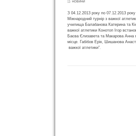
НОВИНИ
З 04.12.2013 року по 07.12.2013 рок
Міжнародний турнір з важкої атлетик
училища Балабанова Катерина та Кісі
важкої атлетики Конотоп Ігор встан
Баєва Єлизавета та Макарова Анна п
місце. Габібов Ерік, Шишанова Анаст
важкої атлетики”.