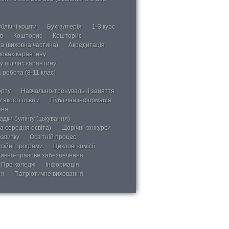
блічні кошти
Бухгалтерія
1-3 курс
в
Кошторис
Кошторис
а (виховна частина)
Акредитація
мовах карантину
у під час карантину
 робота (8-11 клас)
орту
Навчально-тренувальні заняття
 якості освіти
Публічна інформація
ння
дки булінгу (цькування)
а середня освіта)
Щорічні конкурси
озвитку
Освітній процес
сійні програми
Циклові комісії
ивно-правове забезпечення
Про коледж
Інформація
ін
Патріотичне виховання