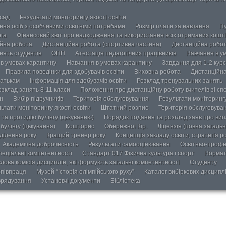
осад
Результати моніторингу якості освіти
ання осіб з особливими освітніми потребами
Розмір плати за навчання
Пу
ога
Фінансовий звіт про надходження та використання всіх отриманих кошті
йна робота
Дистанційна робота (спортивна частина)
Дистанційна робот
нять студентів
ОПП
Атестація педагогічних працівників
Навчання в у
в умовах карантину
Навчання в умовах карантину
Завдання для 1-2 курс
Правила поведінки для здобувачів освіти
Виховна робота
Дистанційна
атькам
Інформація для здобувачів освіти
Розклад тренувальних занять
озклад занять 8-11 класи
Положення про дистанційну роботу вчителів зі сп
н
Вибір підручників
Територія обслуговування
Результати моніторингу
ьтати моніторингу якості освіти
Штатний розпис
Територія обслуговува
та протидію булінгу (цькуванню)
Порядок подання та розгляд заяв про випа
булінгу (цькування)
Кошторис
Обережно! Кір.
Ліцензія (повна загальн
ділення року
Кращий тренер року
Концепція закладу освіти, стратегія р
Академічна доброчесність
Результати самооцінювання
Освітньо-профе
пеціальні компетентності
Стандарт 017 Фізична культура і спорт
Нормат
лова комісія дисциплін, які формують загальні компетентності
Студенту
півпраця
Музей “Історія олімпійського руху”
Каталог вибіркових дисципл
врядування
Установчі документи
Бібліотека