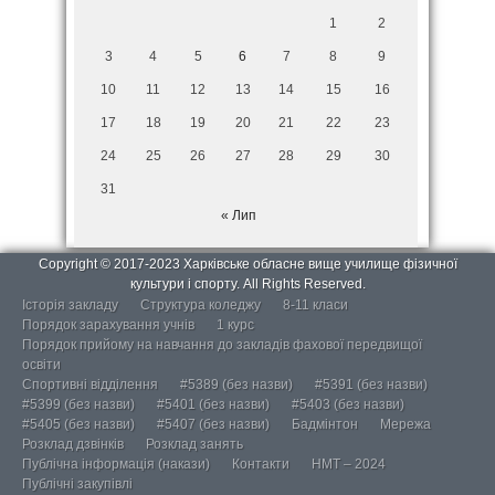
1
2
3
4
5
6
7
8
9
10
11
12
13
14
15
16
17
18
19
20
21
22
23
24
25
26
27
28
29
30
31
« Лип
Copyright © 2017-2023 Харківське обласне вище училище фізичної
культури і спорту. All Rights Reserved.
Історія закладу
Структура коледжу
8-11 класи
Порядок зарахування учнів
1 курс
Порядок прийому на навчання до закладів фахової передвищої
освіти
Спортивні відділення
#5389 (без назви)
#5391 (без назви)
#5399 (без назви)
#5401 (без назви)
#5403 (без назви)
#5405 (без назви)
#5407 (без назви)
Бадмінтон
Мережа
Розклад дзвінків
Розклад занять
Публічна інформація (накази)
Контакти
НМТ – 2024
Публічні закупівлі