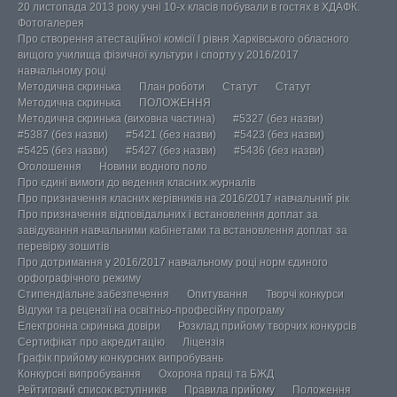
20 листопада 2013 року учні 10-х класів побували в гостях в ХДАФК.
Фотогалерея
Про створення атестаційної комісії І рівня Харківського обласного
вищого училища фізичної культури і спорту у 2016/2017
навчальному році
Методична скринька
План роботи
Статут
Статут
Методична скринька
ПОЛОЖЕННЯ
Методична скринька (виховна частина)
#5327 (без назви)
#5387 (без назви)
#5421 (без назви)
#5423 (без назви)
#5425 (без назви)
#5427 (без назви)
#5436 (без назви)
Оголошення
Новини водного поло
Про єдині вимоги до ведення класних журналів
Про призначення класних керівників на 2016/2017 навчальний рік
Про призначення відповідальних і встановлення доплат за
завідування навчальними кабінетами та встановлення доплат за
перевірку зошитів
Про дотримання у 2016/2017 навчальному році норм єдиного
орфографічного режиму
Стипендіальне забезпечення
Опитування
Творчі конкурси
Відгуки та рецензії на освітньо-професійну програму
Електронна скринька довіри
Розклад прийому творчих конкурсів
Сертифікат про акредитацію
Ліцензія
Графік прийому конкурсних випробувань
Конкурсні випробування
Охорона праці та БЖД
Рейтиговий список вступників
Правила прийому
Положення