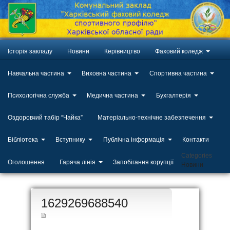
Історія закладу
Новини
Керівництво
Фаховий коледж
Навчальна частина
Виховна частина
Спортивна частина
Психологічна служба
Медична частина
Бухгалтерія
Оздоровчий табір “Чайка”
Матеріально-технічне забезпечення
Бібліотека
Вступнику
Публічна інформація
Контакти
Categories
Оголошення
Гаряча лінія
Запобігання корупції
Новини
ЛИП
1629269688540
20