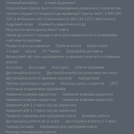
Пляжний волейбол
Історія відділення
Національна гаряча лінія з попередження домашнього насильства,
торгівлі людьми та ґендерної дискримінації “гаряча лінія”, 0 800 500
335 (з мобільного або стаціонарного) або 116 123 (з мобільного)
Кадровий склад
Наявність вакантних посад
Результати моніторингу якості освіти
Умови досупності закладу освіти для навчання осіб з особливими
освітніми потребами
Розмір плати за навчання
Публічні кошти
Бухгалтерія
1-3 курс
Школа
ОТ “Чайка”
Благодійна допомога
Фінансовий звіт про надходження та використання всіх отриманих
коштів
Кошторис
Кошторис
Кошторис
Освітні програми
Дистанційна робота
Дистанційна робота (спортивна частина)
Дистанційна робота (виховна частина)
Акредитація
Рейтинг досягнень студентів
Розклад занять студентів
ОПП
Атестація педагогічних працівників
Навчання в умовах карантину
Навчання в умовах карантину
Навчання в умовах карантину
Навчання в умовах карантину
Завдання для 1-2 курсу під час карантину
Завдання для 1-2 курсу під час карантину
Правила поведінки для здобувачів освіти
Виховна робота
Дистанційна робота (8-11 клас)
Дистанційна робота (1-3 курс)
Поради батькам
Інформація для здобувачів освіти
Розклад тренувальних занять