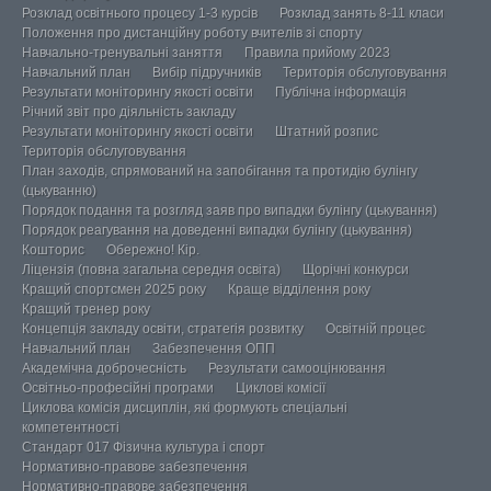
Розклад освітнього процесу 1-3 курсів
Розклад занять 8-11 класи
Положення про дистанційну роботу вчителів зі спорту
Навчально-тренувальні заняття
Правила прийому 2023
Навчальний план
Вибір підручників
Територія обслуговування
Результати моніторингу якості освіти
Публічна інформація
Річний звіт про діяльність закладу
Результати моніторингу якості освіти
Штатний розпис
Територія обслуговування
План заходів, спрямований на запобігання та протидію булінгу
(цькуванню)
Порядок подання та розгляд заяв про випадки булінгу (цькування)
Порядок реагування на доведенні випадки булінгу (цькування)
Кошторис
Обережно! Кір.
Ліцензія (повна загальна середня освіта)
Щорічні конкурси
Кращий спортсмен 2025 року
Краще відділення року
Кращий тренер року
Концепція закладу освіти, стратегія розвитку
Освітній процес
Навчальний план
Забезпечення ОПП
Академічна доброчесність
Результати самооцінювання
Освітньо-професійні програми
Циклові комісії
Циклова комісія дисциплін, які формують спеціальні
компетентності
Стандарт 017 Фізична культура і спорт
Нормативно-правове забезпечення
Нормативно-правове забезпечення