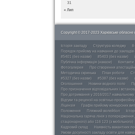
31
« Лип
Copyright © 2017-2023 Харківське обласне в
Історія закладу
Структура коледжу
8
Порядок прийому на навчання до закладів
#5401 (без назви)
#5403 (без назви)
Публічна інформація (накази)
Контакти
Фотогалерея
Про створення атестаційно
Методична скринька
План роботи
Ст
#5327 (без назви)
#5387 (без назви)
Оголошення
Новини водного поло
П
Про призначення відповідальних і встанов
Про дотримання у 2016/2017 навчальному 
Відгуки та рецензії на освітньо-професійн
Ліцензія
Графік прийому конкурсних ви
Положення
Пляжний волейбол
Істор
Національна гаряча лінія з попередження д
стаціонарного) або 116 123 (з мобільного)
Кадровий склад
Наявність вакантних п
Умови досупності закладу освіти для навч