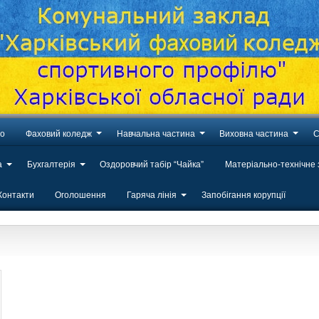
во
Фаховий коледж
Навчальна частина
Виховна частина
С
а
Бухгалтерія
Оздоровчий табір “Чайка”
Матеріально-технічне
Контакти
Оголошення
Гаряча лінія
Запобігання корупції