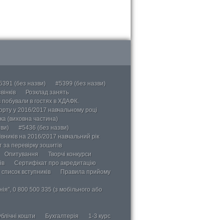
5391 (без назви)
#5399 (без назви)
вінків
Розклад занять
в побували в гостях в ХДАФК.
порту у 2016/2017 навчальному році
ка (виховна частина)
ви)
#5436 (без назви)
вників на 2016/2017 навчальний рік
 за перевірку зошитів
Опитування
Творчі конкурси
ів
Сертифікат про акредитацію
 список вступників
Правила прийому
ія”, 0 800 500 335 (з мобільного або
блічні кошти
Бухгалтерія
1-3 курс