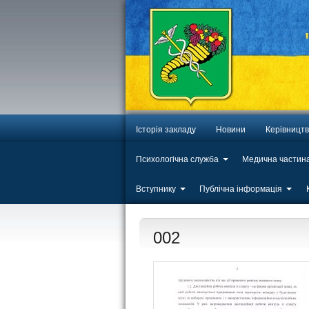
Історія закладу
Новини
Керівницт
Психологічна служба
Медична частин
Вступнику
Публічна інформація
002