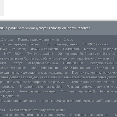
ище училище фізичної культури і спорту. All Rights Reserved.
-11 класи
Порядок зарахування учнів
1 курс
 фахової передвищої освіти
Спортивні відділення
#5389 (без назви)
#
#5405 (без назви)
#5407 (без назви)
Бадмінтон
Мережа
Розклад дз
НМТ – 2024
Публічні закупівлі
20 листопада 2013 року учні 10-х класі
ї комісії І рівня Харківського обласного вищого училища фізичної культури і с
атут
Статут
Методична скринька
ПОЛОЖЕННЯ
Методична скринь
#5421 (без назви)
#5423 (без назви)
#5425 (без назви)
#5427 (без наз
ро єдині вимоги до ведення класних журналів
Про призначення класних кері
лення доплат за завідування навчальними кабінетами та встановлення доплат
році норм єдиного орфографічного режиму
Стипендіальне забезпечення
у програму
Електронна скринька довіри
Розклад прийому творчих конкурс
пробувань
Конкурсні випробування
Охорона праці та БЖД
Рейтиговий
ія відділення
омашнього насильства, торгівлі людьми та ґендерної дискримінації “гаряча лін
осад
Результати моніторингу якості освіти
ання осіб з особливими освітніми потребами
Розмір плати за навчання
Пу