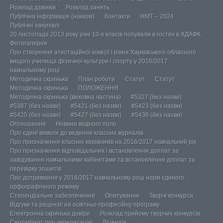
Розклад дзвінків
Розклад занять
Публічна інформація (накази)
Контакти
НМТ – 2024
Публічні закупівлі
20 листопада 2013 року учні 10-х класів побували в гостях в ХДАФК.
Фотогалерея
Про створення атестаційної комісії І рівня Харківського обласного
вищого училища фізичної культури і спорту у 2016/2017
навчальному році
Методична скринька
План роботи
Статут
Статут
Методична скринька
ПОЛОЖЕННЯ
Методична скринька (виховна частина)
#5327 (без назви)
#5387 (без назви)
#5421 (без назви)
#5423 (без назви)
#5425 (без назви)
#5427 (без назви)
#5436 (без назви)
Оголошення
Новини водного поло
Про єдині вимоги до ведення класних журналів
Про призначення класних керівників на 2016/2017 навчальний рік
Про призначення відповідальних і встановлення доплат за
завідування навчальними кабінетами та встановлення доплат за
перевірку зошитів
Про дотримання у 2016/2017 навчальному році норм єдиного
орфографічного режиму
Стипендіальне забезпечення
Опитування
Творчі конкурси
Відгуки та рецензії на освітньо-професійну програму
Електронна скринька довіри
Розклад прийому творчих конкурсів
Сертифікат про акредитацію
Ліцензія