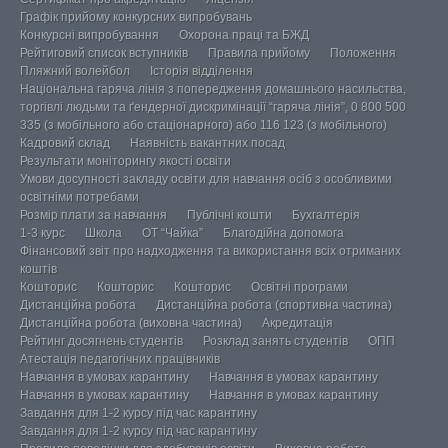
Графік прийому конкурсних випробувань
Конкурсні випробування
Охорона праці та БЖД
Рейтиговий список вступників
Правила прийому
Положення
Пляжний волейбол
Історія відділення
Національна гаряча лінія з попередження домашнього насильства,
торгівлі людьми та ґендерної дискримінації “гаряча лінія”, 0 800 500
335 (з мобільного або стаціонарного) або 116 123 (з мобільного)
Кадровий склад
Наявність вакантних посад
Результати моніторингу якості освіти
Умови досупності закладу освіти для навчання осіб з особливими
освітніми потребами
Розмір плати за навчання
Публічні кошти
Бухгалтерія
1-3 курс
Школа
ОТ “Чайка”
Благодійна допомога
Фінансовий звіт про надходження та використання всіх отриманих
коштів
Кошторис
Кошторис
Кошторис
Освітні програми
Дистанційна робота
Дистанційна робота (спортивна частина)
Дистанційна робота (виховна частина)
Акредитація
Рейтинг досягнень студентів
Розклад занять студентів
ОПП
Атестація педагогічних працівників
Навчання в умовах карантину
Навчання в умовах карантину
Навчання в умовах карантину
Навчання в умовах карантину
Завдання для 1-2 курсу під час карантину
Завдання для 1-2 курсу під час карантину