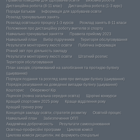
Правила поведінки для здобувачів освіти
Виховна робота
Дистанційна робота (8-11 клас)
Дистанційна робота (1-3 курс)
Поради батькам
Інформація для здобувачів освіти
Розклад тренувальних занять
Розклад освітнього процесу 1-3 курсів
Розклад занять 8-11 класи
Положення про дистанційну роботу вчителів зі спорту
Навчально-тренувальні заняття
Правила прийому 2023
Навчальний план
Вибір підручників
Територія обслуговування
Результати моніторингу якості освіти
Публічна інформація
Річний звіт про діяльність закладу
Результати моніторингу якості освіти
Штатний розпис
Територія обслуговування
План заходів, спрямований на запобігання та протидію булінгу
(цькуванню)
Порядок подання та розгляд заяв про випадки булінгу (цькування)
Порядок реагування на доведенні випадки булінгу (цькування)
Кошторис
Обережно! Кір.
Ліцензія (повна загальна середня освіта)
Щорічні конкурси
Кращий спортсмен 2025 року
Краще відділення року
Кращий тренер року
Концепція закладу освіти, стратегія розвитку
Освітній процес
Навчальний план
Забезпечення ОПП
Академічна доброчесність
Результати самооцінювання
Освітньо-професійні програми
Циклові комісії
Циклова комісія дисциплін, які формують спеціальні