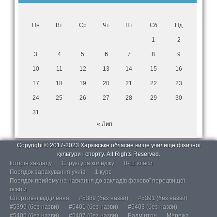
Пн
Вт
Ср
Чт
Пт
Сб
Нд
1
2
3
4
5
6
7
8
9
10
11
12
13
14
15
16
17
18
19
20
21
22
23
24
25
26
27
28
29
30
31
« Лип
Copyright © 2017-2023 Харківське обласне вище училище фізичної
культури і спорту. All Rights Reserved.
Історія закладу
Структура коледжу
8-11 класи
Порядок зарахування учнів
1 курс
Порядок прийому на навчання до закладів фахової передвищої
освіти
Спортивні відділення
#5389 (без назви)
#5391 (без назви)
#5399 (без назви)
#5401 (без назви)
#5403 (без назви)
#5405 (без назви)
#5407 (без назви)
Бадмінтон
Мережа