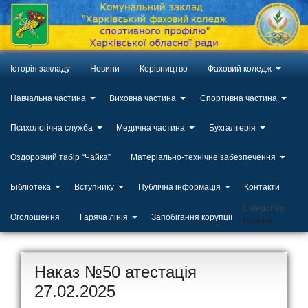
Історія закладу
Новини
Керівництво
Фаховий коледж
Навчальна частина
Виховна частина
Спортивна частина
Психологічна служба
Медична частина
Бухгалтерія
Оздоровчий табір “Чайка”
Матеріально-технічне забезпечення
Бібліотека
Вступнику
Публічна інформація
Контакти
Categories
Оголошення
Гаряча лінія
Запобігання корупції
Новини
Наказ №50 атестація
27.02.2025